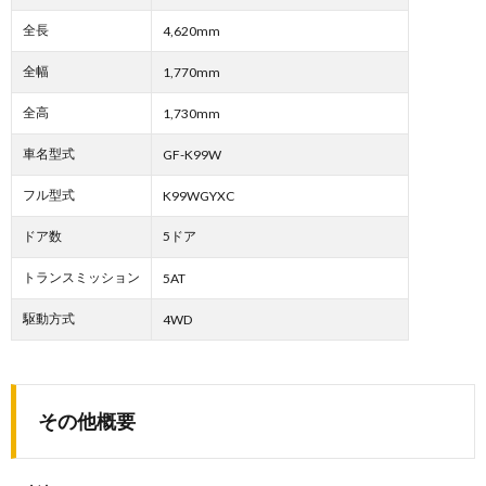
全長
4,620mm
全幅
1,770mm
全高
1,730mm
車名型式
GF-K99W
フル型式
K99WGYXC
ドア数
5ドア
トランスミッション
5AT
駆動方式
4WD
その他概要