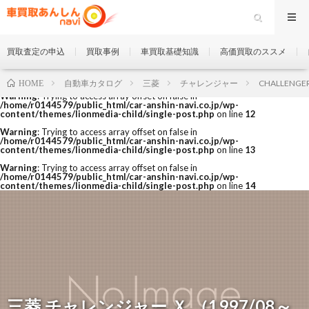
買取査定の申込
買取事例
車買取基礎知識
高価買取のススメ
自動車カタログ
三菱
チャレンジャー
CHALLENGER
HOME
Warning
: Trying to access array offset on false in
/home/r0144579/public_html/car-anshin-navi.co.jp/wp-
content/themes/lionmedia-child/single-post.php
on line
12
Warning
: Trying to access array offset on false in
/home/r0144579/public_html/car-anshin-navi.co.jp/wp-
content/themes/lionmedia-child/single-post.php
on line
13
Warning
: Trying to access array offset on false in
/home/r0144579/public_html/car-anshin-navi.co.jp/wp-
content/themes/lionmedia-child/single-post.php
on line
14
三菱 チャレンジャー Ｘ （1997/08～