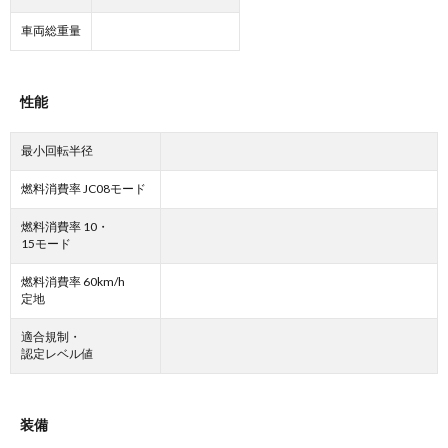
車両総重量
性能
最小回転半径
燃料消費率 JC08モード
燃料消費率 10・
15モード
燃料消費率 60km/h
定地
適合規制・
認定レベル値
装備