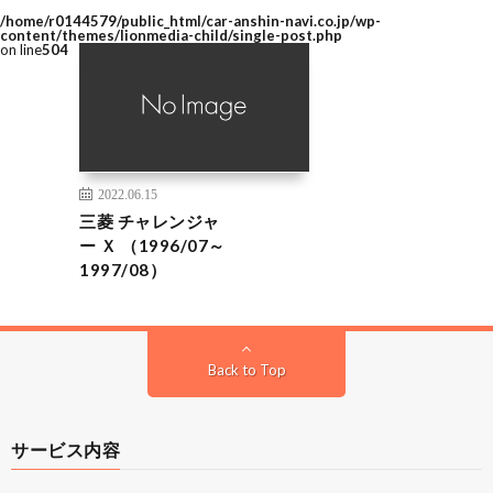
/home/r0144579/public_html/car-anshin-navi.co.jp/wp-
content/themes/lionmedia-child/single-post.php
on line
504
2022.06.15
三菱 チャレンジャ
ー Ｘ （1996/07～
1997/08）
Back to Top
サービス内容