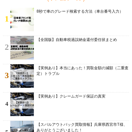
8秒で車のグレード検索する方法（車台番号入力）
1
【全国版】自動車税過誤納金還付委任状まとめ
2
【実例あり】本当にあった！買取金額の減額（二重査
3
定）トラブル
【実例あり】クレームガード保証の真実
4
【スバルアウトバック買取情報】兵庫県西宮市T様、
ありがとうございました！