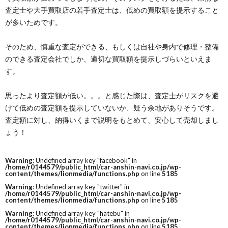
査定士や大手買取店の若手査定士は、低めの買取額を提示すること
が多いためです。
そのため、慎重な査定ができる、もしくは自社や身内で修理・整備
のできる査定会社でしか、適切な買取額を提示しづらいといえま
す。
思ったより査定額が低い。。。と感じた際は、査定士がリスクを避
けて低めの査定額を提示していないか、疑う余地がありそうです。
査定額に対し、納得いくまで説明をもとめて、安心して売却しまし
ょう！
Warning
: Undefined array key "facebook" in
/home/r0144579/public_html/car-anshin-navi.co.jp/wp-
content/themes/lionmedia/functions.php
on line
5185
Warning
: Undefined array key "twitter" in
/home/r0144579/public_html/car-anshin-navi.co.jp/wp-
content/themes/lionmedia/functions.php
on line
5185
Warning
: Undefined array key "hatebu" in
/home/r0144579/public_html/car-anshin-navi.co.jp/wp-
content/themes/lionmedia/functions.php
on line
5185