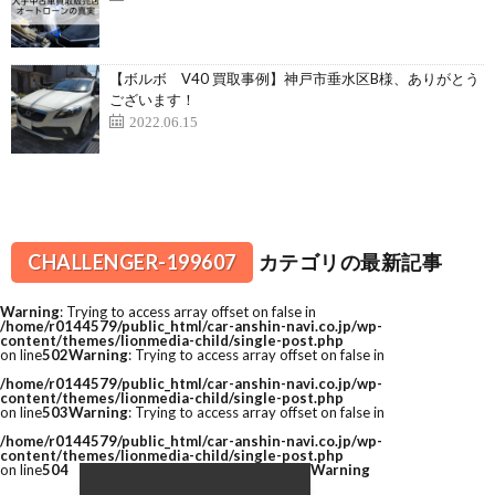
【ボルボ V40 買取事例】神戸市垂水区B様、ありがとう
ございます！
2022.06.15
CHALLENGER-199607
カテゴリの最新記事
Warning
: Trying to access array offset on false in
/home/r0144579/public_html/car-anshin-navi.co.jp/wp-
content/themes/lionmedia-child/single-post.php
on line
502
Warning
: Trying to access array offset on false in
/home/r0144579/public_html/car-anshin-navi.co.jp/wp-
content/themes/lionmedia-child/single-post.php
on line
503
Warning
: Trying to access array offset on false in
/home/r0144579/public_html/car-anshin-navi.co.jp/wp-
content/themes/lionmedia-child/single-post.php
on line
504
Warning