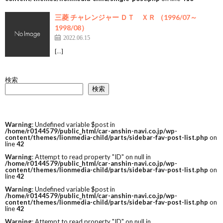
三菱 チャレンジャー ＤＴ ＸＲ （1996/07～
1998/08）
2022.06.15
[…]
検索
検索
Warning
: Undefined variable $post in
/home/r0144579/public_html/car-anshin-navi.co.jp/wp-
content/themes/lionmedia-child/parts/sidebar-fav-post-list.php
on
line
42
Warning
: Attempt to read property "ID" on null in
/home/r0144579/public_html/car-anshin-navi.co.jp/wp-
content/themes/lionmedia-child/parts/sidebar-fav-post-list.php
on
line
42
Warning
: Undefined variable $post in
/home/r0144579/public_html/car-anshin-navi.co.jp/wp-
content/themes/lionmedia-child/parts/sidebar-fav-post-list.php
on
line
42
Warning
: Attempt to read property "ID" on null in