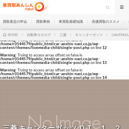
買取査定の申込
買取事例
車買取基礎知識
高価買取のススメ
自動車カタログ
三菱
キャンターガッツ
CANTERGU
HOME
Warning
: Trying to access array offset on false in
/home/r0144579/public_html/car-anshin-navi.co.jp/wp-
content/themes/lionmedia-child/single-post.php
on line
12
Warning
: Trying to access array offset on false in
/home/r0144579/public_html/car-anshin-navi.co.jp/wp-
content/themes/lionmedia-child/single-post.php
on line
13
Warning
: Trying to access array offset on false in
/home/r0144579/public_html/car-anshin-navi.co.jp/wp-
content/themes/lionmedia-child/single-post.php
on line
14
三菱 キャンターガッツ ＤＴ １．２