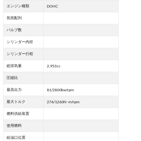
エンジン種類
DOHC
気筒配列
バルブ数
シリンダー内径
シリンダー行程
総排気量
2,953cc
圧縮比
最高出力
81/2800kw/rpm
最大トルク
276/1260N･m/rpm
燃料供給装置
使用燃料
給油口位置