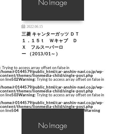
2022.06.15
三菱 キャンターガッツ ＤＴ
１．１５ｔ Ｗキャブ Ｄ
Ｘ フルスーパーロ
ー （2013/01～）
: Trying to access array offset on false in
/home/r0144579/public_html/car-anshin-navi.co.jp/wp-
content/themes/lionmedia-child/single-post.php
on line
502
Warning
: Trying to access array offset on false in
/home/r0144579/public_html/car-anshin-navi.co.jp/wp-
content/themes/lionmedia-child/single-post.php
on line
503
Warning
: Trying to access array offset on false in
/home/r0144579/public_html/car-anshin-navi.co.jp/wp-
content/themes/lionmedia-child/single-post.php
on line
504
Warning