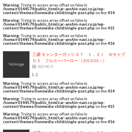
Warning
: Trying to access array offset on false in
/home/r0144579/public_html/car-anshin-navi.co.jp/wp-
content/themes/lionmedia-child/single-post.php
on line
414
Warning
: Trying to access array offset on false in
/home/r0144579/public_html/car-anshin-navi.co.jp/wp-
content/themes/lionmedia-child/single-post.php
on line
415
Warning
: Trying to access array offset on false in
/home/r0144579/public_html/car-anshin-navi.co.jp/wp-
content/themes/lionmedia-child/single-post.php
on line
416
三菱 キャンターガッツ ＤＴ １．２ｔ Ｗキャブ
ＤＸ フルスーパーロー （2013/01～）
2022.06.15
[…]
Warning
: Trying to access array offset on false in
/home/r0144579/public_html/car-anshin-navi.co.jp/wp-
content/themes/lionmedia-child/single-post.php
on line
414
Warning
: Trying to access array offset on false in
/home/r0144579/public_html/car-anshin-navi.co.jp/wp-
content/themes/lionmedia-child/single-post.php
on line
415
Warning
: Trying to access array offset on false in
/home/r0144579/public_html/car-anshin-navi.co.jp/wp-
content/themes/lionmedia-child/single-post.php
on line
416