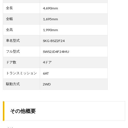
全長
4,690mm
全幅
1,695mm
全高
1,990mm
車名型式
SKG-BSZ2F24
フル型式
SWS2JD4F24MU
ドア数
4ドア
トランスミッション
6AT
駆動方式
2WD
その他概要