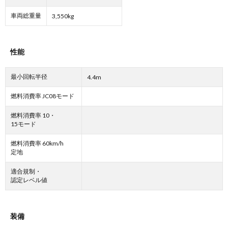
車両総重量
3,550kg
性能
最小回転半径
4.4m
燃料消費率 JC08モード
燃料消費率 10・
15モード
燃料消費率 60km/h
定地
適合規制・
認定レベル値
装備