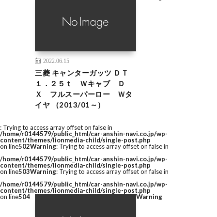
2022.06.15
三菱 キャンターガッツ ＤＴ
１．２５ｔ Ｗキャブ Ｄ
Ｘ フルスーパーロー Ｗタ
イヤ （2013/01～）
: Trying to access array offset on false in
/home/r0144579/public_html/car-anshin-navi.co.jp/wp-
content/themes/lionmedia-child/single-post.php
on line
502
Warning
: Trying to access array offset on false in
/home/r0144579/public_html/car-anshin-navi.co.jp/wp-
content/themes/lionmedia-child/single-post.php
on line
503
Warning
: Trying to access array offset on false in
/home/r0144579/public_html/car-anshin-navi.co.jp/wp-
content/themes/lionmedia-child/single-post.php
on line
504
Warning