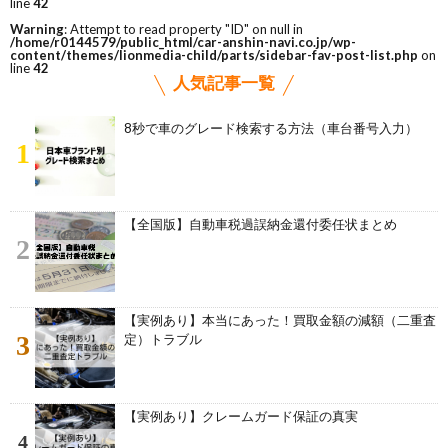
line
42
Warning
: Attempt to read property "ID" on null in
/home/r0144579/public_html/car-anshin-navi.co.jp/wp-
content/themes/lionmedia-child/parts/sidebar-fav-post-list.php
on
line
42
人気記事一覧
8秒で車のグレード検索する方法（車台番号入力）
1
【全国版】自動車税過誤納金還付委任状まとめ
2
【実例あり】本当にあった！買取金額の減額（二重査
3
定）トラブル
【実例あり】クレームガード保証の真実
4