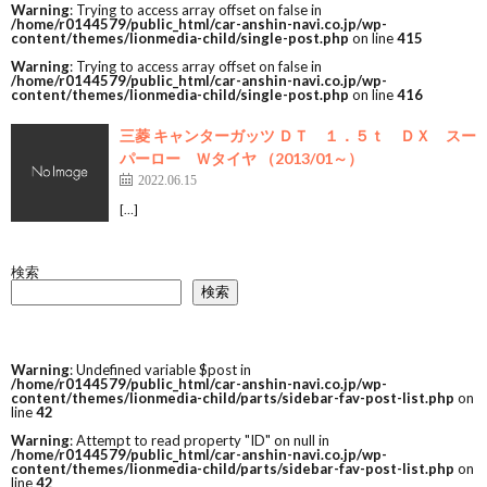
Warning
: Trying to access array offset on false in
/home/r0144579/public_html/car-anshin-navi.co.jp/wp-
content/themes/lionmedia-child/single-post.php
on line
415
Warning
: Trying to access array offset on false in
/home/r0144579/public_html/car-anshin-navi.co.jp/wp-
content/themes/lionmedia-child/single-post.php
on line
416
三菱 キャンターガッツ ＤＴ １．５ｔ ＤＸ スー
パーロー Ｗタイヤ （2013/01～）
2022.06.15
[…]
検索
検索
Warning
: Undefined variable $post in
/home/r0144579/public_html/car-anshin-navi.co.jp/wp-
content/themes/lionmedia-child/parts/sidebar-fav-post-list.php
on
line
42
Warning
: Attempt to read property "ID" on null in
/home/r0144579/public_html/car-anshin-navi.co.jp/wp-
content/themes/lionmedia-child/parts/sidebar-fav-post-list.php
on
line
42