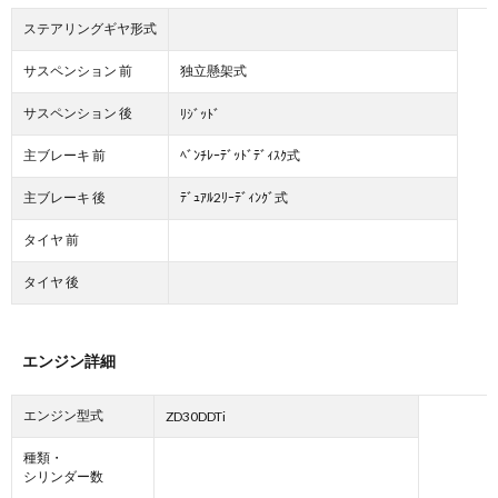
ステアリングギヤ形式
サスペンション 前
独立懸架式
サスペンション 後
ﾘｼﾞｯﾄﾞ
主ブレーキ 前
ﾍﾞﾝﾁﾚｰﾃﾞｯﾄﾞﾃﾞｨｽｸ式
主ブレーキ 後
ﾃﾞｭｱﾙ2ﾘｰﾃﾞｨﾝｸﾞ式
タイヤ 前
タイヤ 後
エンジン詳細
エンジン型式
ZD30DDTi
種類・
シリンダー数