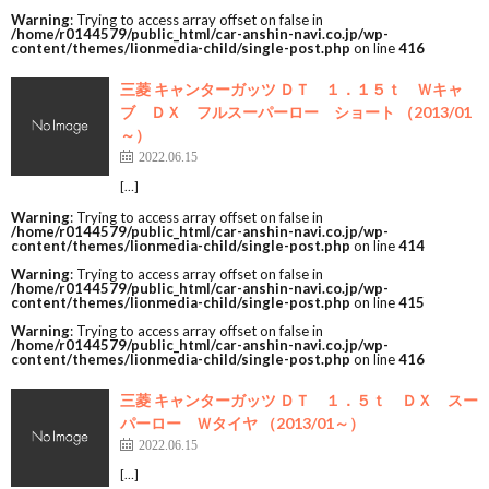
Warning
: Trying to access array offset on false in
/home/r0144579/public_html/car-anshin-navi.co.jp/wp-
content/themes/lionmedia-child/single-post.php
on line
416
三菱 キャンターガッツ ＤＴ １．１５ｔ Ｗキャ
ブ ＤＸ フルスーパーロー ショート （2013/01
～）
2022.06.15
[…]
Warning
: Trying to access array offset on false in
/home/r0144579/public_html/car-anshin-navi.co.jp/wp-
content/themes/lionmedia-child/single-post.php
on line
414
Warning
: Trying to access array offset on false in
/home/r0144579/public_html/car-anshin-navi.co.jp/wp-
content/themes/lionmedia-child/single-post.php
on line
415
Warning
: Trying to access array offset on false in
/home/r0144579/public_html/car-anshin-navi.co.jp/wp-
content/themes/lionmedia-child/single-post.php
on line
416
三菱 キャンターガッツ ＤＴ １．５ｔ ＤＸ スー
パーロー Ｗタイヤ （2013/01～）
2022.06.15
[…]