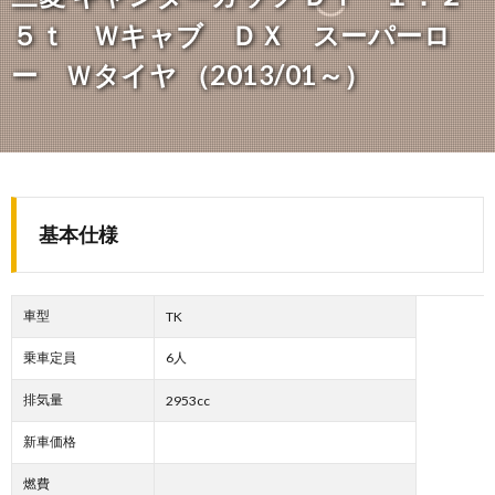
５ｔ Ｗキャブ ＤＸ スーパーロ
ー Ｗタイヤ （2013/01～）
基本仕様
車型
TK
乗車定員
6人
排気量
2953cc
新車価格
燃費