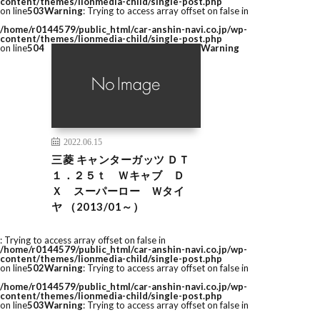
content/themes/lionmedia-child/single-post.php
on line
503
Warning
: Trying to access array offset on false in
/home/r0144579/public_html/car-anshin-navi.co.jp/wp-
content/themes/lionmedia-child/single-post.php
on line
504
Warning
2022.06.15
三菱 キャンターガッツ ＤＴ
１．２５ｔ Ｗキャブ Ｄ
Ｘ スーパーロー Ｗタイ
ヤ （2013/01～）
: Trying to access array offset on false in
/home/r0144579/public_html/car-anshin-navi.co.jp/wp-
content/themes/lionmedia-child/single-post.php
on line
502
Warning
: Trying to access array offset on false in
/home/r0144579/public_html/car-anshin-navi.co.jp/wp-
content/themes/lionmedia-child/single-post.php
on line
503
Warning
: Trying to access array offset on false in