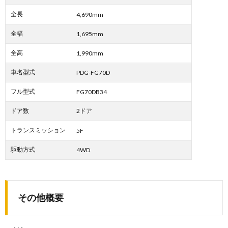
全長
4,690mm
全幅
1,695mm
全高
1,990mm
車名型式
PDG-FG70D
フル型式
FG70DB34
ドア数
2ドア
トランスミッション
5F
駆動方式
4WD
その他概要