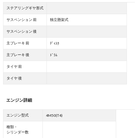
ステアリングギヤ形式
サスペンション 前
独立懸架式
サスペンション 後
主ブレーキ 前
ﾃﾞｨｽｸ
主ブレーキ 後
ﾄﾞﾗﾑ
タイヤ 前
タイヤ 後
エンジン詳細
エンジン型式
4M50(T4)
種類・
シリンダー数