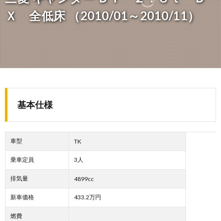
Ｘ 全低床 （2010/01～2010/11）
基本仕様
車型
TK
乗車定員
3人
排気量
4899cc
新車価格
433.2万円
燃費