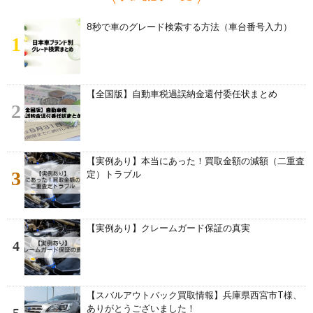
8秒で車のグレード検索する方法（車台番号入力）
1
【全国版】自動車税過誤納金還付委任状まとめ
2
【実例あり】本当にあった！買取金額の減額（二重査
3
定）トラブル
【実例あり】クレームガード保証の真実
4
【スバルアウトバック買取情報】兵庫県西宮市T様、
ありがとうございました！