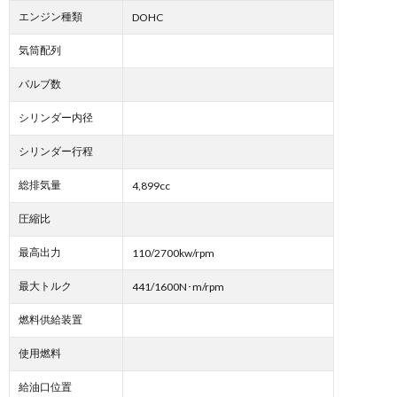
エンジン種類
DOHC
気筒配列
バルブ数
シリンダー内径
シリンダー行程
総排気量
4,899cc
圧縮比
最高出力
110/2700kw/rpm
最大トルク
441/1600N･m/rpm
燃料供給装置
使用燃料
給油口位置