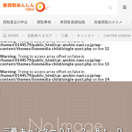
買取査定の申込
買取事例
車買取基礎知識
高価買取のススメ
自動車カタログ
三菱
キャンター
CANTER-200206
HOME
Warning
: Trying to access array offset on false in
/home/r0144579/public_html/car-anshin-navi.co.jp/wp-
content/themes/lionmedia-child/single-post.php
on line
12
Warning
: Trying to access array offset on false in
/home/r0144579/public_html/car-anshin-navi.co.jp/wp-
content/themes/lionmedia-child/single-post.php
on line
13
Warning
: Trying to access array offset on false in
/home/r0144579/public_html/car-anshin-navi.co.jp/wp-
content/themes/lionmedia-child/single-post.php
on line
14
三菱 キャンター ＤＴ ２．８ｔ Ｄ