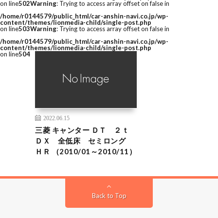
on line
502
Warning
: Trying to access array offset on false in
/home/r0144579/public_html/car-anshin-navi.co.jp/wp-
content/themes/lionmedia-child/single-post.php
on line
503
Warning
: Trying to access array offset on false in
/home/r0144579/public_html/car-anshin-navi.co.jp/wp-
content/themes/lionmedia-child/single-post.php
on line
504
2022.06.15
三菱 キャンター ＤＴ ２ｔ
ＤＸ 全低床 セミロング
ＨＲ （2010/01～2010/11）
Back to Top