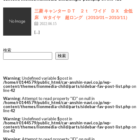
三菱 キャンター ＤＴ ２ｔ ワイド ＤＸ 全低
床 Ｗタイヤ 超ロング （2010/01～2010/11）
2022.06.15
[…]
検索
検索
Warning
: Undefined variable $post in
/home/r0144579/public_html/car-anshin-navi.co.jp/wp-
content/themes/lionmedia-child/parts/sidebar-fav-post-list.php
on
line
42
Warning
: Attempt to read property "ID" on null in
/home/r0144579/public_html/car-anshin-navi.co.jp/wp-
content/themes/lionmedia-child/parts/sidebar-fav-post-list.php
on
line
42
Warning
: Undefined variable $post in
/home/r0144579/public_html/car-anshin-navi.co.jp/wp-
content/themes/lionmedia-child/parts/sidebar-fav-post-list.php
on
line
42
Warning
: Attempt to read property "ID" on null in