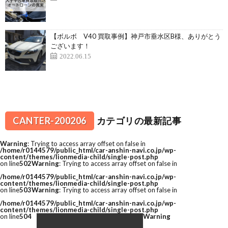
【ボルボ V40 買取事例】神戸市垂水区B様、ありがとう
ございます！
2022.06.15
CANTER-200206
カテゴリの最新記事
Warning
: Trying to access array offset on false in
/home/r0144579/public_html/car-anshin-navi.co.jp/wp-
content/themes/lionmedia-child/single-post.php
on line
502
Warning
: Trying to access array offset on false in
/home/r0144579/public_html/car-anshin-navi.co.jp/wp-
content/themes/lionmedia-child/single-post.php
on line
503
Warning
: Trying to access array offset on false in
/home/r0144579/public_html/car-anshin-navi.co.jp/wp-
content/themes/lionmedia-child/single-post.php
on line
504
Warning