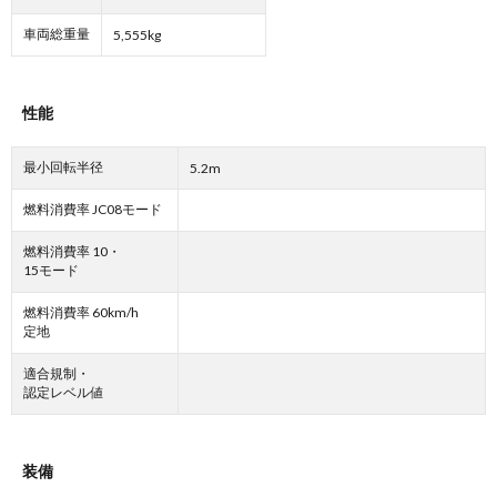
車両総重量
5,555kg
性能
最小回転半径
5.2m
燃料消費率 JC08モード
燃料消費率 10・
15モード
燃料消費率 60km/h
定地
適合規制・
認定レベル値
装備