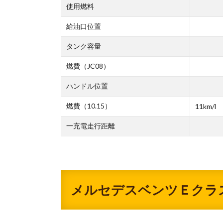
使用燃料
給油口位置
タンク容量
燃費（JC08）
ハンドル位置
燃費（10.15）
11km/l
一充電走行距離
メルセデスベンツＥクラ