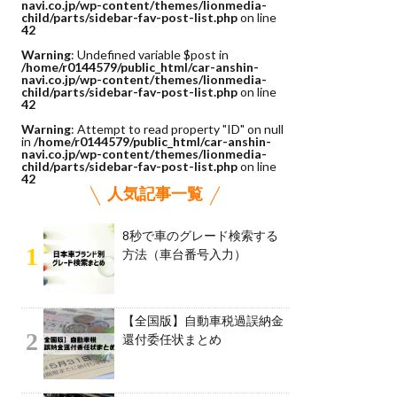
navi.co.jp/wp-content/themes/lionmedia-
child/parts/sidebar-fav-post-list.php
on line
42
Warning
: Undefined variable $post in
/home/r0144579/public_html/car-anshin-
navi.co.jp/wp-content/themes/lionmedia-
child/parts/sidebar-fav-post-list.php
on line
42
Warning
: Attempt to read property "ID" on null
in
/home/r0144579/public_html/car-anshin-
navi.co.jp/wp-content/themes/lionmedia-
child/parts/sidebar-fav-post-list.php
on line
42
人気記事一覧
8秒で車のグレード検索する
1
方法（車台番号入力）
【全国版】自動車税過誤納金
2
還付委任状まとめ