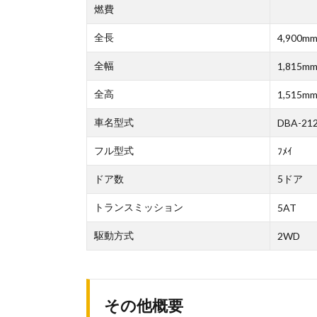
燃費
全長
4,900m
全幅
1,815m
全高
1,515m
車名型式
DBA-21
フル型式
ﾌﾒｲ
ドア数
5ドア
トランスミッション
5AT
駆動方式
2WD
その他概要