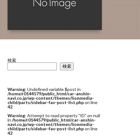
検索
検索
Warning
: Undefined variable $post in
/home/r0144579/public_html/car-anshin-
navi.co.jp/wp-content/themes/lionmedia-
child/parts/sidebar-fav-post-list.php
on line
42
Warning
: Attempt to read property "ID" on null
in
/home/r0144579/public_html/car-anshin-
navi.co.jp/wp-content/themes/lionmedia-
child/parts/sidebar-fav-post-list.php
on line
42