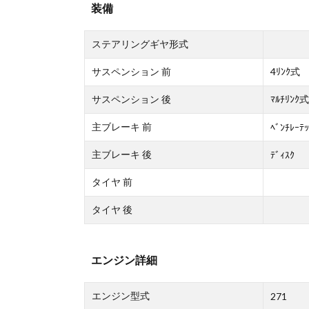
装備
ステアリングギヤ形式
サスペンション 前
4ﾘﾝｸ式
サスペンション 後
ﾏﾙﾁﾘﾝｸ式
主ブレーキ 前
ﾍﾞﾝﾁﾚｰﾃｯ
主ブレーキ 後
ﾃﾞｨｽｸ
タイヤ 前
タイヤ 後
エンジン詳細
エンジン型式
271