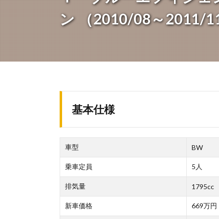
ン （2010/08～2011/
基本仕様
車型
BW
乗車定員
5人
排気量
1795cc
新車価格
669万円