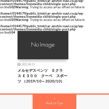
/home/r0144579/public_html/car-anshin-navi.co.jp/wp-
content/themes/lionmedia-child/single-post.php
on line
502
Warning
: Trying to access array offset on false in
/home/r0144579/public_html/car-anshin-navi.co.jp/wp-
content/themes/lionmedia-child/single-post.php
on line
503
Warning
: Trying to access array offset on false in
/home/r0144579/public_html/car-anshin-navi.co.jp/wp-
content/themes/lionmedia-child/single-post.php
on line
504
2022.06.15
メルセデスベンツ Ｅクラ
ス Ｅ３００ クーペ スポー
ツ （2019/10～2020/10）
Back to Top