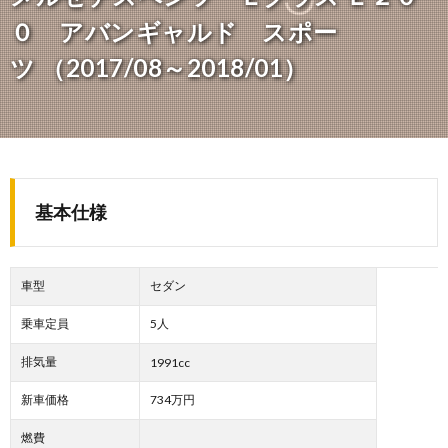
０ アバンギャルド スポー
ツ （2017/08～2018/01）
基本仕様
車型
セダン
乗車定員
5人
排気量
1991cc
新車価格
734万円
燃費