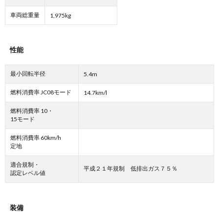
車両総重量
1,975kg
性能
最小回転半径
5.4m
燃料消費率 JC08モード
14.7km/l
燃料消費率 10・
15モード
燃料消費率 60km/h
定地
適合規制・
平成２１年規制 低排出ガス７５％
認定レベル値
装備