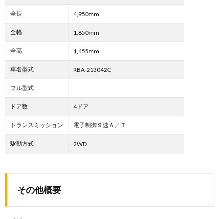
全長
4,950mm
全幅
1,850mm
全高
1,455mm
車名型式
RBA-213042C
フル型式
ドア数
4ドア
トランスミッション
電子制御９速Ａ／Ｔ
駆動方式
2WD
その他概要