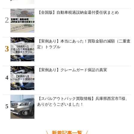
【全国版】自動車税過誤納金還付委任状まとめ
2
【実例あり】本当にあった！買取金額の減額（二重査
3
定）トラブル
【実例あり】クレームガード保証の真実
4
【スバルアウトバック買取情報】兵庫県西宮市T様、
ありがとうございました！
5
新着記事一覧