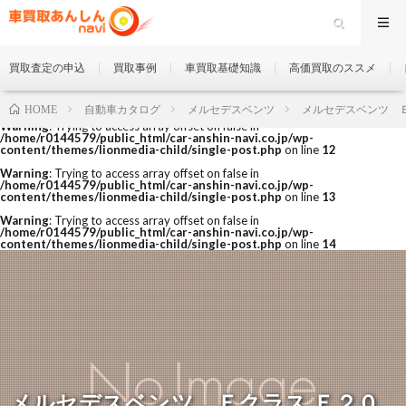
買取査定の申込
買取事例
車買取基礎知識
高価買取のススメ
自動車カタログ
メルセデスベンツ
メルセデスベンツ 
HOME
Warning
: Trying to access array offset on false in
/home/r0144579/public_html/car-anshin-navi.co.jp/wp-
content/themes/lionmedia-child/single-post.php
on line
12
Warning
: Trying to access array offset on false in
/home/r0144579/public_html/car-anshin-navi.co.jp/wp-
content/themes/lionmedia-child/single-post.php
on line
13
Warning
: Trying to access array offset on false in
/home/r0144579/public_html/car-anshin-navi.co.jp/wp-
content/themes/lionmedia-child/single-post.php
on line
14
メルセデスベンツ Ｅクラス Ｅ２０