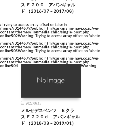
ス Ｅ２００ アバンギャル
ド （2016/07～2017/08）
: Trying to access array offset on false in
/home/r0144579/public_html/car-anshin-navi.co.jp/wp-
content/themes/lionmedia-child/single-post.php
on line
502
Warning
: Trying to access array offset on false in
/home/r0144579/public_html/car-anshin-navi.co.jp/wp-
content/themes/lionmedia-child/single-post.php
on line
503
Warning
: Trying to access array offset on false in
/home/r0144579/public_html/car-anshin-navi.co.jp/wp-
content/themes/lionmedia-child/single-post.php
on line
504
Warning
2022.06.15
メルセデスベンツ Ｅクラ
ス Ｅ２２０ｄ アバンギャル
ド （2018/08～2019/01）