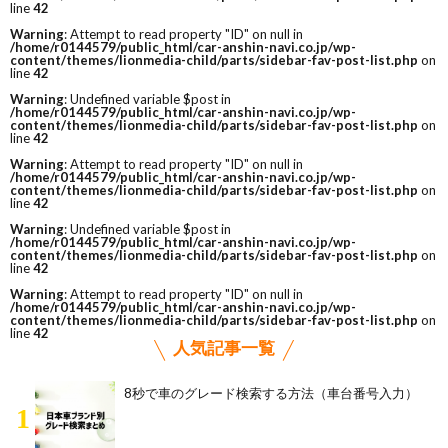
line
42
Warning
: Attempt to read property "ID" on null in
/home/r0144579/public_html/car-anshin-navi.co.jp/wp-
content/themes/lionmedia-child/parts/sidebar-fav-post-list.php
on
line
42
Warning
: Undefined variable $post in
/home/r0144579/public_html/car-anshin-navi.co.jp/wp-
content/themes/lionmedia-child/parts/sidebar-fav-post-list.php
on
line
42
Warning
: Attempt to read property "ID" on null in
/home/r0144579/public_html/car-anshin-navi.co.jp/wp-
content/themes/lionmedia-child/parts/sidebar-fav-post-list.php
on
line
42
Warning
: Undefined variable $post in
/home/r0144579/public_html/car-anshin-navi.co.jp/wp-
content/themes/lionmedia-child/parts/sidebar-fav-post-list.php
on
line
42
Warning
: Attempt to read property "ID" on null in
/home/r0144579/public_html/car-anshin-navi.co.jp/wp-
content/themes/lionmedia-child/parts/sidebar-fav-post-list.php
on
line
42
人気記事一覧
8秒で車のグレード検索する方法（車台番号入力）
1