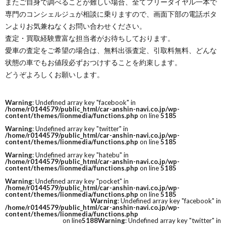
またご自身で調べることが難しい場合、全てフリーダイヤル一本で
専門のコンシェルジュが相談に乗りますので、画面下部の電話ボタ
ンよりお気兼ねなくお問い合わせください。
査定・買取経験豊富な担当者がお待ちしております。
愛車の査定をご希望の場合は、無料出張査定、引取料無料、どんな
状態の車でもお値段必ずおつけすることを約束します。
どうぞよろしくお願いします。
Warning
: Undefined array key "facebook" in
/home/r0144579/public_html/car-anshin-navi.co.jp/wp-
content/themes/lionmedia/functions.php
on line
5185
Warning
: Undefined array key "twitter" in
/home/r0144579/public_html/car-anshin-navi.co.jp/wp-
content/themes/lionmedia/functions.php
on line
5185
Warning
: Undefined array key "hatebu" in
/home/r0144579/public_html/car-anshin-navi.co.jp/wp-
content/themes/lionmedia/functions.php
on line
5185
Warning
: Undefined array key "pocket" in
/home/r0144579/public_html/car-anshin-navi.co.jp/wp-
content/themes/lionmedia/functions.php
on line
5185
Warning
: Undefined array key "facebook" in
/home/r0144579/public_html/car-anshin-navi.co.jp/wp-
content/themes/lionmedia/functions.php
on line
5188
Warning
: Undefined array key "twitter" in