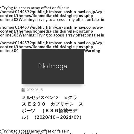
: Trying to access array offset on false in
/home/r0144579/public_html/car-anshin-navi.co.jp/wp-
content/themes/lionmedia-child/single-post.php
on line
502
Warning
: Trying to access array offset on false in
/home/r0144579/public_html/car-anshin-navi.co.jp/wp-
content/themes/lionmedia-child/single-post.php
on line
503
Warning
: Trying to access array offset on false in
/home/r0144579/public_html/car-anshin-navi.co.jp/wp-
content/themes/lionmedia-child/single-post.php
on line
504
Warning
2022.06.15
メルセデスベンツ Ｅクラ
ス Ｅ２００ カブリオレ ス
ポーツ （ＢＳＧ搭載モデ
ル） （2020/10～2021/09）
: Trying to access array offset on false in