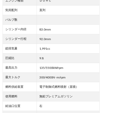
エンジン種類
ＤＯＨＣ
気筒配列
直列
バルブ数
シリンダー内径
83.0mm
シリンダー行程
92.0mm
総排気量
1,991cc
圧縮比
9.8
最高出力
135/5500kW/rpm
最大トルク
300/4000N･m/rpm
燃料供給装置
電子制御式燃料噴射（直噴）
使用燃料
無鉛プレミアムガソリン
給油口位置
右