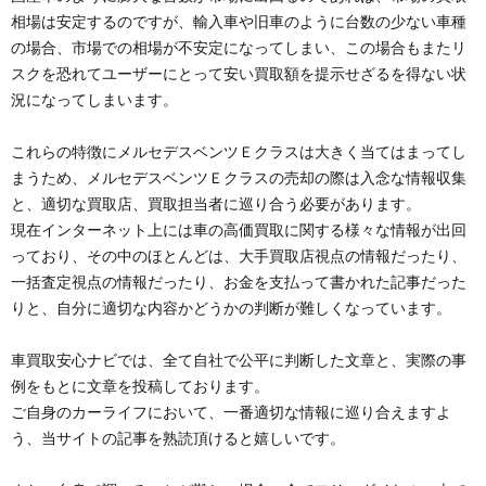
相場は安定するのですが、輸入車や旧車のように台数の少ない車種
の場合、市場での相場が不安定になってしまい、この場合もまたリ
スクを恐れてユーザーにとって安い買取額を提示せざるを得ない状
況になってしまいます。
これらの特徴にメルセデスベンツＥクラスは大きく当てはまってし
まうため、メルセデスベンツＥクラスの売却の際は入念な情報収集
と、適切な買取店、買取担当者に巡り合う必要があります。
現在インターネット上には車の高価買取に関する様々な情報が出回
っており、その中のほとんどは、大手買取店視点の情報だったり、
一括査定視点の情報だったり、お金を支払って書かれた記事だった
りと、自分に適切な内容かどうかの判断が難しくなっています。
車買取安心ナビでは、全て自社で公平に判断した文章と、実際の事
例をもとに文章を投稿しております。
ご自身のカーライフにおいて、一番適切な情報に巡り合えますよ
う、当サイトの記事を熟読頂けると嬉しいです。