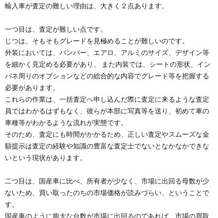
輸入車が査定の難しい理由は、大きく２点あります。
一つ目は、査定が難しい点です。
じつは、そもそもグレードを見極めることが難しいのです。
外装においては、バンパー、エアロ、アルミのサイズ、デザイン等
を細かく見定める必要があり、 また内装では、シートの形状、イン
パネ周りのオプションなどの総合的な内容でグレード等を把握する
必要があります。
これらの作業は、一括査定へ申し込んだ際に査定に来るような査定
員ではわかるはずもなく、彼らが本部に写真等を送り、初めて車の
車種等がわかるような流れが実態です。
そのため、査定にも時間がかかるため、正しい査定やスムーズな金
額提示は査定の経験や知識の豊富な査定士でないとなかなかできな
いという現状があります。
二つ目は、国産車に比べ、所有者が少なく、市場に出回る母数が少
ないため、買い取ったのちの市場価格が読みづらい、ということで
す。
国産車のように膨大な台数が市場に出回るのであれば、市場の買取