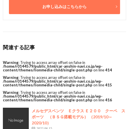
お申し込みはこちらから
関連する記事
Warning
: Trying to access array offset on false in
/home/r0144579/public_html/car-anshin-navi.co.jp/wp-
content/themes/lionmedia-child/single-post.php
on line
414
Warning
: Trying to access array offset on false in
/home/r0144579/public_html/car-anshin-navi.co.jp/wp-
content/themes/lionmedia-child/single-post.php
on line
415
Warning
: Trying to access array offset on false in
/home/r0144579/public_html/car-anshin-navi.co.jp/wp-
content/themes/lionmedia-child/single-post.php
on line
416
メルセデスベンツ Ｅクラス Ｅ２００ クーペ ス
ポーツ （ＢＳＧ搭載モデル） （2019/10～
2020/10）
2022.06.15