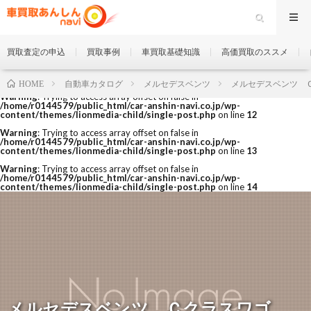
買取査定の申込
買取事例
車買取基礎知識
高価買取のススメ
自動車カタログ
メルセデスベンツ
メルセデスベンツ 
HOME
Warning
: Trying to access array offset on false in
/home/r0144579/public_html/car-anshin-navi.co.jp/wp-
content/themes/lionmedia-child/single-post.php
on line
12
Warning
: Trying to access array offset on false in
/home/r0144579/public_html/car-anshin-navi.co.jp/wp-
content/themes/lionmedia-child/single-post.php
on line
13
Warning
: Trying to access array offset on false in
/home/r0144579/public_html/car-anshin-navi.co.jp/wp-
content/themes/lionmedia-child/single-post.php
on line
14
メルセデスベンツ Ｃクラスワゴ