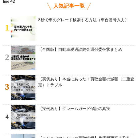
line
42
人気記事一覧
8秒で車のグレード検索する方法（車台番号入力）
1
【全国版】自動車税過誤納金還付委任状まとめ
2
【実例あり】本当にあった！買取金額の減額（二重査
3
定）トラブル
【実例あり】クレームガード保証の真実
4