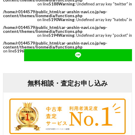
content/themes/lionmedia/functions.php
on line
5188
Warning
: Undefined array key "twitter" in
/home/r0144579/public_html/car-anshin-navi.co.jp/wp-
content/themes/lionmedia/functions.php
on line
5190
Warning
: Undefined array key "hatebu" in
/home/r0144579/public_html/car-anshin-navi.co.jp/wp-
content/themes/lionmedia/functions.php
on line
5194
Warning
: Undefined array key "pocket" in
/home/r0144579/public_html/car-anshin-navi.co.jp/wp-
content/themes/lionmedia/functions.php
on line
5196
無料相談・査定お申し込み