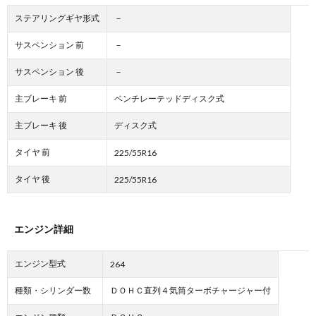
ステアリングギヤ形式
－
サスペンション 前
－
サスペンション 後
－
主ブレーキ 前
ベンチレーテッドディスク式
主ブレーキ 後
ディスク式
タイヤ 前
225/55R16
タイヤ 後
225/55R16
エンジン詳細
エンジン型式
264
種類・シリンダー数
ＤＯＨＣ直列４気筒ターボチャージャー付