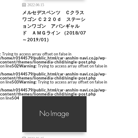
2022.06.15
メルセデスベンツ Ｃクラス
ワゴン Ｃ２２０ｄ ステーシ
ョンワゴン アバンギャル
ド ＡＭＧライン （2018/07
～2019/01）
: Trying to access array offset on false in
/home/r0144579/public_html/car-anshin-navi.co.jp/wp-
content/themes/lionmedia-child/single-post.php
on line
502
Warning
: Trying to access array offset on false in
/home/r0144579/public_html/car-anshin-navi.co.jp/wp-
content/themes/lionmedia-child/single-post.php
on line
503
Warning
: Trying to access array offset on false in
/home/r0144579/public_html/car-anshin-navi.co.jp/wp-
content/themes/lionmedia-child/single-post.php
on line
504