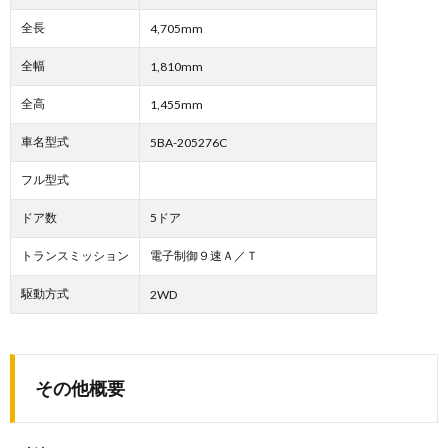
全長
4,705mm
全幅
1,810mm
全高
1,455mm
車名型式
5BA-205276C
フル型式
ドア数
5ドア
トランスミッション
電子制御９速Ａ／Ｔ
駆動方式
2WD
その他概要