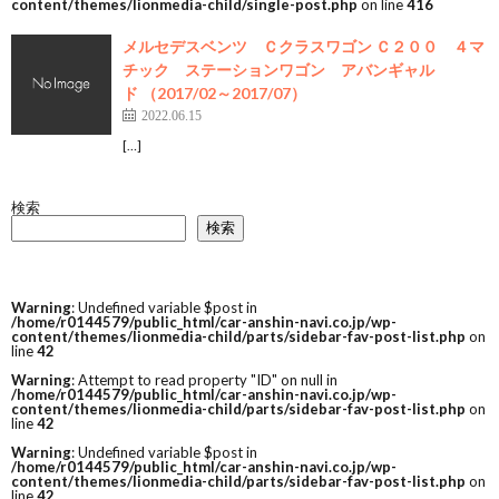
content/themes/lionmedia-child/single-post.php
on line
416
メルセデスベンツ Ｃクラスワゴン Ｃ２００ ４マ
チック ステーションワゴン アバンギャル
ド （2017/02～2017/07）
2022.06.15
[…]
検索
検索
Warning
: Undefined variable $post in
/home/r0144579/public_html/car-anshin-navi.co.jp/wp-
content/themes/lionmedia-child/parts/sidebar-fav-post-list.php
on
line
42
Warning
: Attempt to read property "ID" on null in
/home/r0144579/public_html/car-anshin-navi.co.jp/wp-
content/themes/lionmedia-child/parts/sidebar-fav-post-list.php
on
line
42
Warning
: Undefined variable $post in
/home/r0144579/public_html/car-anshin-navi.co.jp/wp-
content/themes/lionmedia-child/parts/sidebar-fav-post-list.php
on
line
42