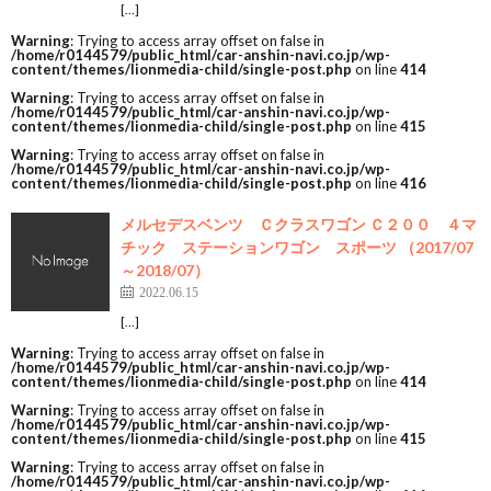
[…]
Warning
: Trying to access array offset on false in
/home/r0144579/public_html/car-anshin-navi.co.jp/wp-
content/themes/lionmedia-child/single-post.php
on line
414
Warning
: Trying to access array offset on false in
/home/r0144579/public_html/car-anshin-navi.co.jp/wp-
content/themes/lionmedia-child/single-post.php
on line
415
Warning
: Trying to access array offset on false in
/home/r0144579/public_html/car-anshin-navi.co.jp/wp-
content/themes/lionmedia-child/single-post.php
on line
416
メルセデスベンツ Ｃクラスワゴン Ｃ２００ ４マ
チック ステーションワゴン スポーツ （2017/07
～2018/07）
2022.06.15
[…]
Warning
: Trying to access array offset on false in
/home/r0144579/public_html/car-anshin-navi.co.jp/wp-
content/themes/lionmedia-child/single-post.php
on line
414
Warning
: Trying to access array offset on false in
/home/r0144579/public_html/car-anshin-navi.co.jp/wp-
content/themes/lionmedia-child/single-post.php
on line
415
Warning
: Trying to access array offset on false in
/home/r0144579/public_html/car-anshin-navi.co.jp/wp-