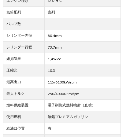
エンジン種類
ＤＯＨＣ
気筒配列
直列
バルブ数
シリンダー内径
80.4mm
シリンダー行程
73.7mm
総排気量
1,496cc
圧縮比
10.3
最高出力
115/6100kW/rpm
最大トルク
250/4000N･m/rpm
燃料供給装置
電子制御式燃料噴射（直噴）
使用燃料
無鉛プレミアムガソリン
給油口位置
右