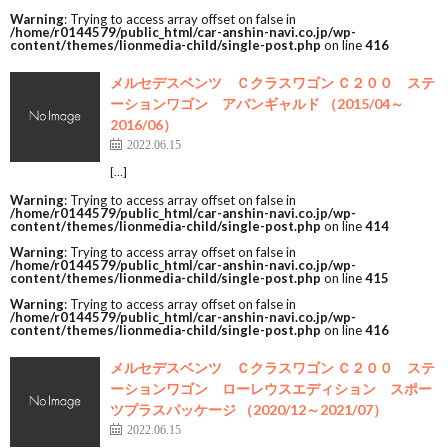
Warning
: Trying to access array offset on false in
/home/r0144579/public_html/car-anshin-navi.co.jp/wp-
content/themes/lionmedia-child/single-post.php
on line
416
メルセデスベンツ Ｃクラスワゴン Ｃ２００ ステ
ーションワゴン アバンギャルド （2015/04～
2016/06）
2022.06.15
[…]
Warning
: Trying to access array offset on false in
/home/r0144579/public_html/car-anshin-navi.co.jp/wp-
content/themes/lionmedia-child/single-post.php
on line
414
Warning
: Trying to access array offset on false in
/home/r0144579/public_html/car-anshin-navi.co.jp/wp-
content/themes/lionmedia-child/single-post.php
on line
415
Warning
: Trying to access array offset on false in
/home/r0144579/public_html/car-anshin-navi.co.jp/wp-
content/themes/lionmedia-child/single-post.php
on line
416
メルセデスベンツ Ｃクラスワゴン Ｃ２００ ステ
ーションワゴン ローレウスエディション スポー
ツプラスパッケージ （2020/12～2021/07）
2022.06.15