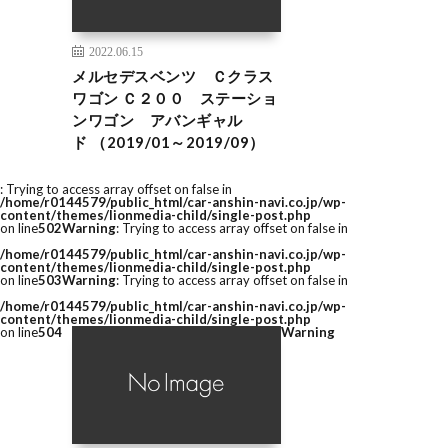
2022.06.15
メルセデスベンツ Ｃクラス
ワゴン Ｃ２００ ステーショ
ンワゴン アバンギャル
ド （2019/01～2019/09）
: Trying to access array offset on false in
/home/r0144579/public_html/car-anshin-navi.co.jp/wp-
content/themes/lionmedia-child/single-post.php
on line
502
Warning
: Trying to access array offset on false in
/home/r0144579/public_html/car-anshin-navi.co.jp/wp-
content/themes/lionmedia-child/single-post.php
on line
503
Warning
: Trying to access array offset on false in
/home/r0144579/public_html/car-anshin-navi.co.jp/wp-
content/themes/lionmedia-child/single-post.php
on line
504
Warning