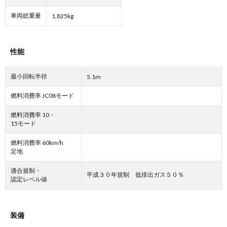
車両総重量
1,825kg
性能
最小回転半径
5.1m
燃料消費率 JC08モード
燃料消費率 10・
15モード
燃料消費率 60km/h
定地
適合規制・
平成３０年規制 低排出ガス５０％
認定レベル値
装備