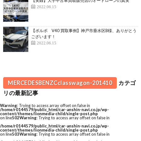
【実録】大手中古車買取販売店のオートローンの真実
2022.06.15
【ボルボ V40 買取事例】神戸市垂水区B様、ありがとう
ございます！
2022.06.15
MERCEDESBENZCclasswagon-201410
カテゴ
リの最新記事
Warning
: Trying to access array offset on false in
/home/r0144579/public_html/car-anshin-navi.co.jp/wp-
content/themes/lionmedia-child/single-post.php
on line
502
Warning
: Trying to access array offset on false in
/home/r0144579/public_html/car-anshin-navi.co.jp/wp-
content/themes/lionmedia-child/single-post.php
on line
503
Warning
: Trying to access array offset on false in