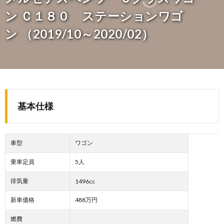
ン Ｃ１８０ ステーションワゴ
ン （2019/10～2020/02）
基本仕様
車型
ワゴン
乗車定員
5人
排気量
1496cc
新車価格
488万円
燃費