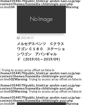
/home/r0144579/public_html/car-anshin-navi.co.jp/wp-
content/themes/lionmedia-child/single-post.php
on line
504
Warning
2022.06.15
メルセデスベンツ Ｃクラス
ワゴン Ｃ１８０ ステーショ
ンワゴン アバンギャル
ド （2019/01～2019/09）
: Trying to access array offset on false in
/home/r0144579/public_html/car-anshin-navi.co.jp/wp-
content/themes/lionmedia-child/single-post.php
on line
502
Warning
: Trying to access array offset on false in
/home/r0144579/public_html/car-anshin-navi.co.jp/wp-
content/themes/lionmedia-child/single-post.php
on line
503
Warning
: Trying to access array offset on false in
/home/r0144579/public_html/car-anshin-navi.co.jp/wp-
content/themes/lionmedia-child/single-post.php
on line
504
Warning