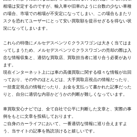
相場は安定するのですが、輸入車や旧車のように台数の少ない車種
の場合、市場での相場が不安定になってしまい、この場合もまたリ
スクを恐れてユーザーにとって安い買取額を提示せざるを得ない状
況になってしまいます。
これらの特徴にメルセデスベンツＣクラスワゴンは大きく当てはま
ってしまうため、メルセデスベンツＣクラスワゴンの売却の際は入
念な情報収集と、適切な買取店、買取担当者に巡り合う必要があり
ます。
現在インターネット上には車の高価買取に関する様々な情報が出回
っており、その中のほとんどは、大手買取店視点の情報だったり、
一括査定視点の情報だったり、お金を支払って書かれた記事だった
りと、自分に適切な内容かどうかの判断が難しくなっています。
車買取安心ナビでは、全て自社で公平に判断した文章と、実際の事
例をもとに文章を投稿しております。
ご自身のカーライフにおいて、一番適切な情報に巡り合えますよ
う、当サイトの記事を熟読頂けると嬉しいです。