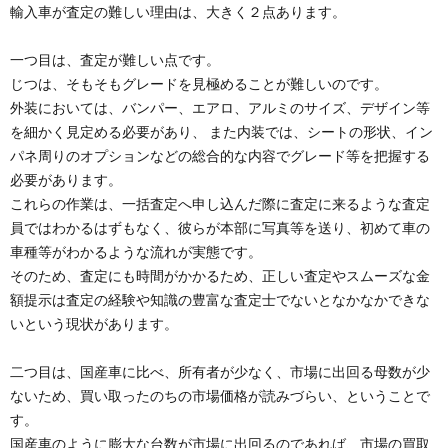
輸入車が査定の難しい理由は、大きく２点あります。
一つ目は、査定が難しい点です。
じつは、そもそもグレードを見極めることが難しいのです。
外装においては、バンパー、エアロ、アルミのサイズ、デザイン等
を細かく見定める必要があり、 また内装では、シートの形状、イン
パネ周りのオプションなどの総合的な内容でグレード等を把握する
必要があります。
これらの作業は、一括査定へ申し込んだ際に査定に来るような査定
員ではわかるはずもなく、彼らが本部に写真等を送り、初めて車の
車種等がわかるような流れが実態です。
そのため、査定にも時間がかかるため、正しい査定やスムーズな金
額提示は査定の経験や知識の豊富な査定士でないとなかなかできな
いという現状があります。
二つ目は、国産車に比べ、所有者が少なく、市場に出回る母数が少
ないため、買い取ったのちの市場価格が読みづらい、ということで
す。
国産車のように膨大な台数が市場に出回るのであれば、市場の買取