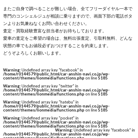
またご自身で調べることが難しい場合、全てフリーダイヤル一本で
専門のコンシェルジュが相談に乗りますので、画面下部の電話ボタ
ンよりお気兼ねなくお問い合わせください。
査定・買取経験豊富な担当者がお待ちしております。
愛車の査定をご希望の場合は、無料出張査定、引取料無料、どんな
状態の車でもお値段必ずおつけすることを約束します。
どうぞよろしくお願いします。
Warning
: Undefined array key "facebook" in
/home/r0144579/public_html/car-anshin-navi.co.jp/wp-
content/themes/lionmedia/functions.php
on line
5185
Warning
: Undefined array key "twitter" in
/home/r0144579/public_html/car-anshin-navi.co.jp/wp-
content/themes/lionmedia/functions.php
on line
5185
Warning
: Undefined array key "hatebu" in
/home/r0144579/public_html/car-anshin-navi.co.jp/wp-
content/themes/lionmedia/functions.php
on line
5185
Warning
: Undefined array key "pocket" in
/home/r0144579/public_html/car-anshin-navi.co.jp/wp-
content/themes/lionmedia/functions.php
on line
5185
Warning
: Undefined array key "facebook" in
/home/r0144579/public_html/car-anshin-navi.co.jp/wp-