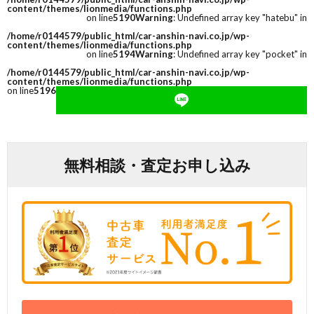
content/themes/lionmedia/functions.php
on line
5190
Warning
: Undefined array key "hatebu" in
/home/r0144579/public_html/car-anshin-navi.co.jp/wp-
content/themes/lionmedia/functions.php
on line
5194
Warning
: Undefined array key "pocket" in
/home/r0144579/public_html/car-anshin-navi.co.jp/wp-
content/themes/lionmedia/functions.php
on line
5196
無料相談・査定お申し込み