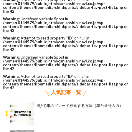
/home/r0144579/public_html/car-anshin-navi.co.jp/wp-
content/themes/lionmedia-child/parts/sidebar-fav-post-list.php
on
line
42
Warning
: Undefined variable $post in
/home/r0144579/public_html/car-anshin-navi.co.jp/wp-
content/themes/lionmedia-child/parts/sidebar-fav-post-list.php
on
line
42
Warning
: Attempt to read property "ID" on null in
/home/r0144579/public_html/car-anshin-navi.co.jp/wp-
content/themes/lionmedia-child/parts/sidebar-fav-post-list.php
on
line
42
Warning
: Undefined variable $post in
/home/r0144579/public_html/car-anshin-navi.co.jp/wp-
content/themes/lionmedia-child/parts/sidebar-fav-post-list.php
on
line
42
Warning
: Attempt to read property "ID" on null in
/home/r0144579/public_html/car-anshin-navi.co.jp/wp-
content/themes/lionmedia-child/parts/sidebar-fav-post-list.php
on
line
42
人気記事一覧
8秒で車のグレード検索する方法（車台番号入力）
1