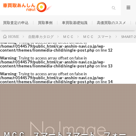
買取査定の申込
買取事例
車買取基礎知識
高価買取のススメ
自動車カタログ
ＭＣＣ
ＭＣＣ スマート
SMART-2
HOME
Warning
: Trying to access array offset on false in
/home/r0144579/public_html/car-anshin-navi.co.jp/wp-
content/themes/lionmedia-child/single-post.php
on line
12
Warning
: Trying to access array offset on false in
/home/r0144579/public_html/car-anshin-navi.co.jp/wp-
content/themes/lionmedia-child/single-post.php
on line
13
Warning
: Trying to access array offset on false in
/home/r0144579/public_html/car-anshin-navi.co.jp/wp-
content/themes/lionmedia-child/single-post.php
on line
14
ＭＣＣ スマート スマート フォー