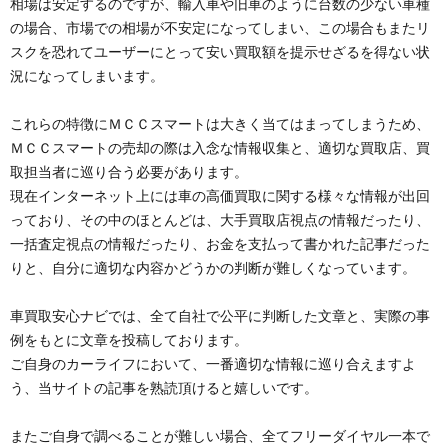
相場は安定するのですが、輸入車や旧車のように台数の少ない車種
の場合、市場での相場が不安定になってしまい、この場合もまたリ
スクを恐れてユーザーにとって安い買取額を提示せざるを得ない状
況になってしまいます。
これらの特徴にＭＣＣスマートは大きく当てはまってしまうため、
ＭＣＣスマートの売却の際は入念な情報収集と、適切な買取店、買
取担当者に巡り合う必要があります。
現在インターネット上には車の高価買取に関する様々な情報が出回
っており、その中のほとんどは、大手買取店視点の情報だったり、
一括査定視点の情報だったり、お金を支払って書かれた記事だった
りと、自分に適切な内容かどうかの判断が難しくなっています。
車買取安心ナビでは、全て自社で公平に判断した文章と、実際の事
例をもとに文章を投稿しております。
ご自身のカーライフにおいて、一番適切な情報に巡り合えますよ
う、当サイトの記事を熟読頂けると嬉しいです。
またご自身で調べることが難しい場合、全てフリーダイヤル一本で