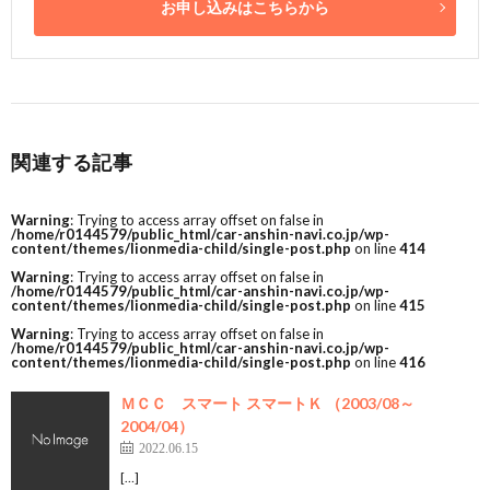
お申し込みはこちらから
関連する記事
Warning
: Trying to access array offset on false in
/home/r0144579/public_html/car-anshin-navi.co.jp/wp-
content/themes/lionmedia-child/single-post.php
on line
414
Warning
: Trying to access array offset on false in
/home/r0144579/public_html/car-anshin-navi.co.jp/wp-
content/themes/lionmedia-child/single-post.php
on line
415
Warning
: Trying to access array offset on false in
/home/r0144579/public_html/car-anshin-navi.co.jp/wp-
content/themes/lionmedia-child/single-post.php
on line
416
ＭＣＣ スマート スマートＫ （2003/08～
2004/04）
2022.06.15
[…]