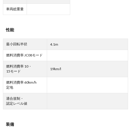
車両総重量
性能
最小回転半径
4.1m
燃料消費率 JC08モード
燃料消費率 10・
19km/l
15モード
燃料消費率 60km/h
定地
適合規制・
認定レベル値
装備