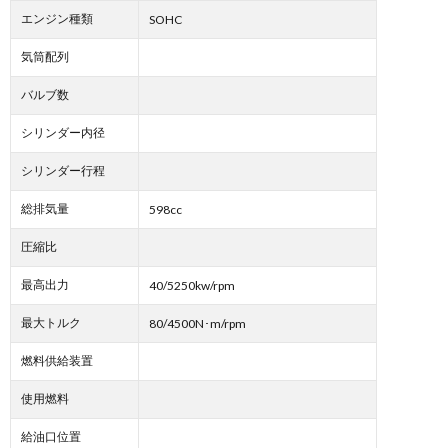
エンジン種類
SOHC
気筒配列
バルブ数
シリンダー内径
シリンダー行程
総排気量
598cc
圧縮比
最高出力
40/5250kw/rpm
最大トルク
80/4500N･m/rpm
燃料供給装置
使用燃料
給油口位置