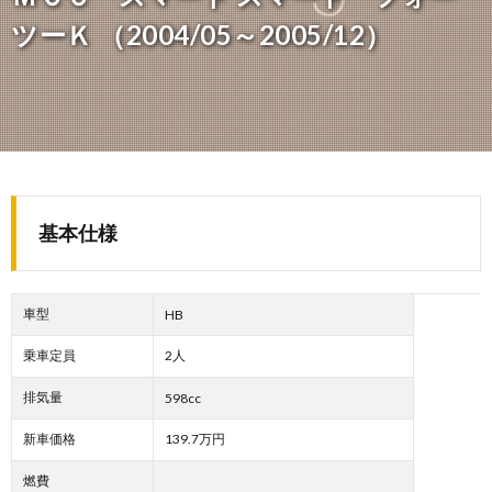
ツーＫ （2004/05～2005/12）
基本仕様
車型
HB
乗車定員
2人
排気量
598cc
新車価格
139.7万円
燃費