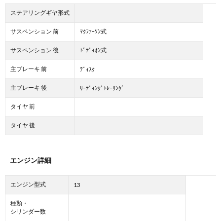
ステアリングギヤ形式
サスペンション 前
ﾏｸﾌｧｰｿﾝ式
サスペンション 後
ﾄﾞﾃﾞｨｵﾝ式
主ブレーキ 前
ﾃﾞｨｽｸ
主ブレーキ 後
ﾘｰﾃﾞｨﾝｸﾞﾄﾚｰﾘﾝｸﾞ
タイヤ 前
タイヤ 後
エンジン詳細
エンジン型式
13
種類・
シリンダー数