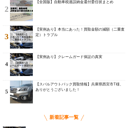
【全国版】自動車税過誤納金還付委任状まとめ
2
【実例あり】本当にあった！買取金額の減額（二重査
3
定）トラブル
【実例あり】クレームガード保証の真実
4
【スバルアウトバック買取情報】兵庫県西宮市T様、
ありがとうございました！
5
新着記事一覧