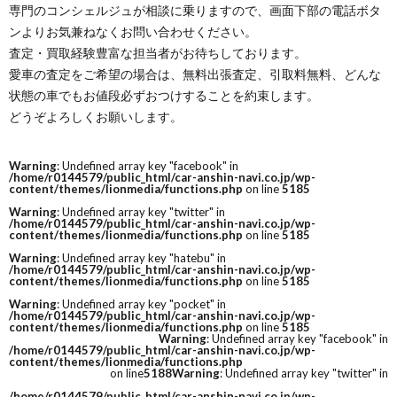
専門のコンシェルジュが相談に乗りますので、画面下部の電話ボタ
ンよりお気兼ねなくお問い合わせください。
査定・買取経験豊富な担当者がお待ちしております。
愛車の査定をご希望の場合は、無料出張査定、引取料無料、どんな
状態の車でもお値段必ずおつけすることを約束します。
どうぞよろしくお願いします。
Warning
: Undefined array key "facebook" in
/home/r0144579/public_html/car-anshin-navi.co.jp/wp-
content/themes/lionmedia/functions.php
on line
5185
Warning
: Undefined array key "twitter" in
/home/r0144579/public_html/car-anshin-navi.co.jp/wp-
content/themes/lionmedia/functions.php
on line
5185
Warning
: Undefined array key "hatebu" in
/home/r0144579/public_html/car-anshin-navi.co.jp/wp-
content/themes/lionmedia/functions.php
on line
5185
Warning
: Undefined array key "pocket" in
/home/r0144579/public_html/car-anshin-navi.co.jp/wp-
content/themes/lionmedia/functions.php
on line
5185
Warning
: Undefined array key "facebook" in
/home/r0144579/public_html/car-anshin-navi.co.jp/wp-
content/themes/lionmedia/functions.php
on line
5188
Warning
: Undefined array key "twitter" in
/home/r0144579/public_html/car-anshin-navi.co.jp/wp-