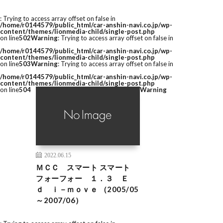
: Trying to access array offset on false in
/home/r0144579/public_html/car-anshin-navi.co.jp/wp-
content/themes/lionmedia-child/single-post.php
on line
502
Warning
: Trying to access array offset on false in
/home/r0144579/public_html/car-anshin-navi.co.jp/wp-
content/themes/lionmedia-child/single-post.php
on line
503
Warning
: Trying to access array offset on false in
/home/r0144579/public_html/car-anshin-navi.co.jp/wp-
content/themes/lionmedia-child/single-post.php
on line
504
Warning
2022.06.15
ＭＣＣ スマート スマート
フォーフォー １．３ Ｅ
ｄ ｉ－ｍｏｖｅ （2005/05
～2007/06）