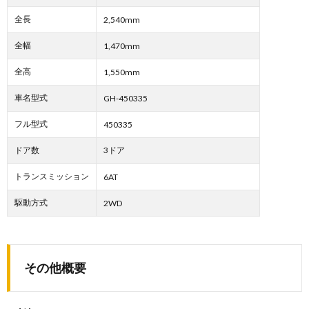
全長
2,540mm
全幅
1,470mm
全高
1,550mm
車名型式
GH-450335
フル型式
450335
ドア数
3ドア
トランスミッション
6AT
駆動方式
2WD
その他概要