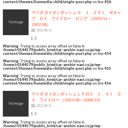
content/themes/lionmedia-child/single-post.php
on line
416
マツダ タイタンダッシュ Ｄ １．２５ｔ Ｗキャ
ブ ＤＸ ワイドロー ロング （2005/11～
2007/08）
2022.06.15
[…]
Warning
: Trying to access array offset on false in
/home/r0144579/public_html/car-anshin-navi.co.jp/wp-
content/themes/lionmedia-child/single-post.php
on line
414
Warning
: Trying to access array offset on false in
/home/r0144579/public_html/car-anshin-navi.co.jp/wp-
content/themes/lionmedia-child/single-post.php
on line
415
Warning
: Trying to access array offset on false in
/home/r0144579/public_html/car-anshin-navi.co.jp/wp-
content/themes/lionmedia-child/single-post.php
on line
416
マツダ タイタンダッシュ ＬＰガス １．５ｔ Ｄ
Ｘ ワイドロー （2007/08～2008/10）
2022.06.15
[…]
Warning
: Trying to access array offset on false in
/home/r0144579/public_html/car-anshin-navi.co.jp/wp-