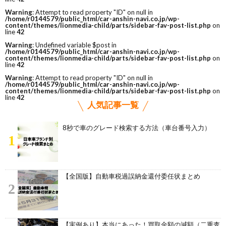
Warning
: Attempt to read property "ID" on null in
/home/r0144579/public_html/car-anshin-navi.co.jp/wp-
content/themes/lionmedia-child/parts/sidebar-fav-post-list.php
on
line
42
Warning
: Undefined variable $post in
/home/r0144579/public_html/car-anshin-navi.co.jp/wp-
content/themes/lionmedia-child/parts/sidebar-fav-post-list.php
on
line
42
Warning
: Attempt to read property "ID" on null in
/home/r0144579/public_html/car-anshin-navi.co.jp/wp-
content/themes/lionmedia-child/parts/sidebar-fav-post-list.php
on
line
42
人気記事一覧
8秒で車のグレード検索する方法（車台番号入力）
1
【全国版】自動車税過誤納金還付委任状まとめ
2
【実例あり】本当にあった！買取金額の減額（二重査