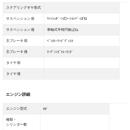
ステアリングギヤ形式
サスペンション 前
ｳｨｯｼｭﾎﾞｰﾝ式ﾄｰｼｮﾝﾊﾞｰばね
サスペンション 後
車軸式半楕円板ばね
主ブレーキ 前
ﾍﾞﾝﾁﾚｰﾃｯﾄﾞﾃﾞｨｽｸ
主ブレーキ 後
ﾘｰﾃﾞｨﾝｸﾞﾄﾚｰﾘﾝｸﾞ
タイヤ 前
タイヤ 後
エンジン詳細
エンジン型式
RF
種類・
シリンダー数