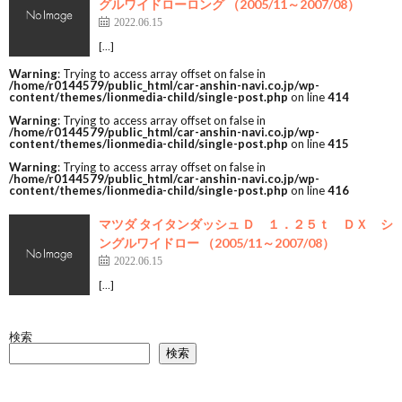
グルワイドローロング （2005/11～2007/08）
2022.06.15
[…]
Warning
: Trying to access array offset on false in
/home/r0144579/public_html/car-anshin-navi.co.jp/wp-
content/themes/lionmedia-child/single-post.php
on line
414
Warning
: Trying to access array offset on false in
/home/r0144579/public_html/car-anshin-navi.co.jp/wp-
content/themes/lionmedia-child/single-post.php
on line
415
Warning
: Trying to access array offset on false in
/home/r0144579/public_html/car-anshin-navi.co.jp/wp-
content/themes/lionmedia-child/single-post.php
on line
416
マツダ タイタンダッシュ Ｄ １．２５ｔ ＤＸ シ
ングルワイドロー （2005/11～2007/08）
2022.06.15
[…]
検索
検索