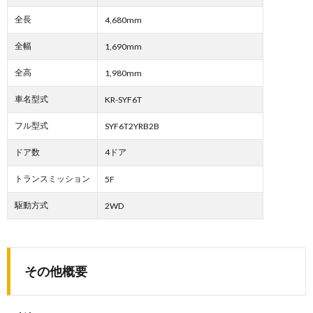
全長
4,680mm
全幅
1,690mm
全高
1,980mm
車名型式
KR-SYF6T
フル型式
SYF6T2YRB2B
ドア数
4ドア
トランスミッション
5F
駆動方式
2WD
その他概要