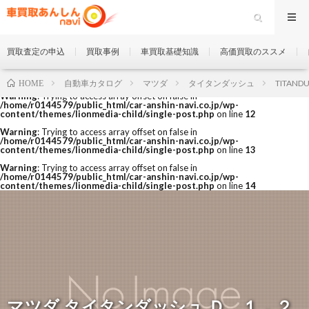
買取査定の申込
買取事例
車買取基礎知識
高価買取のススメ
自動車カタログ
マツダ
タイタンダッシュ
TITANDU
HOME
Warning
: Trying to access array offset on false in
/home/r0144579/public_html/car-anshin-navi.co.jp/wp-
content/themes/lionmedia-child/single-post.php
on line
12
Warning
: Trying to access array offset on false in
/home/r0144579/public_html/car-anshin-navi.co.jp/wp-
content/themes/lionmedia-child/single-post.php
on line
13
Warning
: Trying to access array offset on false in
/home/r0144579/public_html/car-anshin-navi.co.jp/wp-
content/themes/lionmedia-child/single-post.php
on line
14
マツダ タイタンダッシュ Ｄ １．２