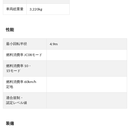
車両総重量
3,220kg
性能
最小回転半径
4.9m
燃料消費率 JC08モード
燃料消費率 10・
15モード
燃料消費率 60km/h
定地
適合規制・
認定レベル値
装備