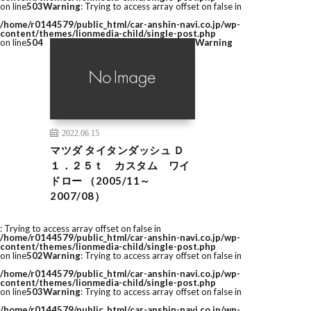
on line
503
Warning
: Trying to access array offset on false in
/home/r0144579/public_html/car-anshin-navi.co.jp/wp-
content/themes/lionmedia-child/single-post.php
on line
504
Warning
2022.06.15
マツダ タイタンダッシュ Ｄ
１．２５ｔ カスタム ワイ
ドロー （2005/11～
2007/08）
: Trying to access array offset on false in
/home/r0144579/public_html/car-anshin-navi.co.jp/wp-
content/themes/lionmedia-child/single-post.php
on line
502
Warning
: Trying to access array offset on false in
/home/r0144579/public_html/car-anshin-navi.co.jp/wp-
content/themes/lionmedia-child/single-post.php
on line
503
Warning
: Trying to access array offset on false in
/home/r0144579/public_html/car-anshin-navi.co.jp/wp-