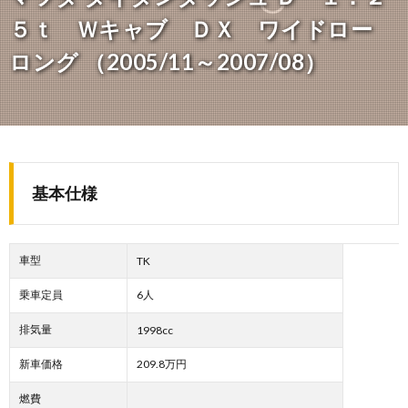
５ｔ Ｗキャブ ＤＸ ワイドロー
ロング （2005/11～2007/08）
基本仕様
車型
TK
乗車定員
6人
排気量
1998cc
新車価格
209.8万円
燃費