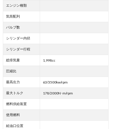
エンジン種類
気筒配列
バルブ数
シリンダー内径
シリンダー行程
総排気量
1,998cc
圧縮比
最高出力
63/3500kw/rpm
最大トルク
178/2000N･m/rpm
燃料供給装置
使用燃料
給油口位置