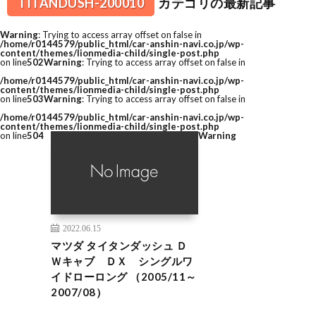
TITANDUSH-200010
カテゴリの最新記事
Warning
: Trying to access array offset on false in
/home/r0144579/public_html/car-anshin-navi.co.jp/wp-
content/themes/lionmedia-child/single-post.php
on line
502
Warning
: Trying to access array offset on false in
/home/r0144579/public_html/car-anshin-navi.co.jp/wp-
content/themes/lionmedia-child/single-post.php
on line
503
Warning
: Trying to access array offset on false in
/home/r0144579/public_html/car-anshin-navi.co.jp/wp-
content/themes/lionmedia-child/single-post.php
on line
504
Warning
2022.06.15
マツダ タイタンダッシュ Ｄ
Ｗキャブ ＤＸ シングルワ
イドローロング （2005/11～
2007/08）