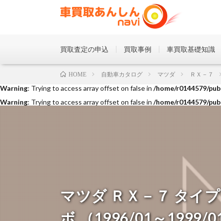
買取査定の申込
買取事例
車買取基礎知識
Warning
: Trying to access array offset on false in
/home/r0144579/publ
自動車カタログ
マツダ
ＲＸ－７
HOME
Warning
: Trying to access array offset on false in
/home/r0144579/publ
Warning
: Trying to access array offset on false in
/home/r0144579/publ
マツダ ＲＸ－７ タイ
ボ （1996/01～1999/