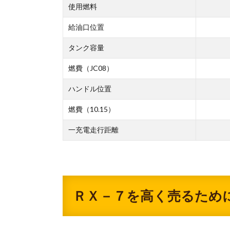
使用燃料
給油口位置
タンク容量
燃費（JC08）
ハンドル位置
燃費（10.15）
一充電走行距離
ＲＸ－７を高く売るため