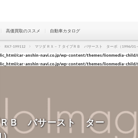
高価買取のススメ
自動車カタログ
ic_html/car-anshin-navi.co.jp/wp-content/themes/lionmedia-child/
RX7-199112
マツダ ＲＸ－７ タイプＲＢ バサースト ターボ （1996/01～1
ic_html/car-anshin-navi.co.jp/wp-content/themes/lionmedia-child/
ic_html/car-anshin-navi.co.jp/wp-content/themes/lionmedia-child/
プＲＢ バサースト ター
01）