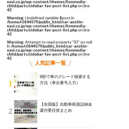
navi.co.jp/wp-content/themes/lionmedia-
child/parts/sidebar-fav-post-list.php
on line
42
Warning
: Undefined variable $post in
/home/r0144579/public_html/car-anshin-
navi.co.jp/wp-content/themes/lionmedia-
child/parts/sidebar-fav-post-list.php
on line
42
Warning
: Attempt to read property "ID" on null
in
/home/r0144579/public_html/car-anshin-
navi.co.jp/wp-content/themes/lionmedia-
child/parts/sidebar-fav-post-list.php
on line
42
人気記事一覧
8秒で車のグレード検索する
1
方法（車台番号入力）
【全国版】自動車税過誤納金
2
還付委任状まとめ