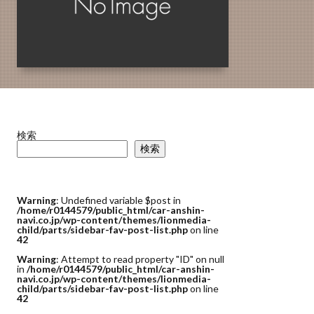
検索
検索
Warning
: Undefined variable $post in
/home/r0144579/public_html/car-anshin-
navi.co.jp/wp-content/themes/lionmedia-
child/parts/sidebar-fav-post-list.php
on line
42
Warning
: Attempt to read property "ID" on null
in
/home/r0144579/public_html/car-anshin-
navi.co.jp/wp-content/themes/lionmedia-
child/parts/sidebar-fav-post-list.php
on line
42