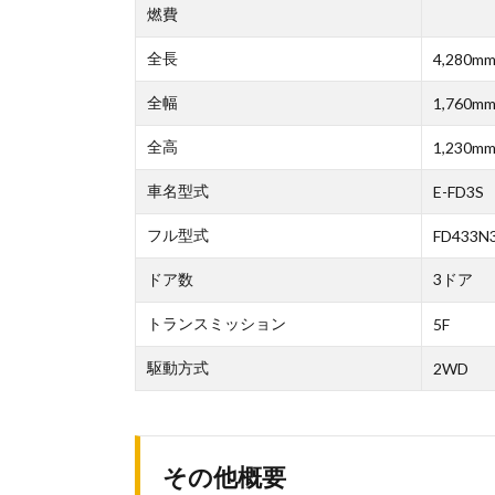
燃費
全長
4,280m
全幅
1,760m
全高
1,230m
車名型式
E-FD3S
フル型式
FD433N3
ドア数
3ドア
トランスミッション
5F
駆動方式
2WD
その他概要