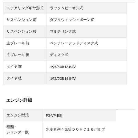
ステアリングギヤ形式
ラック＆ピニオン式
サスペンション 前
ダブルウィッシュボーン式
サスペンション 後
マルチリンク式
主ブレーキ 前
ベンチレーテッドディスク式
主ブレーキ 後
ディスク式
タイヤ 前
195/50R16 84V
タイヤ 後
195/50R16 84V
エンジン詳細
エンジン型式
P5-VP[RS]
種類・
水冷直列４気筒ＤＯＨＣ１６バルブ
シリンダー数