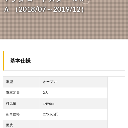
Ａ （2018/07～2019/12）
基本仕様
車型
オープン
乗車定員
2人
排気量
1496cc
新車価格
275.6万円
燃費