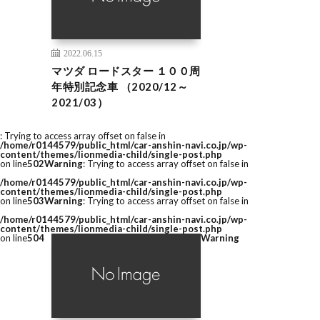
2022.06.15
マツダ ロードスター １００周
年特別記念車 （2020/12～
2021/03）
: Trying to access array offset on false in
/home/r0144579/public_html/car-anshin-navi.co.jp/wp-
content/themes/lionmedia-child/single-post.php
on line
502
Warning
: Trying to access array offset on false in
/home/r0144579/public_html/car-anshin-navi.co.jp/wp-
content/themes/lionmedia-child/single-post.php
on line
503
Warning
: Trying to access array offset on false in
/home/r0144579/public_html/car-anshin-navi.co.jp/wp-
content/themes/lionmedia-child/single-post.php
on line
504
Warning