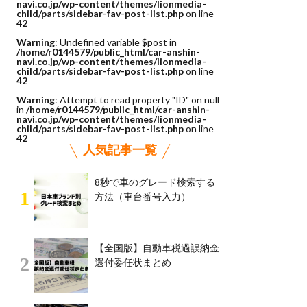
navi.co.jp/wp-content/themes/lionmedia-
child/parts/sidebar-fav-post-list.php
on line
42
Warning
: Undefined variable $post in
/home/r0144579/public_html/car-anshin-
navi.co.jp/wp-content/themes/lionmedia-
child/parts/sidebar-fav-post-list.php
on line
42
Warning
: Attempt to read property "ID" on null
in
/home/r0144579/public_html/car-anshin-
navi.co.jp/wp-content/themes/lionmedia-
child/parts/sidebar-fav-post-list.php
on line
42
人気記事一覧
8秒で車のグレード検索する
1
方法（車台番号入力）
【全国版】自動車税過誤納金
2
還付委任状まとめ