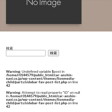
検索
検索
Warning
: Undefined variable $post in
/home/r0144579/public_html/car-anshin-
navi.co.jp/wp-content/themes/lionmedia-
child/parts/sidebar-fav-post-list.php
on line
42
Warning
: Attempt to read property "ID" on null
in
/home/r0144579/public_html/car-anshin-
navi.co.jp/wp-content/themes/lionmedia-
child/parts/sidebar-fav-post-list.php
on line
42