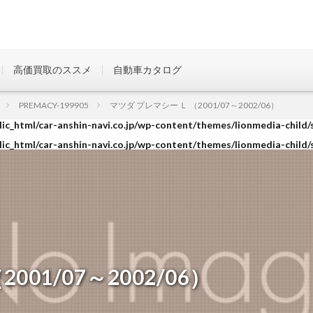
高価買取のススメ
自動車カタログ
ic_html/car-anshin-navi.co.jp/wp-content/themes/lionmedia-child/
PREMACY-199905
マツダ プレマシー Ｌ （2001/07～2002/06）
ic_html/car-anshin-navi.co.jp/wp-content/themes/lionmedia-child/
ic_html/car-anshin-navi.co.jp/wp-content/themes/lionmedia-child/
01/07～2002/06）