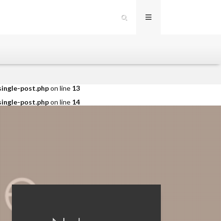
single-post.php
on line
12
single-post.php
on line
13
single-post.php
on line
14