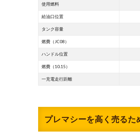
使用燃料
給油口位置
タンク容量
燃費（JC08）
ハンドル位置
燃費（10.15）
一充電走行距離
プレマシーを高く売るた