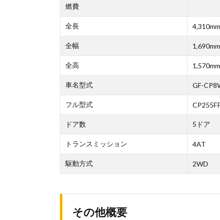
燃費
全長
4,310m
全幅
1,690m
全高
1,570m
車名型式
GF-CP8
フル型式
CP255F
ドア数
5ドア
トランスミッション
4AT
駆動方式
2WD
その他概要