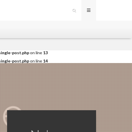
single-post.php
on line
12
single-post.php
on line
13
single-post.php
on line
14