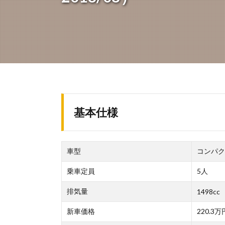
基本仕様
車型
コンパク
乗車定員
5人
排気量
1498cc
新車価格
220.3万