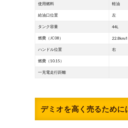
使用燃料
軽油
給油口位置
左
タンク容量
44L
燃費（JC08）
22.8km/l
ハンドル位置
右
燃費（10.15）
一充電走行距離
デミオを高く売るために