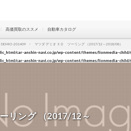
高価買取のススメ
自動車カタログ
ic_html/car-anshin-navi.co.jp/wp-content/themes/lionmedia-child/
DEMIO-201409
マツダ デミオ ＸＤ ツーリング （2017/12～2018/08）
ic_html/car-anshin-navi.co.jp/wp-content/themes/lionmedia-child/
ic_html/car-anshin-navi.co.jp/wp-content/themes/lionmedia-child/
リング （2017/12～