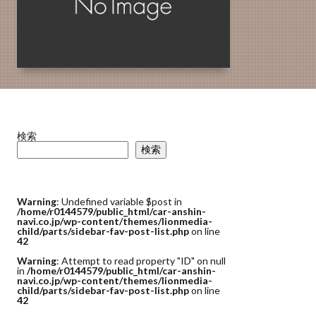
検索
検索
Warning
: Undefined variable $post in
/home/r0144579/public_html/car-anshin-
navi.co.jp/wp-content/themes/lionmedia-
child/parts/sidebar-fav-post-list.php
on line
42
Warning
: Attempt to read property "ID" on null
in
/home/r0144579/public_html/car-anshin-
navi.co.jp/wp-content/themes/lionmedia-
child/parts/sidebar-fav-post-list.php
on line
42