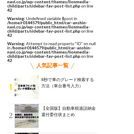
navi.co.jp/wp-content/themes/lionmedia-
child/parts/sidebar-fav-post-list.php
on line
42
Warning
: Undefined variable $post in
/home/r0144579/public_html/car-anshin-
navi.co.jp/wp-content/themes/lionmedia-
child/parts/sidebar-fav-post-list.php
on line
42
Warning
: Attempt to read property "ID" on null
in
/home/r0144579/public_html/car-anshin-
navi.co.jp/wp-content/themes/lionmedia-
child/parts/sidebar-fav-post-list.php
on line
42
人気記事一覧
8秒で車のグレード検索する
1
方法（車台番号入力）
【全国版】自動車税過誤納金
2
還付委任状まとめ