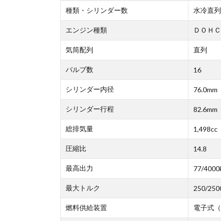
種類・シリンダー数
水冷直列
エンジン種類
ＤＯＨＣ
気筒配列
直列
バルブ数
16
シリンダー内径
76.0mm
シリンダー行程
82.6mm
総排気量
1,498cc
圧縮比
14.8
最高出力
77/4000
最大トルク
250/250
燃料供給装置
電子式（