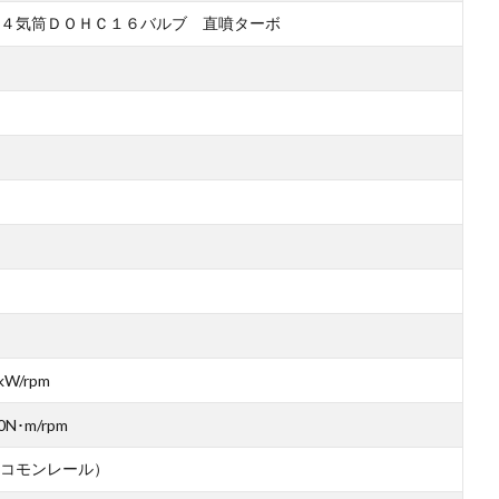
４気筒ＤＯＨＣ１６バルブ 直噴ターボ
kW/rpm
0N･m/rpm
コモンレール）