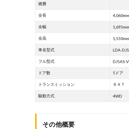
燃費
全長
4,060m
全幅
1,695m
全高
1,550m
車名型式
LDA-DJ
フル型式
DJ5AS-V
ドア数
5ドア
トランスミッション
６ＡＴ
駆動方式
4WD
その他概要