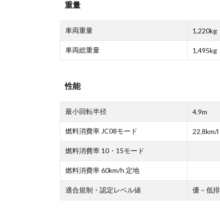
重量
車両重量
1,220kg
車両総重量
1,495kg
性能
最小回転半径
4.9m
燃料消費率 JC08モード
22.8km/l
燃料消費率 10・15モード
燃料消費率 60km/h 定地
適合規制・認定レベル値
優－低排