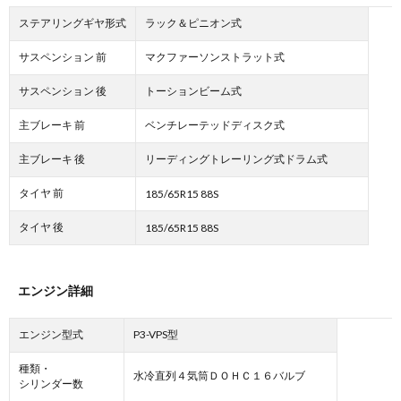
ステアリングギヤ形式
ラック＆ピニオン式
サスペンション 前
マクファーソンストラット式
サスペンション 後
トーションビーム式
主ブレーキ 前
ベンチレーテッドディスク式
主ブレーキ 後
リーディングトレーリング式ドラム式
タイヤ 前
185/65R15 88S
タイヤ 後
185/65R15 88S
エンジン詳細
エンジン型式
P3-VPS型
種類・
水冷直列４気筒ＤＯＨＣ１６バルブ
シリンダー数