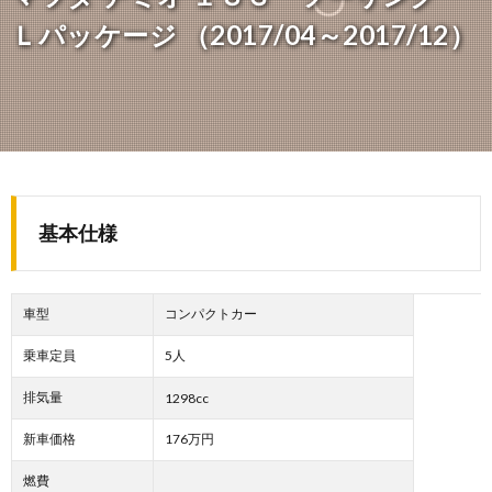
Ｌパッケージ （2017/04～2017/12）
基本仕様
車型
コンパクトカー
乗車定員
5人
排気量
1298cc
新車価格
176万円
燃費