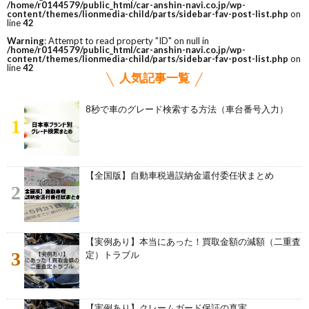
/home/r0144579/public_html/car-anshin-navi.co.jp/wp-
content/themes/lionmedia-child/parts/sidebar-fav-post-list.php
on
line
42
Warning
: Attempt to read property "ID" on null in
/home/r0144579/public_html/car-anshin-navi.co.jp/wp-
content/themes/lionmedia-child/parts/sidebar-fav-post-list.php
on
line
42
人気記事一覧
8秒で車のグレード検索する方法（車台番号入力）
1
【全国版】自動車税過誤納金還付委任状まとめ
2
【実例あり】本当にあった！買取金額の減額（二重査
3
定）トラブル
【実例あり】クレームガード保証の真実