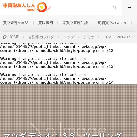
買取査定の申込
買取事例
車買取基礎知識
高価買取のススメ
自動車カタログ
マツダ
デミオ
DEMIO-201409
HOME
Warning
: Trying to access array offset on false in
/home/r0144579/public_html/car-anshin-navi.co.jp/wp-
content/themes/lionmedia-child/single-post.php
on line
12
Warning
: Trying to access array offset on false in
/home/r0144579/public_html/car-anshin-navi.co.jp/wp-
content/themes/lionmedia-child/single-post.php
on line
13
Warning
: Trying to access array offset on false in
/home/r0144579/public_html/car-anshin-navi.co.jp/wp-
content/themes/lionmedia-child/single-post.php
on line
14
マツダ デミオ １３Ｓ ツーリング