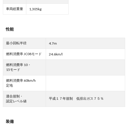
車両総重量
1,305kg
性能
最小回転半径
4.7m
燃料消費率 JC08モード
24.6km/l
燃料消費率 10・
15モード
燃料消費率 60km/h
定地
適合規制・
平成１７年規制 低排出ガス７５％
認定レベル値
装備