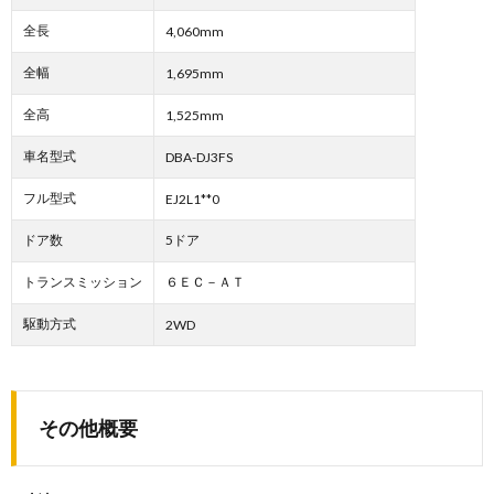
全長
4,060mm
全幅
1,695mm
全高
1,525mm
車名型式
DBA-DJ3FS
フル型式
EJ2L1**0
ドア数
5ドア
トランスミッション
６ＥＣ－ＡＴ
駆動方式
2WD
その他概要