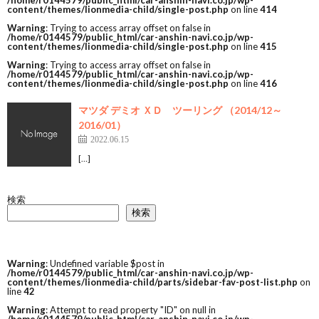
/home/r0144579/public_html/car-anshin-navi.co.jp/wp-
content/themes/lionmedia-child/single-post.php
on line
414
Warning
: Trying to access array offset on false in
/home/r0144579/public_html/car-anshin-navi.co.jp/wp-
content/themes/lionmedia-child/single-post.php
on line
415
Warning
: Trying to access array offset on false in
/home/r0144579/public_html/car-anshin-navi.co.jp/wp-
content/themes/lionmedia-child/single-post.php
on line
416
マツダ デミオ ＸＤ ツーリング （2014/12～
2016/01）
2022.06.15
[…]
検索
検索
Warning
: Undefined variable $post in
/home/r0144579/public_html/car-anshin-navi.co.jp/wp-
content/themes/lionmedia-child/parts/sidebar-fav-post-list.php
on
line
42
Warning
: Attempt to read property "ID" on null in