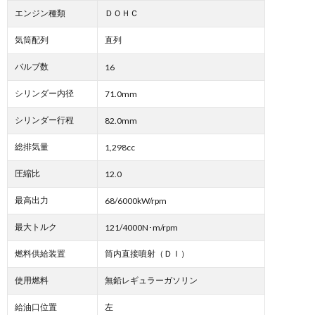
エンジン種類
ＤＯＨＣ
気筒配列
直列
バルブ数
16
シリンダー内径
71.0mm
シリンダー行程
82.0mm
総排気量
1,298cc
圧縮比
12.0
最高出力
68/6000kW/rpm
最大トルク
121/4000N･m/rpm
燃料供給装置
筒内直接噴射（ＤＩ）
使用燃料
無鉛レギュラーガソリン
給油口位置
左