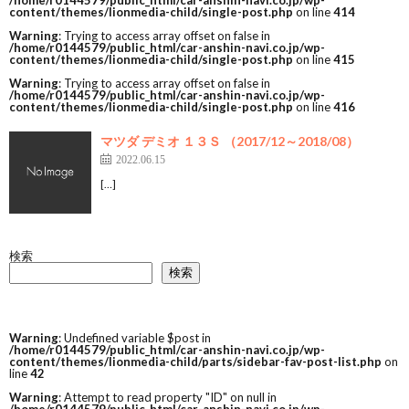
/home/r0144579/public_html/car-anshin-navi.co.jp/wp-
content/themes/lionmedia-child/single-post.php
on line
414
Warning
: Trying to access array offset on false in
/home/r0144579/public_html/car-anshin-navi.co.jp/wp-
content/themes/lionmedia-child/single-post.php
on line
415
Warning
: Trying to access array offset on false in
/home/r0144579/public_html/car-anshin-navi.co.jp/wp-
content/themes/lionmedia-child/single-post.php
on line
416
マツダ デミオ １３Ｓ （2017/12～2018/08）
2022.06.15
[…]
検索
検索
Warning
: Undefined variable $post in
/home/r0144579/public_html/car-anshin-navi.co.jp/wp-
content/themes/lionmedia-child/parts/sidebar-fav-post-list.php
on
line
42
Warning
: Attempt to read property "ID" on null in