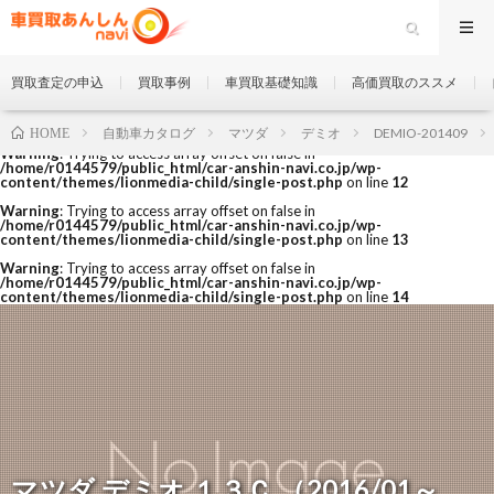
買取査定の申込
買取事例
車買取基礎知識
高価買取のススメ
自動車カタログ
マツダ
デミオ
DEMIO-201409
HOME
Warning
: Trying to access array offset on false in
/home/r0144579/public_html/car-anshin-navi.co.jp/wp-
content/themes/lionmedia-child/single-post.php
on line
12
Warning
: Trying to access array offset on false in
/home/r0144579/public_html/car-anshin-navi.co.jp/wp-
content/themes/lionmedia-child/single-post.php
on line
13
Warning
: Trying to access array offset on false in
/home/r0144579/public_html/car-anshin-navi.co.jp/wp-
content/themes/lionmedia-child/single-post.php
on line
14
マツダ デミオ １３Ｃ （2016/01～