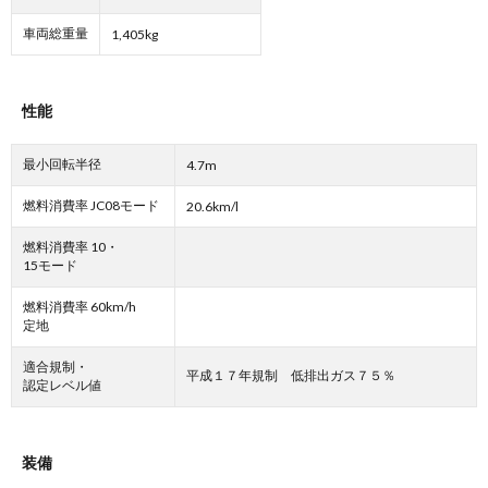
車両総重量
1,405kg
性能
最小回転半径
4.7m
燃料消費率 JC08モード
20.6km/l
燃料消費率 10・
15モード
燃料消費率 60km/h
定地
適合規制・
平成１７年規制 低排出ガス７５％
認定レベル値
装備