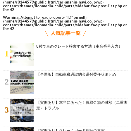
/home/r0144579/public_html/car-anshin-navi.co.jp/wp-
content/themes/lionmedia-child/parts/sidebar-fav-post-list.php
on
line
42
Warning
: Attempt to read property "ID" on null in
/home/r0144579/public_html/car-anshin-navi.co.jp/wp-
content/themes/lionmedia-child/parts/sidebar-fav-post-list.php
on
line
42
人気記事一覧
8秒で車のグレード検索する方法（車台番号入力）
1
【全国版】自動車税過誤納金還付委任状まとめ
2
【実例あり】本当にあった！買取金額の減額（二重査
3
定）トラブル
【実例あり】クレームガード保証の真実