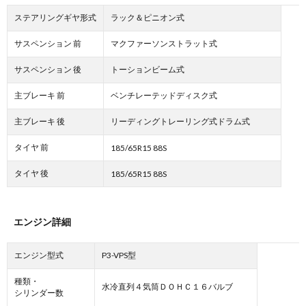
ステアリングギヤ形式
ラック＆ピニオン式
サスペンション 前
マクファーソンストラット式
サスペンション 後
トーションビーム式
主ブレーキ 前
ベンチレーテッドディスク式
主ブレーキ 後
リーディングトレーリング式ドラム式
タイヤ 前
185/65R15 88S
タイヤ 後
185/65R15 88S
エンジン詳細
エンジン型式
P3-VPS型
種類・
水冷直列４気筒ＤＯＨＣ１６バルブ
シリンダー数