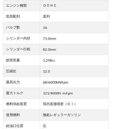
エンジン種類
ＤＯＨＣ
気筒配列
直列
バルブ数
16
シリンダー内径
71.0mm
シリンダー行程
82.0mm
総排気量
1,298cc
圧縮比
12.0
最高出力
68/6000kW/rpm
最大トルク
121/4000N･m/rpm
燃料供給装置
筒内直接噴射（ＤＩ）
使用燃料
無鉛レギュラーガソリン
給油口位置
左