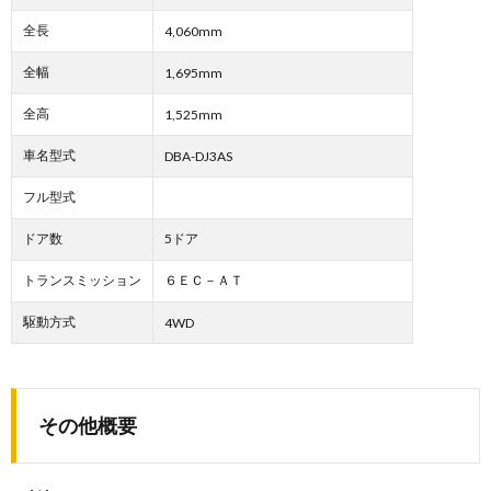
全長
4,060mm
全幅
1,695mm
全高
1,525mm
車名型式
DBA-DJ3AS
フル型式
ドア数
5ドア
トランスミッション
６ＥＣ－ＡＴ
駆動方式
4WD
その他概要