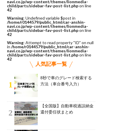
navi.co.jp/wp-content/themes/lionmedia-
child/parts/sidebar-fav-post-list.php
on line
42
Warning
: Undefined variable $post in
/home/r0144579/public_html/car-anshin-
navi.co.jp/wp-content/themes/lionmedia-
child/parts/sidebar-fav-post-list.php
on line
42
Warning
: Attempt to read property "ID" on null
in
/home/r0144579/public_html/car-anshin-
navi.co.jp/wp-content/themes/lionmedia-
child/parts/sidebar-fav-post-list.php
on line
42
人気記事一覧
8秒で車のグレード検索する
1
方法（車台番号入力）
【全国版】自動車税過誤納金
2
還付委任状まとめ