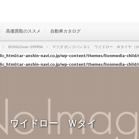
高価買取のススメ
自動車カタログ
ic_html/car-anshin-navi.co.jp/wp-content/themes/lionmedia-child/
BONGOvan-199906
マツダ ボンゴバン ＧＬ ワイドロー Ｗタイヤ （201
ic_html/car-anshin-navi.co.jp/wp-content/themes/lionmedia-child/
ic_html/car-anshin-navi.co.jp/wp-content/themes/lionmedia-child/
Ｌ ワイドロー Ｗタイ