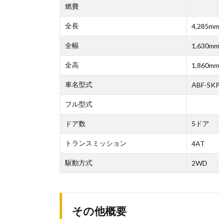
燃費
全長
4,285m
全幅
1,630m
全高
1,860m
車名型式
ABF-SK
フル型式
ドア数
5ドア
トランスミッション
4AT
駆動方式
2WD
その他概要