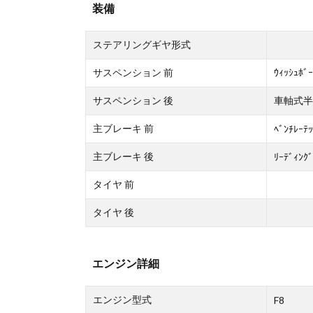
装備
ステアリングギヤ形式
サスペンション 前
ｳｨｯｼｭﾎ
サスペンション 後
車軸式半
主ブレーキ 前
ﾍﾞﾝﾁﾚｰﾃｯ
主ブレーキ 後
ﾘｰﾃﾞｨﾝｸﾞ
タイヤ 前
タイヤ 後
エンジン詳細
エンジン型式
F8