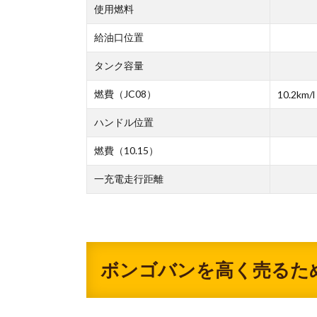
使用燃料
給油口位置
タンク容量
燃費（JC08）
10.2km/l
ハンドル位置
燃費（10.15）
一充電走行距離
ボンゴバンを高く売るた