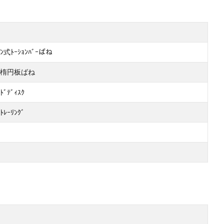
ﾞｰﾝ式ﾄｰｼｮﾝﾊﾞｰばね
楕円板ばね
ﾄﾞﾃﾞｨｽｸ
ﾄﾚｰﾘﾝｸﾞ