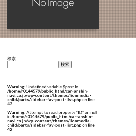
検索
検索
Warning
: Undefined variable $post in
/home/r0144579/public_html/car-anshin-
navi.co.jp/wp-content/themes/lionmedia-
child/parts/sidebar-fav-post-list.php
on line
42
Warning
: Attempt to read property "ID" on null
in
/home/r0144579/public_html/car-anshin-
navi.co.jp/wp-content/themes/lionmedia-
child/parts/sidebar-fav-post-list.php
on line
42