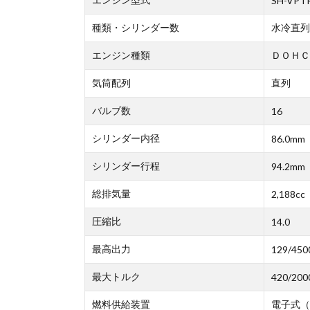
SH-VPT
種類・シリンダー数
水冷直列
エンジン種類
ＤＯＨＣ
気筒配列
直列
バルブ数
16
シリンダー内径
86.0mm
シリンダー行程
94.2mm
総排気量
2,188cc
圧縮比
14.0
最高出力
129/450
最大トルク
420/200
燃料供給装置
電子式（