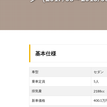
基本仕様
車型
セダン
乗車定員
5人
排気量
2188cc
新車価格
400.1万