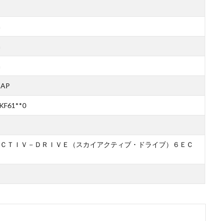
m
m
m
2AP
KF61**0
ＣＴＩＶ－ＤＲＩＶＥ（スカイアクティブ・ドライブ）６ＥＣ