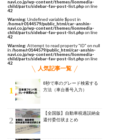
navi.co.jp/wp-content/themes/lionmedia-
child/parts/sidebar-fav-post-list.php
on line
42
Warning
: Undefined variable $post in
/home/r0144579/public_html/car-anshin-
navi.co.jp/wp-content/themes/lionmedia-
child/parts/sidebar-fav-post-list.php
on line
42
Warning
: Attempt to read property "ID" on null
in
/home/r0144579/public_html/car-anshin-
navi.co.jp/wp-content/themes/lionmedia-
child/parts/sidebar-fav-post-list.php
on line
42
人気記事一覧
8秒で車のグレード検索する
1
方法（車台番号入力）
【全国版】自動車税過誤納金
2
還付委任状まとめ