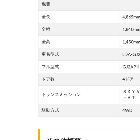
燃費
全長
4,865m
全幅
1,840m
全高
1,450m
車名型式
LDA-GJ
フル型式
GJ2APK
ドア数
4ドア
ＳＫＹＡ
トランスミッション
－ＡＴ
駆動方式
4WD