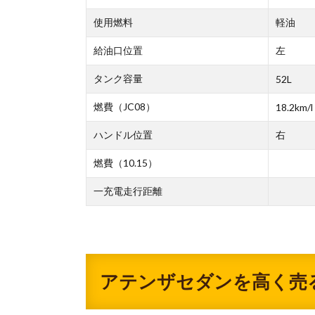
使用燃料
軽油
給油口位置
左
タンク容量
52L
燃費（JC08）
18.2km/l
ハンドル位置
右
燃費（10.15）
一充電走行距離
アテンザセダンを高く売