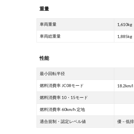
重量
車両重量
1,610kg
車両総重量
1,885kg
性能
最小回転半径
燃料消費率 JC08モード
18.2km/l
燃料消費率 10・15モード
燃料消費率 60km/h 定地
適合規制・認定レベル値
優－低排