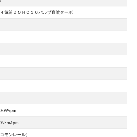
R
４気筒ＤＯＨＣ１６バルブ直噴ターボ
0kW/rpm
0N･m/rpm
コモンレール）