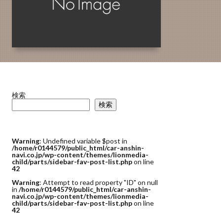
検索
検索
Warning
: Undefined variable $post in
/home/r0144579/public_html/car-anshin-
navi.co.jp/wp-content/themes/lionmedia-
child/parts/sidebar-fav-post-list.php
on line
42
Warning
: Attempt to read property "ID" on null
in
/home/r0144579/public_html/car-anshin-
navi.co.jp/wp-content/themes/lionmedia-
child/parts/sidebar-fav-post-list.php
on line
42