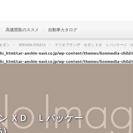
高価買取のススメ
自動車カタログ
ic_html/car-anshin-navi.co.jp/wp-content/themes/lionmedia-child/
セダン
ATENZA-201211
マツダ アテンザ セダン ＸＤ Ｌパッケージ （2017
ic_html/car-anshin-navi.co.jp/wp-content/themes/lionmedia-child/
ic_html/car-anshin-navi.co.jp/wp-content/themes/lionmedia-child/
ン ＸＤ Ｌパッケー
06）