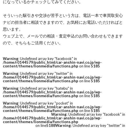
になっているかチェックしてみてください。
そういった駆引きや交渉が苦手という方は、電話一本で車買取安心
ナビの担当者に相談できますので、お気軽にお電話いただければと
思います。
ウェブ上で、メールでの相談・査定申込のお問い合わせもできます
ので、そちらもご活用ください。
Warning
: Undefined array key "facebook" in
/home/r0144579/public_html/car-anshin-navi.co.jp/wp-
content/themes/lionmedia/functions.php
on line
5185
Warning
: Undefined array key "twitter" in
/home/r0144579/public_html/car-anshin-navi.co.jp/wp-
content/themes/lionmedia/functions.php
on line
5185
Warning
: Undefined array key "hatebu" in
/home/r0144579/public_html/car-anshin-navi.co.jp/wp-
content/themes/lionmedia/functions.php
on line
5185
Warning
: Undefined array key "pocket" in
/home/r0144579/public_html/car-anshin-navi.co.jp/wp-
content/themes/lionmedia/functions.php
on line
5185
Warning
: Undefined array key "facebook" in
/home/r0144579/public_html/car-anshin-navi.co.jp/wp-
content/themes/lionmedia/functions.php
on line
5188
Warning
: Undefined array key "twitter" in