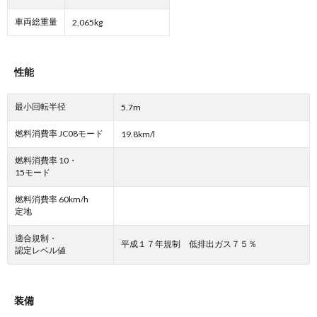
車両総重量
2,065kg
性能
最小回転半径
5.7m
燃料消費率 JC08モード
19.8km/l
燃料消費率 10・
15モード
燃料消費率 60km/h
定地
適合規制・
平成１７年規制 低排出ガス７５％
認定レベル値
装備