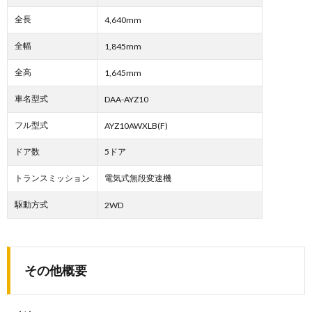
全長
4,640mm
全幅
1,845mm
全高
1,645mm
車名型式
DAA-AYZ10
フル型式
AYZ10AWXLB(F)
ドア数
5ドア
トランスミッション
電気式無段変速機
駆動方式
2WD
その他概要