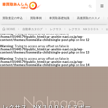
買取査定の申込
買取事例
車買取基礎知識
高価買取のススメ
自動車カタログ
レクサス
レクサス NX３００ｈ
L
HOME
Warning
: Trying to access array offset on false in
/home/r0144579/public_html/car-anshin-navi.co.jp/wp-
content/themes/lionmedia-child/single-post.php
on line
12
Warning
: Trying to access array offset on false in
/home/r0144579/public_html/car-anshin-navi.co.jp/wp-
content/themes/lionmedia-child/single-post.php
on line
13
Warning
: Trying to access array offset on false in
/home/r0144579/public_html/car-anshin-navi.co.jp/wp-
content/themes/lionmedia-child/single-post.php
on line
14
レクサス NX３００ｈ Ｆスポー