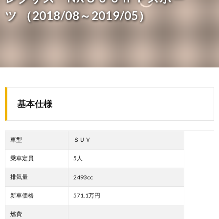
ツ （2018/08～2019/05）
基本仕様
車型
ＳＵＶ
乗車定員
5人
排気量
2493cc
新車価格
571.1万円
燃費