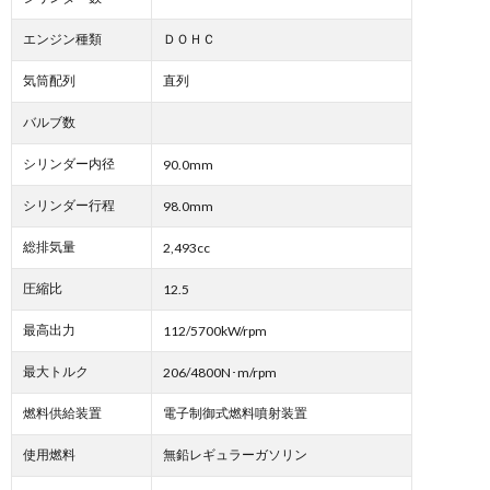
エンジン種類
ＤＯＨＣ
気筒配列
直列
バルブ数
シリンダー内径
90.0mm
シリンダー行程
98.0mm
総排気量
2,493cc
圧縮比
12.5
最高出力
112/5700kW/rpm
最大トルク
206/4800N･m/rpm
燃料供給装置
電子制御式燃料噴射装置
使用燃料
無鉛レギュラーガソリン