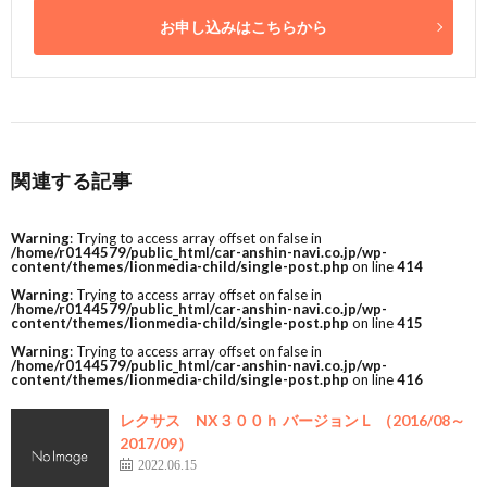
お申し込みはこちらから
関連する記事
Warning
: Trying to access array offset on false in
/home/r0144579/public_html/car-anshin-navi.co.jp/wp-
content/themes/lionmedia-child/single-post.php
on line
414
Warning
: Trying to access array offset on false in
/home/r0144579/public_html/car-anshin-navi.co.jp/wp-
content/themes/lionmedia-child/single-post.php
on line
415
Warning
: Trying to access array offset on false in
/home/r0144579/public_html/car-anshin-navi.co.jp/wp-
content/themes/lionmedia-child/single-post.php
on line
416
レクサス NX３００ｈ バージョンＬ （2016/08～
2017/09）
2022.06.15