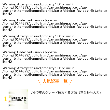
Warning
: Attempt to read property "ID" on null in
/home/r0144579/public_html/car-anshin-navi.co.jp/wp-
content/themes/lionmedia-child/parts/sidebar-fav-post-list.php
on
line
42
Warning
: Undefined variable $post in
/home/r0144579/public_html/car-anshin-navi.co.jp/wp-
content/themes/lionmedia-child/parts/sidebar-fav-post-list.php
on
line
42
Warning
: Attempt to read property "ID" on null in
/home/r0144579/public_html/car-anshin-navi.co.jp/wp-
content/themes/lionmedia-child/parts/sidebar-fav-post-list.php
on
line
42
Warning
: Undefined variable $post in
/home/r0144579/public_html/car-anshin-navi.co.jp/wp-
content/themes/lionmedia-child/parts/sidebar-fav-post-list.php
on
line
42
Warning
: Attempt to read property "ID" on null in
/home/r0144579/public_html/car-anshin-navi.co.jp/wp-
content/themes/lionmedia-child/parts/sidebar-fav-post-list.php
on
line
42
人気記事一覧
8秒で車のグレード検索する方法（車台番号入力）
1