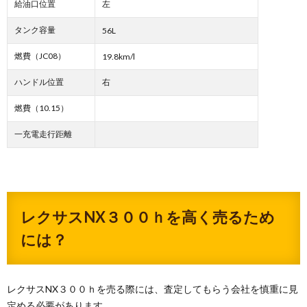
給油口位置
左
タンク容量
56L
燃費（JC08）
19.8km/l
ハンドル位置
右
燃費（10.15）
一充電走行距離
レクサスNX３００ｈを高く売るため
には？
レクサスNX３００ｈを売る際には、査定してもらう会社を慎重に見
定める必要があります。