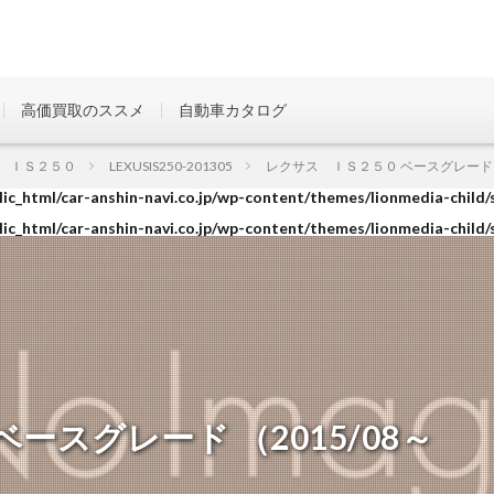
高価買取のススメ
自動車カタログ
ic_html/car-anshin-navi.co.jp/wp-content/themes/lionmedia-child/
 ＩＳ２５０
LEXUSIS250-201305
レクサス ＩＳ２５０ ベースグレード （20
ic_html/car-anshin-navi.co.jp/wp-content/themes/lionmedia-child/
ic_html/car-anshin-navi.co.jp/wp-content/themes/lionmedia-child/
ースグレード （2015/08～