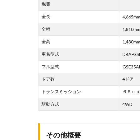
燃費
全長
4,665m
全幅
1,810m
全高
1,430m
車名型式
DBA-GS
フル型式
GSE35A
ドア数
4ドア
トランスミッション
６Ｓｕｐ
駆動方式
4WD
その他概要