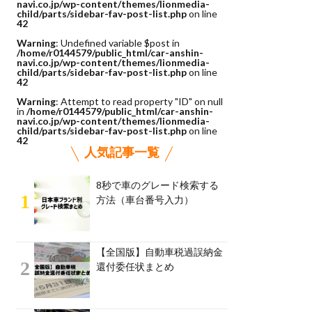
navi.co.jp/wp-content/themes/lionmedia-
child/parts/sidebar-fav-post-list.php
on line
42
Warning
: Undefined variable $post in
/home/r0144579/public_html/car-anshin-
navi.co.jp/wp-content/themes/lionmedia-
child/parts/sidebar-fav-post-list.php
on line
42
Warning
: Attempt to read property "ID" on null
in
/home/r0144579/public_html/car-anshin-
navi.co.jp/wp-content/themes/lionmedia-
child/parts/sidebar-fav-post-list.php
on line
42
人気記事一覧
8秒で車のグレード検索する
1
方法（車台番号入力）
【全国版】自動車税過誤納金
2
還付委任状まとめ