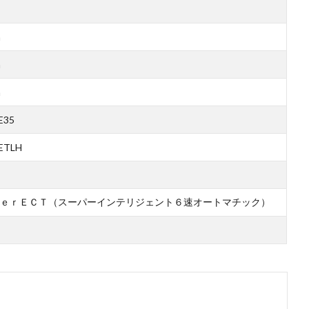
m
m
m
E35
ETLH
ｅｒＥＣＴ（スーパーインテリジェント６速オートマチック）