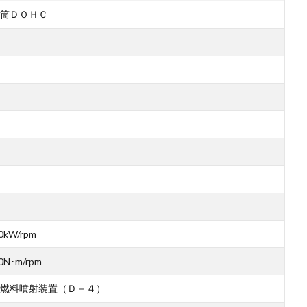
筒ＤＯＨＣ
0kW/rpm
0N･m/rpm
燃料噴射装置（Ｄ－４）