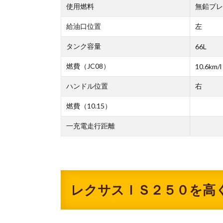
使用燃料
無鉛プレ
給油口位置
左
タンク容量
66L
燃費（JC08）
10.6km/l
ハンドル位置
右
燃費（10.15）
一充電走行距離
レクサスＩＳ２５０を高