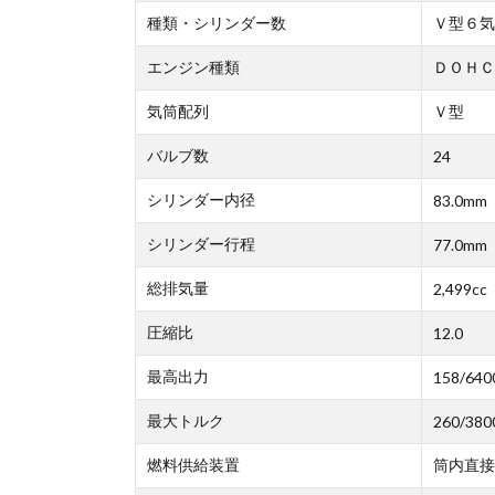
種類・シリンダー数
Ｖ型６気
エンジン種類
ＤＯＨＣ
気筒配列
Ｖ型
バルブ数
24
シリンダー内径
83.0mm
シリンダー行程
77.0mm
総排気量
2,499cc
圧縮比
12.0
最高出力
158/640
最大トルク
260/380
燃料供給装置
筒内直接