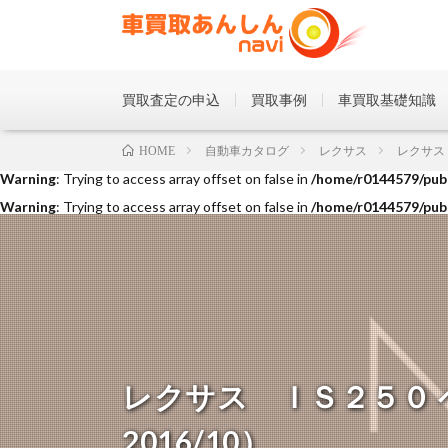
買取査定の申込
買取事例
車買取基礎知識
Warning
: Trying to access array offset on false in
/home/r0144579/publ
自動車カタログ
レクサス
レクサス
HOME
Warning
: Trying to access array offset on false in
/home/r0144579/publ
Warning
: Trying to access array offset on false in
/home/r0144579/publ
レクサス ＩＳ２５０ ベ
2016/10）