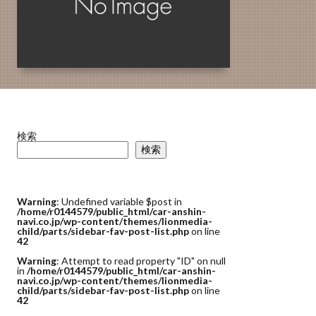
検索
検索
Warning
: Undefined variable $post in
/home/r0144579/public_html/car-anshin-
navi.co.jp/wp-content/themes/lionmedia-
child/parts/sidebar-fav-post-list.php
on line
42
Warning
: Attempt to read property "ID" on null
in
/home/r0144579/public_html/car-anshin-
navi.co.jp/wp-content/themes/lionmedia-
child/parts/sidebar-fav-post-list.php
on line
42