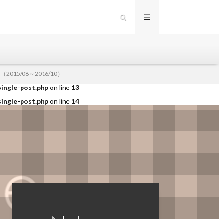
single-post.php
on line
12
15/08～2016/10）
single-post.php
on line
13
single-post.php
on line
14