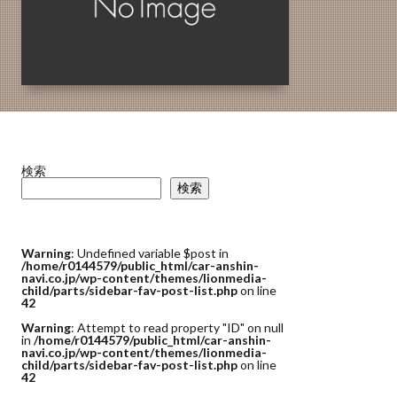
検索
検索
Warning
: Undefined variable $post in
/home/r0144579/public_html/car-anshin-
navi.co.jp/wp-content/themes/lionmedia-
child/parts/sidebar-fav-post-list.php
on line
42
Warning
: Attempt to read property "ID" on null
in
/home/r0144579/public_html/car-anshin-
navi.co.jp/wp-content/themes/lionmedia-
child/parts/sidebar-fav-post-list.php
on line
42