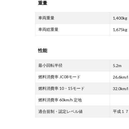
重量
車両重量
1,400kg
車両総重量
1,675kg
性能
最小回転半径
5.2m
燃料消費率 JC08モード
26.6km/l
燃料消費率 10・15モード
32.0km/l
燃料消費率 60km/h 定地
適合規制・認定レベル値
平成１７