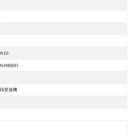
m
m
m
A10
AHXBB(F)
段変速機