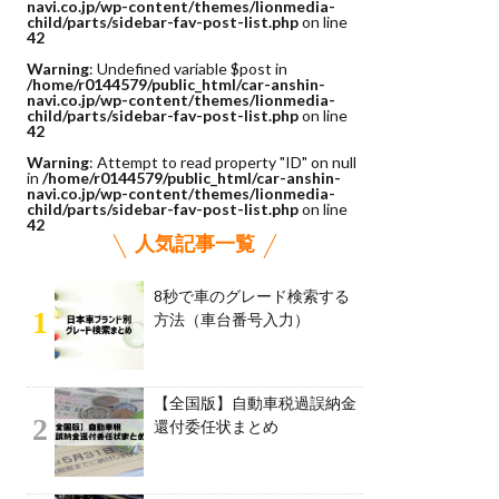
navi.co.jp/wp-content/themes/lionmedia-
child/parts/sidebar-fav-post-list.php
on line
42
Warning
: Undefined variable $post in
/home/r0144579/public_html/car-anshin-
navi.co.jp/wp-content/themes/lionmedia-
child/parts/sidebar-fav-post-list.php
on line
42
Warning
: Attempt to read property "ID" on null
in
/home/r0144579/public_html/car-anshin-
navi.co.jp/wp-content/themes/lionmedia-
child/parts/sidebar-fav-post-list.php
on line
42
人気記事一覧
8秒で車のグレード検索する
1
方法（車台番号入力）
【全国版】自動車税過誤納金
2
還付委任状まとめ