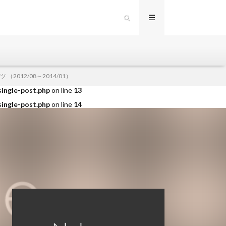
single-post.php
on line
12
2012/08～2014/01）
single-post.php
on line
13
single-post.php
on line
14