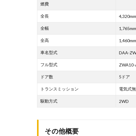
燃費
全長
4,320m
全幅
1,765m
全高
1,460m
車名型式
DAA-ZW
フル型式
ZWA10-
ドア数
5ドア
トランスミッション
電気式無
駆動方式
2WD
その他概要