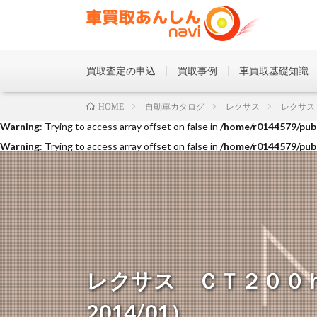
買取査定の申込
買取事例
車買取基礎知識
Warning
: Trying to access array offset on false in
/home/r0144579/publ
自動車カタログ
レクサス
レクサス
HOME
Warning
: Trying to access array offset on false in
/home/r0144579/publ
Warning
: Trying to access array offset on false in
/home/r0144579/publ
レクサス ＣＴ２００ｈ 
2014/01）