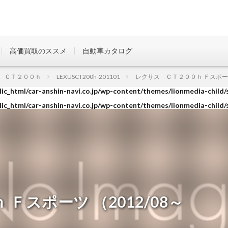
高価買取のススメ
自動車カタログ
ic_html/car-anshin-navi.co.jp/wp-content/themes/lionmedia-child/
 ＣＴ２００ｈ
LEXUSCT200h-201101
レクサス ＣＴ２００ｈ Ｆスポーツ （
ic_html/car-anshin-navi.co.jp/wp-content/themes/lionmedia-child/
ic_html/car-anshin-navi.co.jp/wp-content/themes/lionmedia-child/
Ｆスポーツ （2012/08～