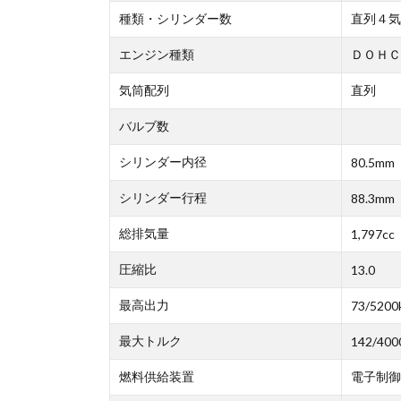
種類・シリンダー数
直列４気
エンジン種類
ＤＯＨＣ
気筒配列
直列
バルブ数
シリンダー内径
80.5mm
シリンダー行程
88.3mm
総排気量
1,797cc
圧縮比
13.0
最高出力
73/5200
最大トルク
142/400
燃料供給装置
電子制御