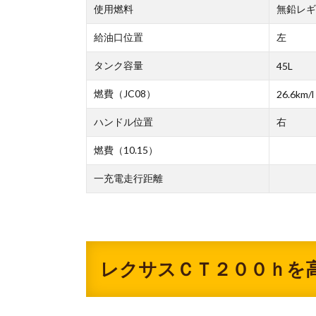
使用燃料
無鉛レギ
給油口位置
左
タンク容量
45L
燃費（JC08）
26.6km/l
ハンドル位置
右
燃費（10.15）
一充電走行距離
レクサスＣＴ２００ｈを