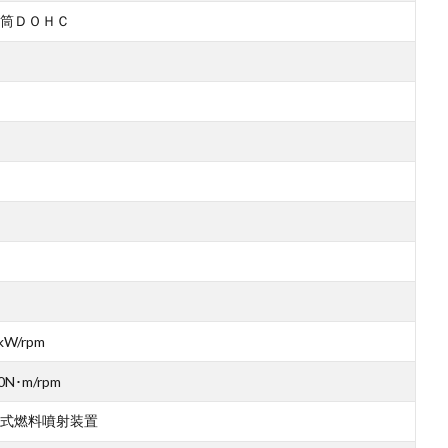
筒ＤＯＨＣ
kW/rpm
0N･m/rpm
式燃料噴射装置