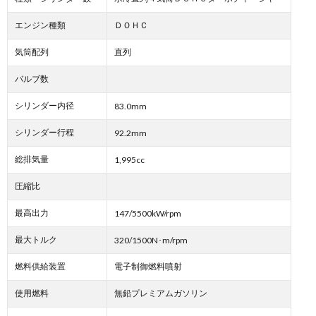
エンジン種類
ＤＯＨＣ
気筒配列
直列
バルブ数
シリンダー内径
83.0mm
シリンダー行程
92.2mm
総排気量
1,995cc
圧縮比
最高出力
147/5500kW/rpm
最大トルク
320/1500N･m/rpm
燃料供給装置
電子制御燃料噴射
使用燃料
無鉛プレミアムガソリン