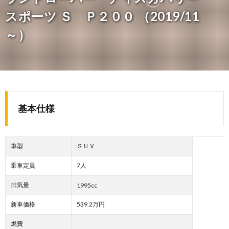
スポーツ Ｓ Ｐ２００ （2019/11
～）
基本仕様
車型
ＳＵＶ
乗車定員
7人
排気量
1995cc
新車価格
539.2万円
燃費