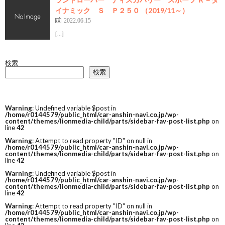
イナミック Ｓ Ｐ２５０ （2019/11～）
2022.06.15
[…]
検索
検索
Warning
: Undefined variable $post in
/home/r0144579/public_html/car-anshin-navi.co.jp/wp-
content/themes/lionmedia-child/parts/sidebar-fav-post-list.php
on
line
42
Warning
: Attempt to read property "ID" on null in
/home/r0144579/public_html/car-anshin-navi.co.jp/wp-
content/themes/lionmedia-child/parts/sidebar-fav-post-list.php
on
line
42
Warning
: Undefined variable $post in
/home/r0144579/public_html/car-anshin-navi.co.jp/wp-
content/themes/lionmedia-child/parts/sidebar-fav-post-list.php
on
line
42
Warning
: Attempt to read property "ID" on null in
/home/r0144579/public_html/car-anshin-navi.co.jp/wp-
content/themes/lionmedia-child/parts/sidebar-fav-post-list.php
on