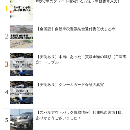
8秒で車のグレード検索する方法（車台番号入力）
1
【全国版】自動車税過誤納金還付委任状まとめ
2
【実例あり】本当にあった！買取金額の減額（二重査
3
定）トラブル
【実例あり】クレームガード保証の真実
4
【スバルアウトバック買取情報】兵庫県西宮市T様、
ありがとうございました！
5