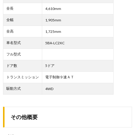
全長
4,610mm
全幅
1,905mm
全高
1,725mm
車名型式
5BA-LC2XC
フル型式
ドア数
5ドア
トランスミッション
電子制御９速ＡＴ
駆動方式
4WD
その他概要