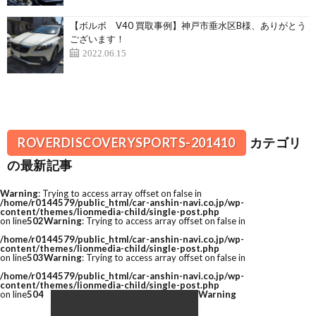
【ボルボ V40 買取事例】神戸市垂水区B様、ありがとう
ございます！
2022.06.15
ROVERDISCOVERYSPORTS-201410
カテゴリ
の最新記事
Warning
: Trying to access array offset on false in
/home/r0144579/public_html/car-anshin-navi.co.jp/wp-
content/themes/lionmedia-child/single-post.php
on line
502
Warning
: Trying to access array offset on false in
/home/r0144579/public_html/car-anshin-navi.co.jp/wp-
content/themes/lionmedia-child/single-post.php
on line
503
Warning
: Trying to access array offset on false in
/home/r0144579/public_html/car-anshin-navi.co.jp/wp-
content/themes/lionmedia-child/single-post.php
on line
504
Warning