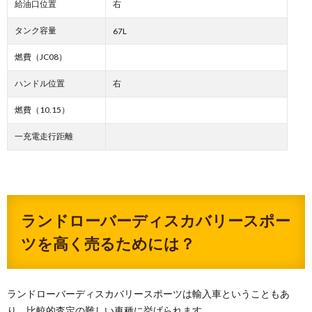
給油口位置
右
タンク容量
67L
燃費（JC08）
ハンドル位置
右
燃費（10.15）
一充電走行距離
ランドローバーディスカバリースポー
ツを高く売るためには？
ランドローバーディスカバリースポーツは輸入車ということもあ
り、比較的査定の難しい車種に挙げられます。