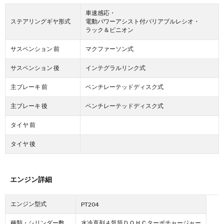
車速感応・
ステアリングギヤ形式
電動パワーアシスト付バリアブルレシオ・
ラック＆ピニオン
サスペンション 前
マクファーソン式
サスペンション 後
インテグラルリンク式
主ブレーキ 前
ベンチレーテッドディスク式
主ブレーキ 後
ベンチレーテッドディスク式
タイヤ 前
タイヤ 後
エンジン詳細
エンジン型式
PT204
種類・シリンダー数
水冷直列４気筒ＤＯＨＣターボチャージャー