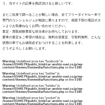
う、当サイトの記事を熟読頂けると嬉しいです。
またご自身で調べることが難しい場合、全てフリーダイヤル一本で
専門のコンシェルジュが相談に乗りますので、画面下部の電話ボタ
ンよりお気兼ねなくお問い合わせください。
査定・買取経験豊富な担当者がお待ちしております。
愛車の査定をご希望の場合は、無料出張査定、引取料無料、どんな
状態の車でもお値段必ずおつけすることを約束します。
どうぞよろしくお願いします。
Warning
: Undefined array key "facebook" in
/home/r0144579/public_html/car-anshin-navi.co.jp/wp-
content/themes/lionmedia/functions.php
on line
5185
Warning
: Undefined array key "twitter" in
/home/r0144579/public_html/car-anshin-navi.co.jp/wp-
content/themes/lionmedia/functions.php
on line
5185
Warning
: Undefined array key "hatebu" in
/home/r0144579/public_html/car-anshin-navi.co.jp/wp-
content/themes/lionmedia/functions.php
on line
5185
Warning
: Undefined array key "pocket" in
/home/r0144579/public_html/car-anshin-navi.co.jp/wp-
content/themes/lionmedia/functions.php
on line
5185