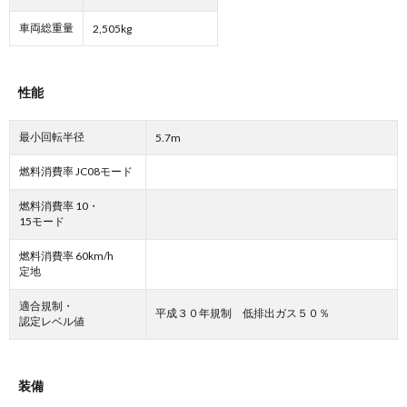
車両総重量
2,505kg
性能
最小回転半径
5.7m
燃料消費率 JC08モード
燃料消費率 10・
15モード
燃料消費率 60km/h
定地
適合規制・
平成３０年規制 低排出ガス５０％
認定レベル値
装備