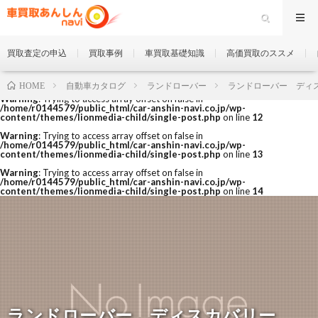
買取査定の申込
買取事例
車買取基礎知識
高価買取のススメ
自動車カタログ
ランドローバー
ランドローバー ディ
HOME
Warning
: Trying to access array offset on false in
/home/r0144579/public_html/car-anshin-navi.co.jp/wp-
content/themes/lionmedia-child/single-post.php
on line
12
Warning
: Trying to access array offset on false in
/home/r0144579/public_html/car-anshin-navi.co.jp/wp-
content/themes/lionmedia-child/single-post.php
on line
13
Warning
: Trying to access array offset on false in
/home/r0144579/public_html/car-anshin-navi.co.jp/wp-
content/themes/lionmedia-child/single-post.php
on line
14
ランドローバー ディスカバリー