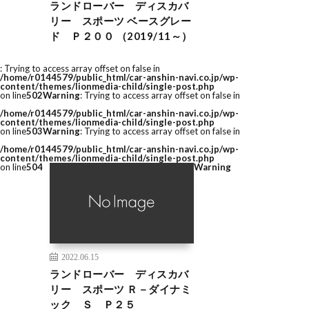
ランドローバー ディスカバ
リー スポーツ ベースグレー
ド Ｐ２００ （2019/11～）
: Trying to access array offset on false in
/home/r0144579/public_html/car-anshin-navi.co.jp/wp-
content/themes/lionmedia-child/single-post.php
on line
502
Warning
: Trying to access array offset on false in
/home/r0144579/public_html/car-anshin-navi.co.jp/wp-
content/themes/lionmedia-child/single-post.php
on line
503
Warning
: Trying to access array offset on false in
/home/r0144579/public_html/car-anshin-navi.co.jp/wp-
content/themes/lionmedia-child/single-post.php
on line
504
Warning
2022.06.15
ランドローバー ディスカバ
リー スポーツ Ｒ－ダイナミ
ック Ｓ Ｐ２５