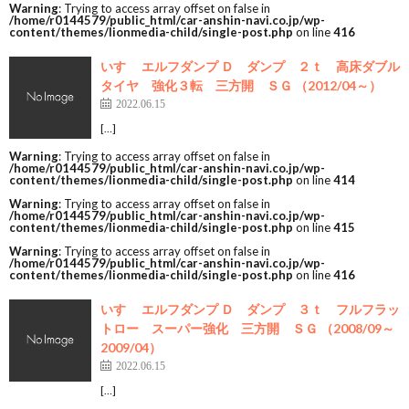
Warning
: Trying to access array offset on false in
/home/r0144579/public_html/car-anshin-navi.co.jp/wp-
content/themes/lionmedia-child/single-post.php
on line
416
いすゞ エルフダンプ Ｄ ダンプ ２ｔ 高床ダブル
タイヤ 強化３転 三方開 ＳＧ （2012/04～）
2022.06.15
[…]
Warning
: Trying to access array offset on false in
/home/r0144579/public_html/car-anshin-navi.co.jp/wp-
content/themes/lionmedia-child/single-post.php
on line
414
Warning
: Trying to access array offset on false in
/home/r0144579/public_html/car-anshin-navi.co.jp/wp-
content/themes/lionmedia-child/single-post.php
on line
415
Warning
: Trying to access array offset on false in
/home/r0144579/public_html/car-anshin-navi.co.jp/wp-
content/themes/lionmedia-child/single-post.php
on line
416
いすゞ エルフダンプ Ｄ ダンプ ３ｔ フルフラッ
トロー スーパー強化 三方開 ＳＧ （2008/09～
2009/04）
2022.06.15
[…]