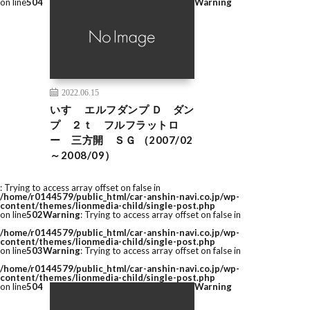
on line
504
Warning
2022.06.15
いすゞ エルフダンプ Ｄ ダン
プ ２ｔ フルフラットロ
ー 三方開 ＳＧ （2007/02
～2008/09）
: Trying to access array offset on false in
/home/r0144579/public_html/car-anshin-navi.co.jp/wp-
content/themes/lionmedia-child/single-post.php
on line
502
Warning
: Trying to access array offset on false in
/home/r0144579/public_html/car-anshin-navi.co.jp/wp-
content/themes/lionmedia-child/single-post.php
on line
503
Warning
: Trying to access array offset on false in
/home/r0144579/public_html/car-anshin-navi.co.jp/wp-
content/themes/lionmedia-child/single-post.php
on line
504
Warning