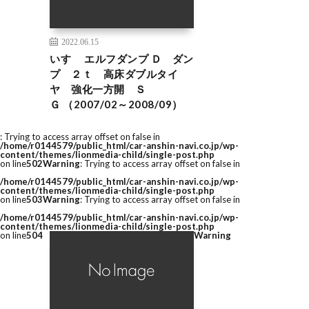
2022.06.15
いすゞ エルフダンプ Ｄ ダン
プ ２ｔ 高床ダブルタイ
ヤ 強化一方開 Ｓ
Ｇ （2007/02～2008/09）
: Trying to access array offset on false in
/home/r0144579/public_html/car-anshin-navi.co.jp/wp-
content/themes/lionmedia-child/single-post.php
on line
502
Warning
: Trying to access array offset on false in
/home/r0144579/public_html/car-anshin-navi.co.jp/wp-
content/themes/lionmedia-child/single-post.php
on line
503
Warning
: Trying to access array offset on false in
/home/r0144579/public_html/car-anshin-navi.co.jp/wp-
content/themes/lionmedia-child/single-post.php
on line
504
Warning