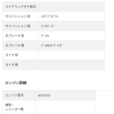
ステアリングギヤ形式
サスペンション 前
ｲﾝﾃﾞﾍﾟﾝﾃﾞﾝﾄ
サスペンション 後
ﾘｰﾌﾘｼﾞｯﾄﾞ
主ブレーキ 前
ﾃﾞｨｽｸ
主ブレーキ 後
ﾃﾞｭｱﾙ2ﾘｰﾃﾞｨﾝｸﾞ
タイヤ 前
タイヤ 後
エンジン詳細
エンジン型式
4JJ1-TCS
種類・
シリンダー数