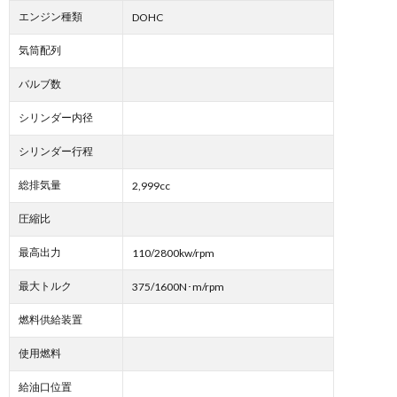
エンジン種類
DOHC
気筒配列
バルブ数
シリンダー内径
シリンダー行程
総排気量
2,999cc
圧縮比
最高出力
110/2800kw/rpm
最大トルク
375/1600N･m/rpm
燃料供給装置
使用燃料
給油口位置