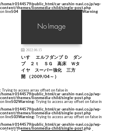
/home/r0144579/public_html/car-anshin-navi.co.jp/wp-
content/themes/lionmedia-child/single-post.php
on line
504
Warning
2022.06.15
いすゞ エルフダンプ Ｄ ダン
プ ２ｔ ＳＧ 高床 Ｗタ
イヤ スーパー強化 三方
開 （2009/04～）
: Trying to access array offset on false in
/home/r0144579/public_html/car-anshin-navi.co.jp/wp-
content/themes/lionmedia-child/single-post.php
on line
502
Warning
: Trying to access array offset on false in
/home/r0144579/public_html/car-anshin-navi.co.jp/wp-
content/themes/lionmedia-child/single-post.php
on line
503
Warning
: Trying to access array offset on false in
/home/r0144579/public_html/car-anshin-navi.co.jp/wp-
content/themes/lionmedia-child/single-post.php