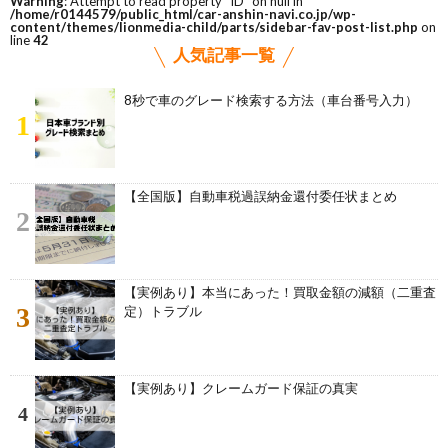
Warning
: Attempt to read property "ID" on null in
/home/r0144579/public_html/car-anshin-navi.co.jp/wp-
content/themes/lionmedia-child/parts/sidebar-fav-post-list.php
on
line
42
人気記事一覧
8秒で車のグレード検索する方法（車台番号入力）
1
【全国版】自動車税過誤納金還付委任状まとめ
2
【実例あり】本当にあった！買取金額の減額（二重査
3
定）トラブル
【実例あり】クレームガード保証の真実
4