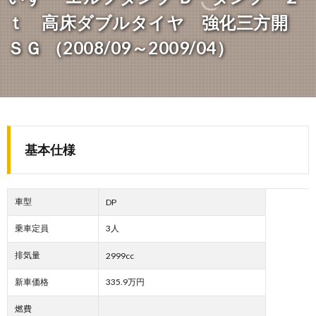
ｔ 高床ダブルタイヤ 強化三方開
ＳＧ （2008/09～2009/04）
基本仕様
車型
DP
乗車定員
3人
排気量
2999cc
新車価格
335.9万円
燃費