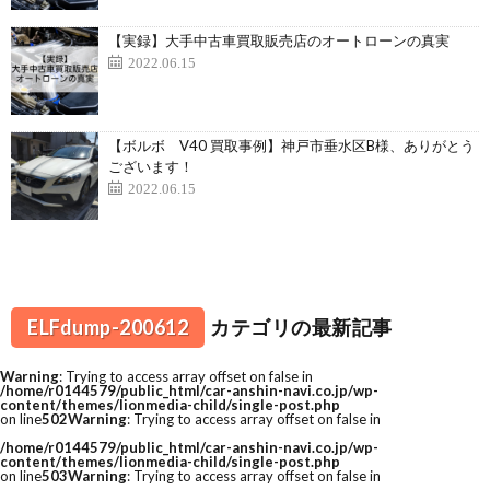
【実録】大手中古車買取販売店のオートローンの真実
2022.06.15
【ボルボ V40 買取事例】神戸市垂水区B様、ありがとう
ございます！
2022.06.15
ELFdump-200612
カテゴリの最新記事
Warning
: Trying to access array offset on false in
/home/r0144579/public_html/car-anshin-navi.co.jp/wp-
content/themes/lionmedia-child/single-post.php
on line
502
Warning
: Trying to access array offset on false in
/home/r0144579/public_html/car-anshin-navi.co.jp/wp-
content/themes/lionmedia-child/single-post.php
on line
503
Warning
: Trying to access array offset on false in