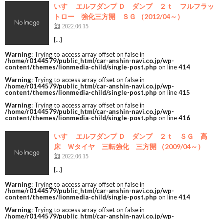
いすゞ エルフダンプ Ｄ ダンプ ２ｔ フルフラッ
トロー 強化三方開 ＳＧ （2012/04～）
2022.06.15
[…]
Warning
: Trying to access array offset on false in
/home/r0144579/public_html/car-anshin-navi.co.jp/wp-
content/themes/lionmedia-child/single-post.php
on line
414
Warning
: Trying to access array offset on false in
/home/r0144579/public_html/car-anshin-navi.co.jp/wp-
content/themes/lionmedia-child/single-post.php
on line
415
Warning
: Trying to access array offset on false in
/home/r0144579/public_html/car-anshin-navi.co.jp/wp-
content/themes/lionmedia-child/single-post.php
on line
416
いすゞ エルフダンプ Ｄ ダンプ ２ｔ ＳＧ 高
床 Ｗタイヤ 三転強化 三方開 （2009/04～）
2022.06.15
[…]
Warning
: Trying to access array offset on false in
/home/r0144579/public_html/car-anshin-navi.co.jp/wp-
content/themes/lionmedia-child/single-post.php
on line
414
Warning
: Trying to access array offset on false in
/home/r0144579/public_html/car-anshin-navi.co.jp/wp-