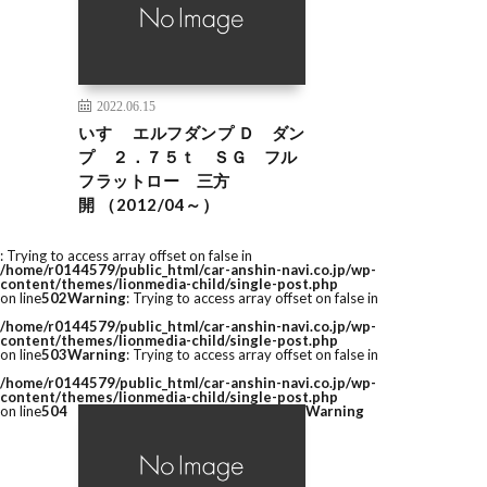
2022.06.15
いすゞ エルフダンプ Ｄ ダン
プ ２．７５ｔ ＳＧ フル
フラットロー 三方
開 （2012/04～）
: Trying to access array offset on false in
/home/r0144579/public_html/car-anshin-navi.co.jp/wp-
content/themes/lionmedia-child/single-post.php
on line
502
Warning
: Trying to access array offset on false in
/home/r0144579/public_html/car-anshin-navi.co.jp/wp-
content/themes/lionmedia-child/single-post.php
on line
503
Warning
: Trying to access array offset on false in
/home/r0144579/public_html/car-anshin-navi.co.jp/wp-
content/themes/lionmedia-child/single-post.php
on line
504
Warning