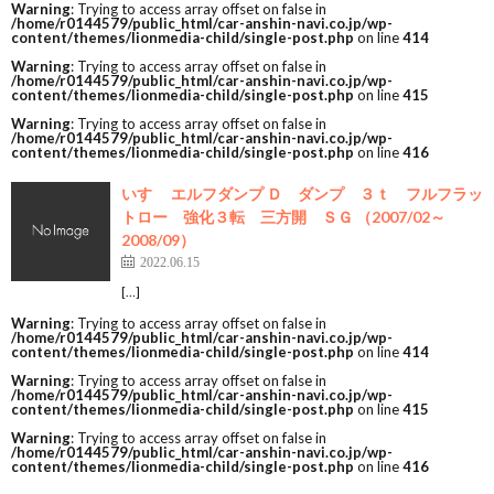
Warning
: Trying to access array offset on false in
/home/r0144579/public_html/car-anshin-navi.co.jp/wp-
content/themes/lionmedia-child/single-post.php
on line
414
Warning
: Trying to access array offset on false in
/home/r0144579/public_html/car-anshin-navi.co.jp/wp-
content/themes/lionmedia-child/single-post.php
on line
415
Warning
: Trying to access array offset on false in
/home/r0144579/public_html/car-anshin-navi.co.jp/wp-
content/themes/lionmedia-child/single-post.php
on line
416
いすゞ エルフダンプ Ｄ ダンプ ３ｔ フルフラッ
トロー 強化３転 三方開 ＳＧ （2007/02～
2008/09）
2022.06.15
[…]
Warning
: Trying to access array offset on false in
/home/r0144579/public_html/car-anshin-navi.co.jp/wp-
content/themes/lionmedia-child/single-post.php
on line
414
Warning
: Trying to access array offset on false in
/home/r0144579/public_html/car-anshin-navi.co.jp/wp-
content/themes/lionmedia-child/single-post.php
on line
415
Warning
: Trying to access array offset on false in
/home/r0144579/public_html/car-anshin-navi.co.jp/wp-
content/themes/lionmedia-child/single-post.php
on line
416