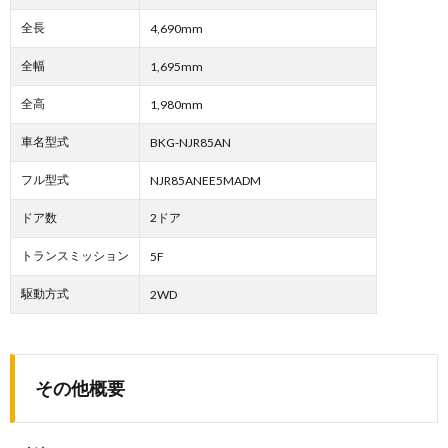
全長
4,690mm
全幅
1,695mm
全高
1,980mm
車名型式
BKG-NJR85AN
フル型式
NJR85ANEE5MADM
ドア数
2ドア
トランスミッション
5F
駆動方式
2WD
その他概要