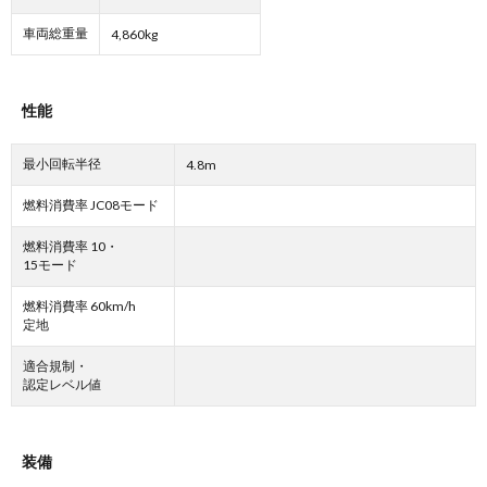
車両総重量
4,860kg
性能
最小回転半径
4.8m
燃料消費率 JC08モード
燃料消費率 10・
15モード
燃料消費率 60km/h
定地
適合規制・
認定レベル値
装備