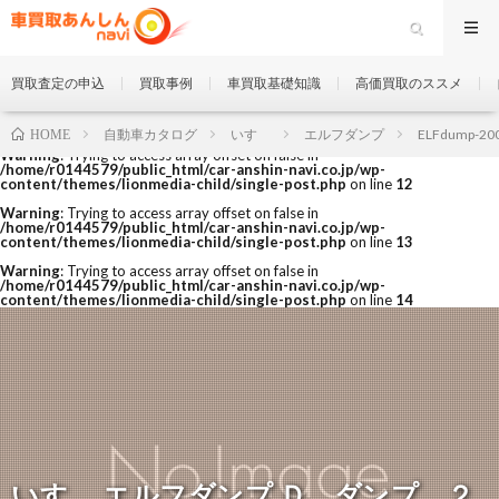
買取査定の申込
買取事例
車買取基礎知識
高価買取のススメ
自動車カタログ
いすゞ
エルフダンプ
ELFdump-20
HOME
Warning
: Trying to access array offset on false in
/home/r0144579/public_html/car-anshin-navi.co.jp/wp-
content/themes/lionmedia-child/single-post.php
on line
12
Warning
: Trying to access array offset on false in
/home/r0144579/public_html/car-anshin-navi.co.jp/wp-
content/themes/lionmedia-child/single-post.php
on line
13
Warning
: Trying to access array offset on false in
/home/r0144579/public_html/car-anshin-navi.co.jp/wp-
content/themes/lionmedia-child/single-post.php
on line
14
いすゞ エルフダンプ Ｄ ダンプ ２