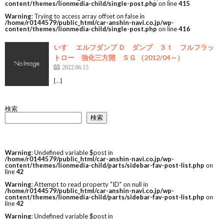
content/themes/lionmedia-child/single-post.php
on line
415
Warning
: Trying to access array offset on false in
/home/r0144579/public_html/car-anshin-navi.co.jp/wp-
content/themes/lionmedia-child/single-post.php
on line
416
いすゞ エルフダンプ Ｄ ダンプ ３ｔ フルフラッ
トロー 強化三方開 ＳＧ （2012/04～）
2022.06.15
[…]
検索
検索
Warning
: Undefined variable $post in
/home/r0144579/public_html/car-anshin-navi.co.jp/wp-
content/themes/lionmedia-child/parts/sidebar-fav-post-list.php
on
line
42
Warning
: Attempt to read property "ID" on null in
/home/r0144579/public_html/car-anshin-navi.co.jp/wp-
content/themes/lionmedia-child/parts/sidebar-fav-post-list.php
on
line
42
Warning
: Undefined variable $post in