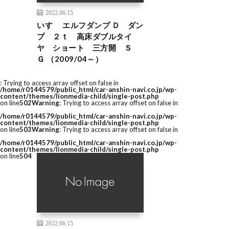
2022.06.15
いすゞ エルフダンプ Ｄ ダン
プ ２ｔ 高床ダブルタイ
ヤ ショート 三方開 Ｓ
Ｇ （2009/04～）
: Trying to access array offset on false in
/home/r0144579/public_html/car-anshin-navi.co.jp/wp-
content/themes/lionmedia-child/single-post.php
on line
502
Warning
: Trying to access array offset on false in
/home/r0144579/public_html/car-anshin-navi.co.jp/wp-
content/themes/lionmedia-child/single-post.php
on line
503
Warning
: Trying to access array offset on false in
/home/r0144579/public_html/car-anshin-navi.co.jp/wp-
content/themes/lionmedia-child/single-post.php
on line
504
2022.06.15