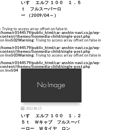
いすゞ エルフ １００ １．５
ｔ フルスーパーロ
ー （2009/04～）
: Trying to access array offset on false in
/home/r0144579/public_html/car-anshin-navi.co.jp/wp-
content/themes/lionmedia-child/single-post.php
on line
502
Warning
: Trying to access array offset on false in
/home/r0144579/public_html/car-anshin-navi.co.jp/wp-
content/themes/lionmedia-child/single-post.php
on line
503
Warning
: Trying to access array offset on false in
/home/r0144579/public_html/car-anshin-navi.co.jp/wp-
content/themes/lionmedia-child/single-post.php
on line
504
2022.06.15
いすゞ エルフ １００ １．２
５ｔ Ｗキャブ フルスーパ
ーロー Ｗタイヤ ロン