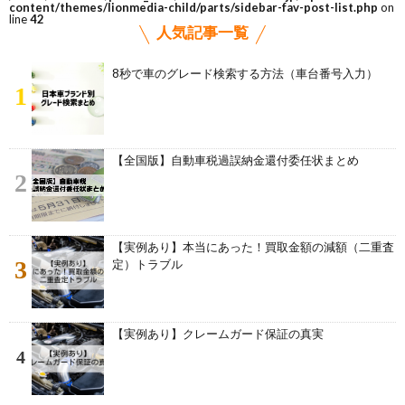
content/themes/lionmedia-child/parts/sidebar-fav-post-list.php
on
line
42
人気記事一覧
8秒で車のグレード検索する方法（車台番号入力）
1
【全国版】自動車税過誤納金還付委任状まとめ
2
【実例あり】本当にあった！買取金額の減額（二重査
3
定）トラブル
【実例あり】クレームガード保証の真実
4