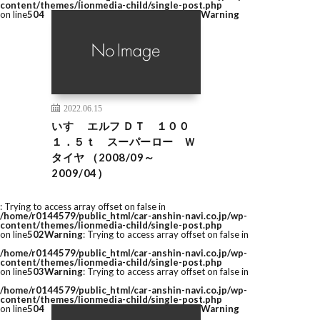
content/themes/lionmedia-child/single-post.php
on line
504
Warning
2022.06.15
いすゞ エルフ ＤＴ １００
１．５ｔ スーパーロー Ｗ
タイヤ （2008/09～
2009/04）
: Trying to access array offset on false in
/home/r0144579/public_html/car-anshin-navi.co.jp/wp-
content/themes/lionmedia-child/single-post.php
on line
502
Warning
: Trying to access array offset on false in
/home/r0144579/public_html/car-anshin-navi.co.jp/wp-
content/themes/lionmedia-child/single-post.php
on line
503
Warning
: Trying to access array offset on false in
/home/r0144579/public_html/car-anshin-navi.co.jp/wp-
content/themes/lionmedia-child/single-post.php
on line
504
Warning