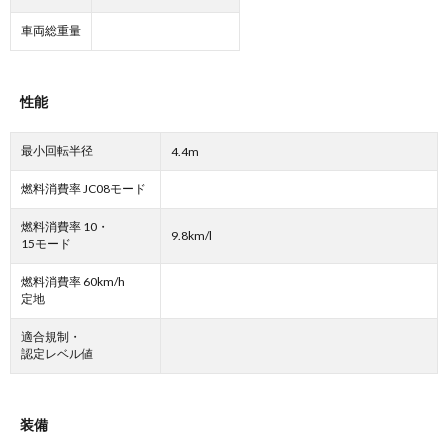
車両総重量
性能
最小回転半径
4.4m
燃料消費率 JC08モード
燃料消費率 10・
9.8km/l
15モード
燃料消費率 60km/h
定地
適合規制・
認定レベル値
装備