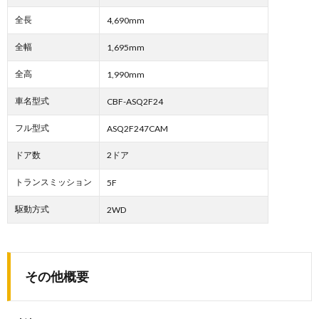
全長
4,690mm
全幅
1,695mm
全高
1,990mm
車名型式
CBF-ASQ2F24
フル型式
ASQ2F247CAM
ドア数
2ドア
トランスミッション
5F
駆動方式
2WD
その他概要