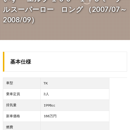
ルスーパーロー ロング （2007/07～
2008/09）
基本仕様
車型
TK
乗車定員
3人
排気量
1998cc
新車価格
188万円
燃費