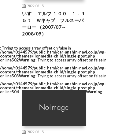
2022.06.15
いすゞ エルフ １００ １．１
５ｔ Ｗキャブ フルスーパ
ーロー （2007/07～
2008/09）
: Trying to access array offset on false in
/home/r0144579/public_html/car-anshin-navi.co.jp/wp-
content/themes/lionmedia-child/single-post.php
on line
502
Warning
: Trying to access array offset on false in
/home/r0144579/public_html/car-anshin-navi.co.jp/wp-
content/themes/lionmedia-child/single-post.php
on line
503
Warning
: Trying to access array offset on false in
/home/r0144579/public_html/car-anshin-navi.co.jp/wp-
content/themes/lionmedia-child/single-post.php
on line
504
Warning
2022.06.15