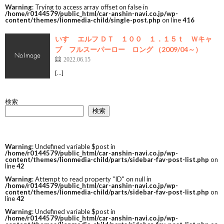
Warning
: Trying to access array offset on false in
/home/r0144579/public_html/car-anshin-navi.co.jp/wp-
content/themes/lionmedia-child/single-post.php
on line
416
いすゞ エルフ ＤＴ １００ １．１５ｔ Ｗキャ
ブ フルスーパーロー ロング （2009/04～）
2022.06.15
[…]
検索
検索
Warning
: Undefined variable $post in
/home/r0144579/public_html/car-anshin-navi.co.jp/wp-
content/themes/lionmedia-child/parts/sidebar-fav-post-list.php
on
line
42
Warning
: Attempt to read property "ID" on null in
/home/r0144579/public_html/car-anshin-navi.co.jp/wp-
content/themes/lionmedia-child/parts/sidebar-fav-post-list.php
on
line
42
Warning
: Undefined variable $post in
/home/r0144579/public_html/car-anshin-navi.co.jp/wp-