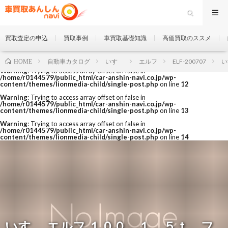
買取査定の申込
買取事例
車買取基礎知識
高価買取のススメ
自動車カタログ
いすゞ
エルフ
ELF-200707
い
HOME
Warning
: Trying to access array offset on false in
/home/r0144579/public_html/car-anshin-navi.co.jp/wp-
content/themes/lionmedia-child/single-post.php
on line
12
Warning
: Trying to access array offset on false in
/home/r0144579/public_html/car-anshin-navi.co.jp/wp-
content/themes/lionmedia-child/single-post.php
on line
13
Warning
: Trying to access array offset on false in
/home/r0144579/public_html/car-anshin-navi.co.jp/wp-
content/themes/lionmedia-child/single-post.php
on line
14
いすゞ エルフ １００ １．５ｔ フ