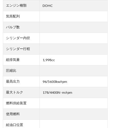
エンジン種類
DOHC
気筒配列
バルブ数
シリンダー内径
シリンダー行程
総排気量
1,998cc
圧縮比
最高出力
96/5600kw/rpm
最大トルク
178/4400N･m/rpm
燃料供給装置
使用燃料
給油口位置