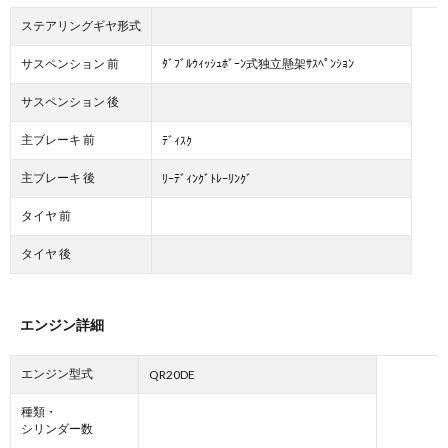
ステアリングギヤ形式
サスペンション 前
ﾀﾞﾌﾞﾙｳｨｯｼｭﾎﾞｰﾝ式独立懸架ｻｽﾍﾟﾝｼｮﾝ
サスペンション 後
主ブレーキ 前
ﾃﾞｨｽｸ
主ブレーキ 後
ﾘｰﾃﾞｨﾝｸﾞﾄﾚｰﾘﾝｸﾞ
タイヤ 前
タイヤ 後
エンジン詳細
エンジン型式
QR20DE
種類・
シリンダー数