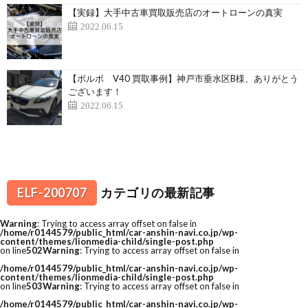
【実録】大手中古車買取販売店のオートローンの真実
2022.06.15
【ボルボ V40 買取事例】神戸市垂水区B様、ありがとう
ございます！
2022.06.15
ELF-200707
カテゴリの最新記事
Warning
: Trying to access array offset on false in
/home/r0144579/public_html/car-anshin-navi.co.jp/wp-
content/themes/lionmedia-child/single-post.php
on line
502
Warning
: Trying to access array offset on false in
/home/r0144579/public_html/car-anshin-navi.co.jp/wp-
content/themes/lionmedia-child/single-post.php
on line
503
Warning
: Trying to access array offset on false in
/home/r0144579/public_html/car-anshin-navi.co.jp/wp-