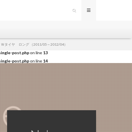
single-post.php
on line
12
ヤ ロング （2011/05～2012/04）
single-post.php
on line
13
single-post.php
on line
14