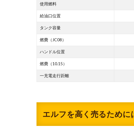
使用燃料
給油口位置
タンク容量
燃費（JC08）
ハンドル位置
燃費（10.15）
一充電走行距離
エルフを高く売るために