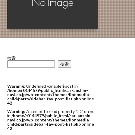
検索
検索
Warning
: Undefined variable $post in
/home/r0144579/public_html/car-anshin-
navi.co.jp/wp-content/themes/lionmedia-
child/parts/sidebar-fav-post-list.php
on line
42
Warning
: Attempt to read property "ID" on null
in
/home/r0144579/public_html/car-anshin-
navi.co.jp/wp-content/themes/lionmedia-
child/parts/sidebar-fav-post-list.php
on line
42