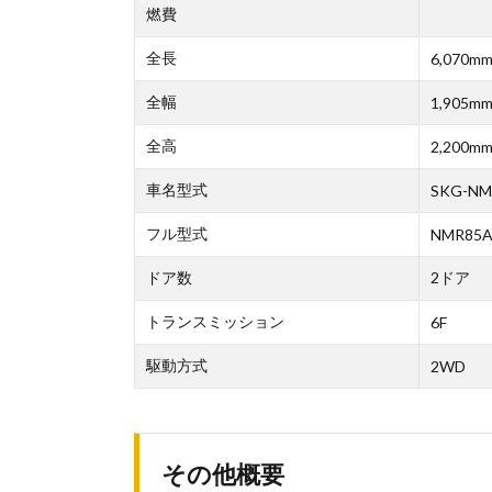
燃費
全長
6,070m
全幅
1,905m
全高
2,200m
車名型式
SKG-NM
フル型式
NMR85
ドア数
2ドア
トランスミッション
6F
駆動方式
2WD
その他概要