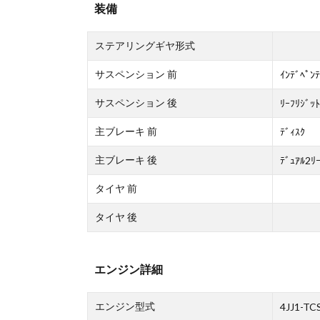
装備
ステアリングギヤ形式
サスペンション 前
ｲﾝﾃﾞﾍﾟﾝﾃ
サスペンション 後
ﾘｰﾌﾘｼﾞｯﾄ
主ブレーキ 前
ﾃﾞｨｽｸ
主ブレーキ 後
ﾃﾞｭｱﾙ2ﾘ
タイヤ 前
タイヤ 後
エンジン詳細
エンジン型式
4JJ1-TC