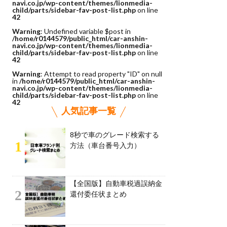
navi.co.jp/wp-content/themes/lionmedia-
child/parts/sidebar-fav-post-list.php
on line
42
Warning
: Undefined variable $post in
/home/r0144579/public_html/car-anshin-
navi.co.jp/wp-content/themes/lionmedia-
child/parts/sidebar-fav-post-list.php
on line
42
Warning
: Attempt to read property "ID" on null
in
/home/r0144579/public_html/car-anshin-
navi.co.jp/wp-content/themes/lionmedia-
child/parts/sidebar-fav-post-list.php
on line
42
人気記事一覧
8秒で車のグレード検索する
1
方法（車台番号入力）
【全国版】自動車税過誤納金
2
還付委任状まとめ