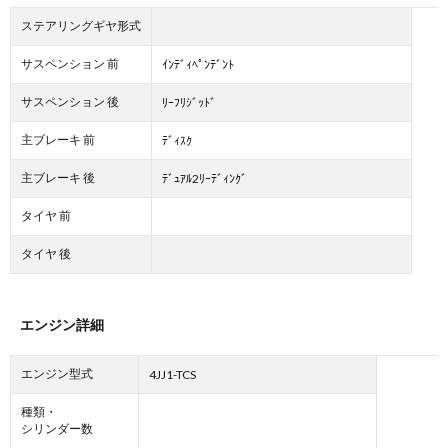
ステアリングギヤ形式
サスペンション 前
ｲﾝﾃﾞｨﾍﾟﾝﾃﾞﾝﾄ
サスペンション 後
ﾘｰﾌﾘｼﾞｯﾄﾞ
主ブレーキ 前
ﾃﾞｨｽｸ
主ブレーキ 後
ﾃﾞｭｱﾙ2ﾘｰﾃﾞｨﾝｸﾞ
タイヤ 前
タイヤ 後
エンジン詳細
エンジン型式
4JJ1-TCS
種類・
シリンダー数