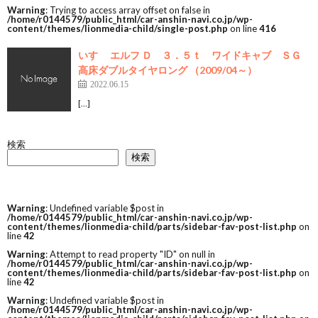
Warning
: Trying to access array offset on false in
/home/r0144579/public_html/car-anshin-navi.co.jp/wp-
content/themes/lionmedia-child/single-post.php
on line
416
いすゞ エルフ Ｄ ３．５ｔ ワイドキャブ ＳＧ
高床ダブルタイヤロング （2009/04～）
2022.06.15
[…]
検索
検索
Warning
: Undefined variable $post in
/home/r0144579/public_html/car-anshin-navi.co.jp/wp-
content/themes/lionmedia-child/parts/sidebar-fav-post-list.php
on
line
42
Warning
: Attempt to read property "ID" on null in
/home/r0144579/public_html/car-anshin-navi.co.jp/wp-
content/themes/lionmedia-child/parts/sidebar-fav-post-list.php
on
line
42
Warning
: Undefined variable $post in
/home/r0144579/public_html/car-anshin-navi.co.jp/wp-