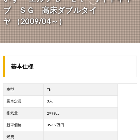
ブ ＳＧ 高床ダブルタイ
ヤ （2009/04～）
基本仕様
車型
TK
乗車定員
3人
排気量
2999cc
新車価格
393.2万円
燃費