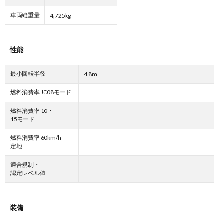
車両総重量
4,725kg
性能
最小回転半径
4.8m
燃料消費率 JC08モード
燃料消費率 10・
15モード
燃料消費率 60km/h
定地
適合規制・
認定レベル値
装備