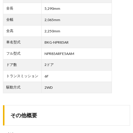
全長
5,290mm
全幅
2,065mm
全高
2,250mm
車名型式
BKG-NPR85AR
フル型式
NPR85ARFE5AAM
ドア数
2ドア
トランスミッション
6F
駆動方式
2WD
その他概要