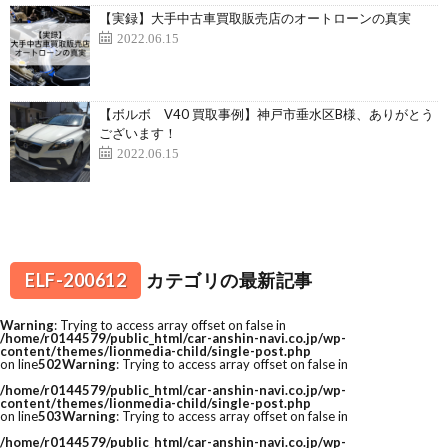
【実録】大手中古車買取販売店のオートローンの真実
2022.06.15
【ボルボ V40 買取事例】神戸市垂水区B様、ありがとう
ございます！
2022.06.15
ELF-200612
カテゴリの最新記事
Warning
: Trying to access array offset on false in
/home/r0144579/public_html/car-anshin-navi.co.jp/wp-
content/themes/lionmedia-child/single-post.php
on line
502
Warning
: Trying to access array offset on false in
/home/r0144579/public_html/car-anshin-navi.co.jp/wp-
content/themes/lionmedia-child/single-post.php
on line
503
Warning
: Trying to access array offset on false in
/home/r0144579/public_html/car-anshin-navi.co.jp/wp-