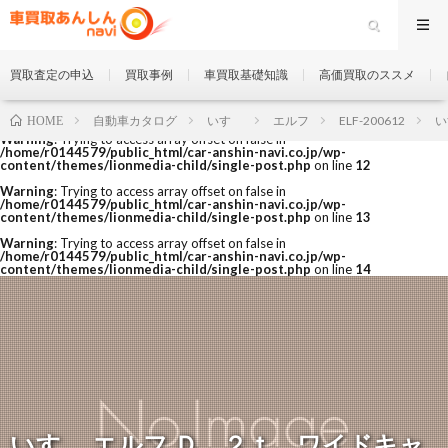
買取査定の申込
買取事例
車買取基礎知識
高価買取のススメ
自動車カタログ
いすゞ
エルフ
ELF-200612
い
HOME
Warning
: Trying to access array offset on false in
/home/r0144579/public_html/car-anshin-navi.co.jp/wp-
content/themes/lionmedia-child/single-post.php
on line
12
Warning
: Trying to access array offset on false in
/home/r0144579/public_html/car-anshin-navi.co.jp/wp-
content/themes/lionmedia-child/single-post.php
on line
13
Warning
: Trying to access array offset on false in
/home/r0144579/public_html/car-anshin-navi.co.jp/wp-
content/themes/lionmedia-child/single-post.php
on line
14
いすゞ エルフ Ｄ ２ｔ ワイドキャ