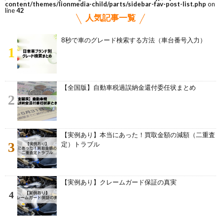
content/themes/lionmedia-child/parts/sidebar-fav-post-list.php
on
line
42
人気記事一覧
8秒で車のグレード検索する方法（車台番号入力）
1
【全国版】自動車税過誤納金還付委任状まとめ
2
【実例あり】本当にあった！買取金額の減額（二重査
3
定）トラブル
【実例あり】クレームガード保証の真実
4