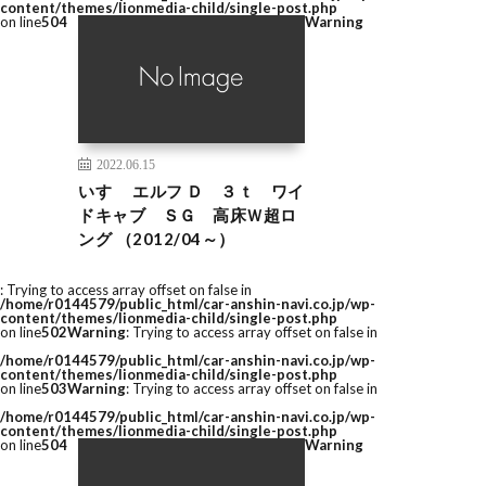
content/themes/lionmedia-child/single-post.php
on line
504
Warning
2022.06.15
いすゞ エルフ Ｄ ３ｔ ワイ
ドキャブ ＳＧ 高床Ｗ超ロ
ング （2012/04～）
: Trying to access array offset on false in
/home/r0144579/public_html/car-anshin-navi.co.jp/wp-
content/themes/lionmedia-child/single-post.php
on line
502
Warning
: Trying to access array offset on false in
/home/r0144579/public_html/car-anshin-navi.co.jp/wp-
content/themes/lionmedia-child/single-post.php
on line
503
Warning
: Trying to access array offset on false in
/home/r0144579/public_html/car-anshin-navi.co.jp/wp-
content/themes/lionmedia-child/single-post.php
on line
504
Warning