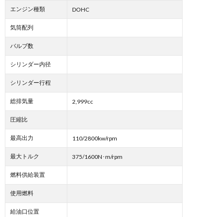
エンジン種類
DOHC
気筒配列
バルブ数
シリンダー内径
シリンダー行程
総排気量
2,999cc
圧縮比
最高出力
110/2800kw/rpm
最大トルク
375/1600N･m/rpm
燃料供給装置
使用燃料
給油口位置