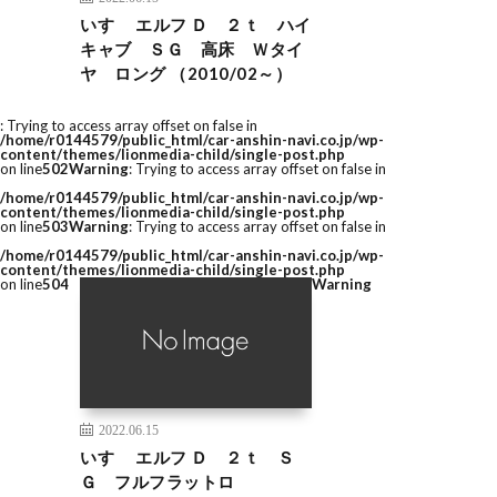
いすゞ エルフ Ｄ ２ｔ ハイ
キャブ ＳＧ 高床 Ｗタイ
ヤ ロング （2010/02～）
: Trying to access array offset on false in
/home/r0144579/public_html/car-anshin-navi.co.jp/wp-
content/themes/lionmedia-child/single-post.php
on line
502
Warning
: Trying to access array offset on false in
/home/r0144579/public_html/car-anshin-navi.co.jp/wp-
content/themes/lionmedia-child/single-post.php
on line
503
Warning
: Trying to access array offset on false in
/home/r0144579/public_html/car-anshin-navi.co.jp/wp-
content/themes/lionmedia-child/single-post.php
on line
504
Warning
2022.06.15
いすゞ エルフ Ｄ ２ｔ Ｓ
Ｇ フルフラットロ