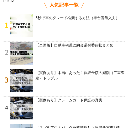
line
42
人気記事一覧
8秒で車のグレード検索する方法（車台番号入力）
1
【全国版】自動車税過誤納金還付委任状まとめ
2
【実例あり】本当にあった！買取金額の減額（二重査
3
定）トラブル
【実例あり】クレームガード保証の真実
4
【スバルアウトバック買取情報】兵庫県西宮市T様、