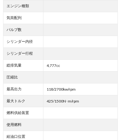
エンジン種類
気筒配列
バルブ数
シリンダー内径
シリンダー行程
総排気量
4,777cc
圧縮比
最高出力
118/2700kw/rpm
最大トルク
425/1500N･m/rpm
燃料供給装置
使用燃料
給油口位置