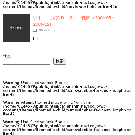
/home/r0144579/public_html/car-anshin-navi.co.jp/wp-
content/themes/lionmedia-child/single-post.php
on line
416
いすゞ エルフ Ｄ ２ｔ 低床 （2004/05～
2006/12）
2022.06.15
[…]
検索
検索
Warning
: Undefined variable $post in
/home/r0144579/public_html/car-anshin-navi.co.jp/wp-
content/themes/lionmedia-child/parts/sidebar-fav-post-list.php
on
line
42
Warning
: Attempt to read property "ID" on null in
/home/r0144579/public_html/car-anshin-navi.co.jp/wp-
content/themes/lionmedia-child/parts/sidebar-fav-post-list.php
on
line
42
Warning
: Undefined variable $post in
/home/r0144579/public_html/car-anshin-navi.co.jp/wp-
content/themes/lionmedia-child/parts/sidebar-fav-post-list.php
on
line
42