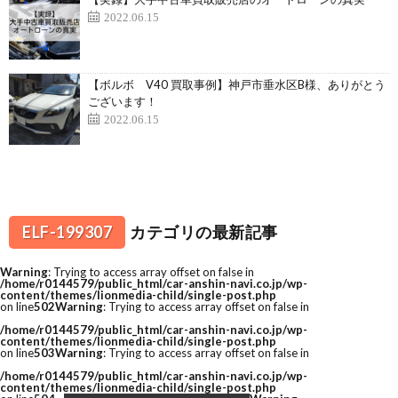
2022.06.15
【ボルボ V40 買取事例】神戸市垂水区B様、ありがとう
ございます！
2022.06.15
ELF-199307
カテゴリの最新記事
Warning
: Trying to access array offset on false in
/home/r0144579/public_html/car-anshin-navi.co.jp/wp-
content/themes/lionmedia-child/single-post.php
on line
502
Warning
: Trying to access array offset on false in
/home/r0144579/public_html/car-anshin-navi.co.jp/wp-
content/themes/lionmedia-child/single-post.php
on line
503
Warning
: Trying to access array offset on false in
/home/r0144579/public_html/car-anshin-navi.co.jp/wp-
content/themes/lionmedia-child/single-post.php