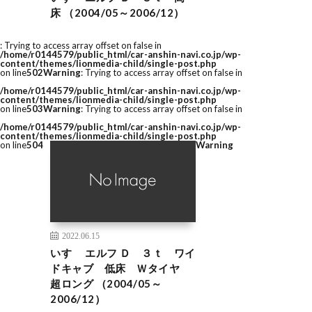
床 （2004/05～2006/12）
: Trying to access array offset on false in
/home/r0144579/public_html/car-anshin-navi.co.jp/wp-
content/themes/lionmedia-child/single-post.php
on line
502
Warning
: Trying to access array offset on false in
/home/r0144579/public_html/car-anshin-navi.co.jp/wp-
content/themes/lionmedia-child/single-post.php
on line
503
Warning
: Trying to access array offset on false in
/home/r0144579/public_html/car-anshin-navi.co.jp/wp-
content/themes/lionmedia-child/single-post.php
on line
504
Warning
2022.06.15
いすゞ エルフ Ｄ ３ｔ ワイ
ドキャブ 低床 Ｗタイヤ
超ロング （2004/05～
2006/12）