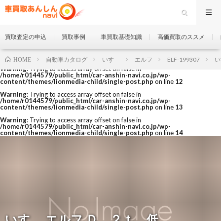
買取査定の申込
買取事例
車買取基礎知識
高価買取のススメ
自動車カタログ
いすゞ
エルフ
ELF-199307
い
HOME
Warning
: Trying to access array offset on false in
/home/r0144579/public_html/car-anshin-navi.co.jp/wp-
content/themes/lionmedia-child/single-post.php
on line
12
Warning
: Trying to access array offset on false in
/home/r0144579/public_html/car-anshin-navi.co.jp/wp-
content/themes/lionmedia-child/single-post.php
on line
13
Warning
: Trying to access array offset on false in
/home/r0144579/public_html/car-anshin-navi.co.jp/wp-
content/themes/lionmedia-child/single-post.php
on line
14
いすゞ エルフ Ｄ ２ｔ 低