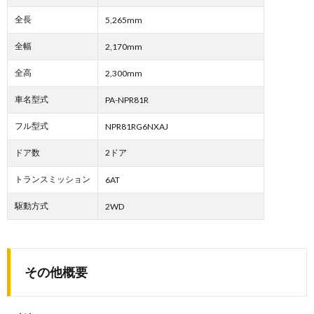
全長
5,265mm
全幅
2,170mm
全高
2,300mm
車名型式
PA-NPR81R
フル型式
NPR81RG6NXAJ
ドア数
2ドア
トランスミッション
6AT
駆動方式
2WD
その他概要