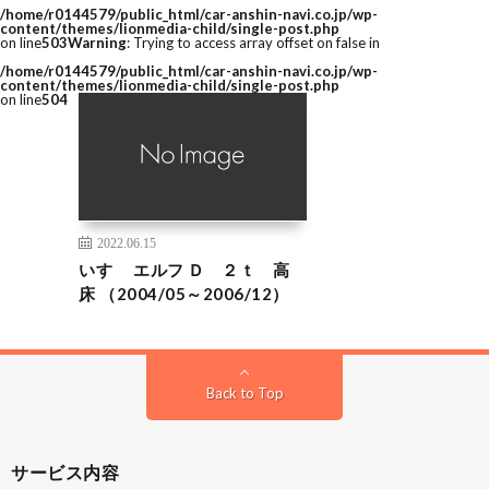
/home/r0144579/public_html/car-anshin-navi.co.jp/wp-
content/themes/lionmedia-child/single-post.php
on line
503
Warning
: Trying to access array offset on false in
/home/r0144579/public_html/car-anshin-navi.co.jp/wp-
content/themes/lionmedia-child/single-post.php
on line
504
2022.06.15
いすゞ エルフ Ｄ ２ｔ 高
床 （2004/05～2006/12）
Back to Top
サービス内容