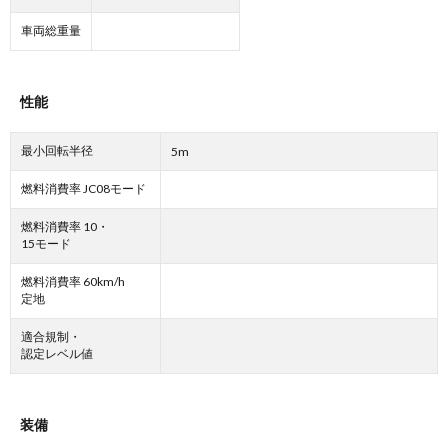
車両総重量
性能
最小回転半径
5m
燃料消費率 JC08モード
燃料消費率 10・
15モード
燃料消費率 60km/h
定地
適合規制・
認定レベル値
装備