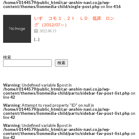
/home/r0144579/public_html/car-anshin-navi.co.jp/wp-
content/themes/lionmedia-child/single-post.php
on line
416
いすゞ コモ １．２ｔ ＬＤ 低床 ロン
グ （2012/07～）
2022.06.15
[…]
検索
検索
Warning
: Undefined variable $post in
/home/r0144579/public_html/car-anshin-navi.co.jp/wp-
content/themes/lionmedia-child/parts/sidebar-fav-post-list.php
on
line
42
Warning
: Attempt to read property "ID" on null in
/home/r0144579/public_html/car-anshin-navi.co.jp/wp-
content/themes/lionmedia-child/parts/sidebar-fav-post-list.php
on
line
42
Warning
: Undefined variable $post in
/home/r0144579/public_html/car-anshin-navi.co.jp/wp-
content/themes/lionmedia-child/parts/sidebar-fav-post-list.php
on
line
42