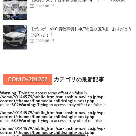
2022.06.15
【ボルボ V40 買取事例】神戸市垂水区B様、ありがとう
ございます！
2022.06.15
COMO-201207
カテゴリの最新記事
Warning
: Trying to access array offset on false in
/home/r0144579/public_html/car-anshin-navi.co.jp/wp-
content/themes/lionmedia-child/single-post.php
on line
502
Warning
: Trying to access array offset on false in
/home/r0144579/public_html/car-anshin-navi.co.jp/wp-
content/themes/lionmedia-child/single-post.php
on line
503
Warning
: Trying to access array offset on false in
/home/r0144579/public_html/car-anshin-navi.co.jp/wp-
content/themes/lionmedia-child/single-post.php