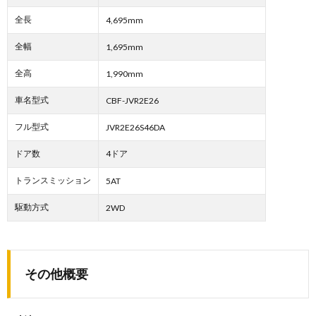
全長
4,695mm
全幅
1,695mm
全高
1,990mm
車名型式
CBF-JVR2E26
フル型式
JVR2E26S46DA
ドア数
4ドア
トランスミッション
5AT
駆動方式
2WD
その他概要