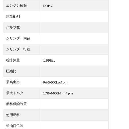
エンジン種類
DOHC
気筒配列
バルブ数
シリンダー内径
シリンダー行程
総排気量
1,998cc
圧縮比
最高出力
96/5600kw/rpm
最大トルク
178/4400N･m/rpm
燃料供給装置
使用燃料
給油口位置