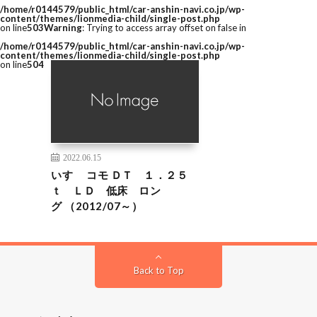
/home/r0144579/public_html/car-anshin-navi.co.jp/wp-
content/themes/lionmedia-child/single-post.php
on line
503
Warning
: Trying to access array offset on false in
/home/r0144579/public_html/car-anshin-navi.co.jp/wp-
content/themes/lionmedia-child/single-post.php
on line
504
2022.06.15
いすゞ コモ ＤＴ １．２５
ｔ ＬＤ 低床 ロン
グ （2012/07～）
Back to Top