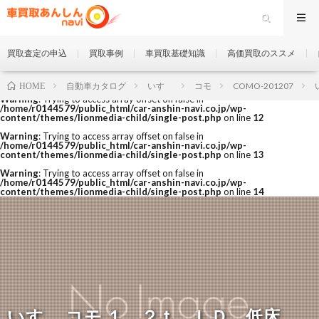
買取査定の申込
買取事例
車買取基礎知識
高価買取のススメ
自動車カタログ
いすゞ
コモ
COMO-201207
HOME
Warning
: Trying to access array offset on false in
/home/r0144579/public_html/car-anshin-navi.co.jp/wp-
content/themes/lionmedia-child/single-post.php
on line
12
Warning
: Trying to access array offset on false in
/home/r0144579/public_html/car-anshin-navi.co.jp/wp-
content/themes/lionmedia-child/single-post.php
on line
13
Warning
: Trying to access array offset on false in
/home/r0144579/public_html/car-anshin-navi.co.jp/wp-
content/themes/lionmedia-child/single-post.php
on line
14
いすゞ コモ １．２ｔ ＬＤ 低床