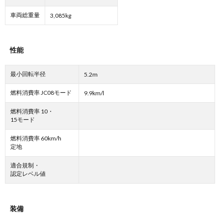
車両総重量
3,085kg
性能
最小回転半径
5.2m
燃料消費率 JC08モード
9.9km/l
燃料消費率 10・
15モード
燃料消費率 60km/h
定地
適合規制・
認定レベル値
装備