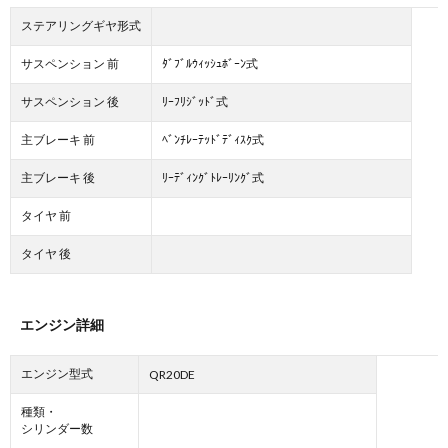
ステアリングギヤ形式
サスペンション 前
ﾀﾞﾌﾞﾙｳｨｯｼｭﾎﾞｰﾝ式
サスペンション 後
ﾘｰﾌﾘｼﾞｯﾄﾞ式
主ブレーキ 前
ﾍﾞﾝﾁﾚｰﾃｯﾄﾞﾃﾞｨｽｸ式
主ブレーキ 後
ﾘｰﾃﾞｨﾝｸﾞﾄﾚｰﾘﾝｸﾞ式
タイヤ 前
タイヤ 後
エンジン詳細
エンジン型式
QR20DE
種類・
シリンダー数