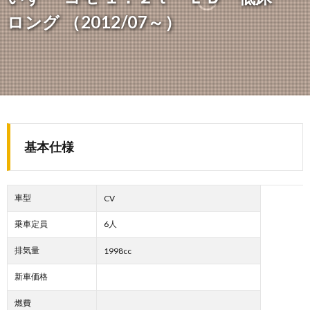
ロング （2012/07～）
基本仕様
車型
CV
乗車定員
6人
排気量
1998cc
新車価格
燃費