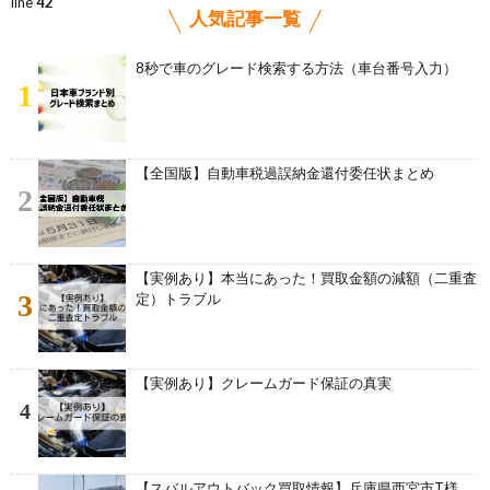
line
42
人気記事一覧
8秒で車のグレード検索する方法（車台番号入力）
1
【全国版】自動車税過誤納金還付委任状まとめ
2
【実例あり】本当にあった！買取金額の減額（二重査
3
定）トラブル
【実例あり】クレームガード保証の真実
4
【スバルアウトバック買取情報】兵庫県西宮市T様、