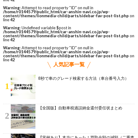
Warning
: Attempt to read property "ID" on null in
/home/r0144579/public_html/car-anshin-navi.co.jp/wp-
content/themes/lionmedia-child/parts/sidebar-fav-post-list.php
on
line
42
Warning
: Undefined variable $post in
/home/r0144579/public_html/car-anshin-navi.co.jp/wp-
content/themes/lionmedia-child/parts/sidebar-fav-post-list.php
on
line
42
Warning
: Attempt to read property "ID" on null in
/home/r0144579/public_html/car-anshin-navi.co.jp/wp-
content/themes/lionmedia-child/parts/sidebar-fav-post-list.php
on
line
42
人気記事一覧
8秒で車のグレード検索する方法（車台番号入力）
1
【全国版】自動車税過誤納金還付委任状まとめ
2
【実例あり】本当にあった！買取金額の減額（二重査