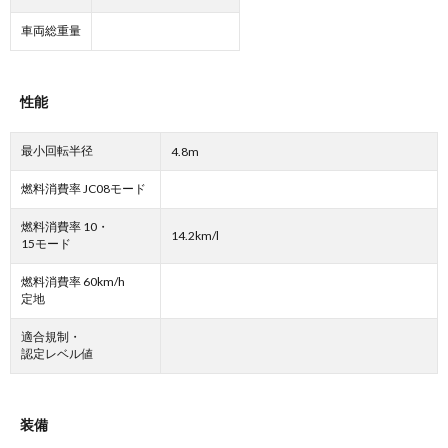
車両総重量
性能
最小回転半径
4.8m
燃料消費率 JC08モード
燃料消費率 10・
14.2km/l
15モード
燃料消費率 60km/h
定地
適合規制・
認定レベル値
装備