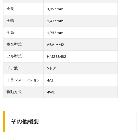
全長
3,395mm
全幅
1,475mm
全高
1,755mm
車名型式
ABA-HM2
フル型式
HM288482
ドア数
5ドア
トランスミッション
4AT
駆動方式
4WD
その他概要