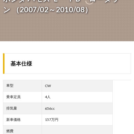
ン （2007/02～2010/08）
基本仕様
車型
CW
乗車定員
4人
排気量
656cc
新車価格
157万円
燃費