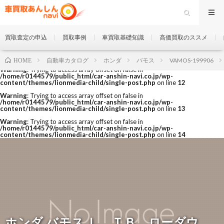
買取査定の申込
買取事例
車買取基礎知識
高価買取のススメ
自動車カタログ
ホンダ
バモス
VAMOS-199906
HOME
Warning
: Trying to access array offset on false in
/home/r0144579/public_html/car-anshin-navi.co.jp/wp-
content/themes/lionmedia-child/single-post.php
on line
12
Warning
: Trying to access array offset on false in
/home/r0144579/public_html/car-anshin-navi.co.jp/wp-
content/themes/lionmedia-child/single-post.php
on line
13
Warning
: Trying to access array offset on false in
/home/r0144579/public_html/car-anshin-navi.co.jp/wp-
content/themes/lionmedia-child/single-post.php
on line
14
ホンダ バモス Ｌ ＴＢ ローダウ