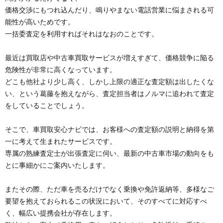
価格交渉にもつれ込んだり、鳴りやまない電話営業に悩まされる可
能性が高いためです。
一括委査定を利用すればそれはなおのことです。
最近は買取店や中古車買取サービスが増えすぎて、価格競争に陥る
危険性が非常に高くなっています。
どこも他社より少し高く、しかし上限の適正な査定額は出したくな
い、という葛藤を抱えながら、査定担当者はノルマに追われて査定
をしていることでしょう。
そこで、車買取安心ナビでは、お客様への査定額の説明と納得を第
一に考えて生まれたサービスです。
専属の熟練査定士が出張査定に伺い、最新の中古車市場の動向をも
とに事細かにご案内いたします。
またその際、ただ車を売るだけでなく乗換や免許返納等、多様なご
要望を抱えておられるこの状況において、そのすべてに対応すべ
く、幅広い提携会社が存在します。