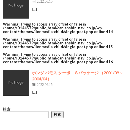
2022.06.15
[…]
Warning
: Trying to access array offset on false in
/home/r0144579/public_html/car-anshin-navi.co.jp/wp-
content/themes/lionmedia-child/single-post.php
on line
414
Warning
: Trying to access array offset on false in
/home/r0144579/public_html/car-anshin-navi.co.jp/wp-
content/themes/lionmedia-child/single-post.php
on line
415
Warning
: Trying to access array offset on false in
/home/r0144579/public_html/car-anshin-navi.co.jp/wp-
content/themes/lionmedia-child/single-post.php
on line
416
ホンダ バモス ターボ Ｓパッケージ （2001/09～
2004/04）
2022.06.15
[…]
検索
検索