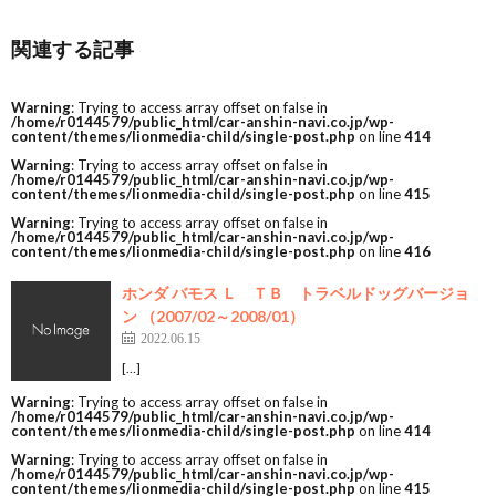
関連する記事
Warning
: Trying to access array offset on false in
/home/r0144579/public_html/car-anshin-navi.co.jp/wp-
content/themes/lionmedia-child/single-post.php
on line
414
Warning
: Trying to access array offset on false in
/home/r0144579/public_html/car-anshin-navi.co.jp/wp-
content/themes/lionmedia-child/single-post.php
on line
415
Warning
: Trying to access array offset on false in
/home/r0144579/public_html/car-anshin-navi.co.jp/wp-
content/themes/lionmedia-child/single-post.php
on line
416
ホンダ バモス Ｌ ＴＢ トラベルドッグバージョ
ン （2007/02～2008/01）
2022.06.15
[…]
Warning
: Trying to access array offset on false in
/home/r0144579/public_html/car-anshin-navi.co.jp/wp-
content/themes/lionmedia-child/single-post.php
on line
414
Warning
: Trying to access array offset on false in
/home/r0144579/public_html/car-anshin-navi.co.jp/wp-
content/themes/lionmedia-child/single-post.php
on line
415