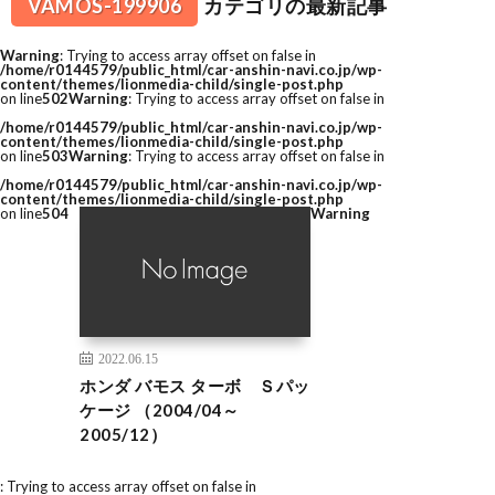
VAMOS-199906
カテゴリの最新記事
Warning
: Trying to access array offset on false in
/home/r0144579/public_html/car-anshin-navi.co.jp/wp-
content/themes/lionmedia-child/single-post.php
on line
502
Warning
: Trying to access array offset on false in
/home/r0144579/public_html/car-anshin-navi.co.jp/wp-
content/themes/lionmedia-child/single-post.php
on line
503
Warning
: Trying to access array offset on false in
/home/r0144579/public_html/car-anshin-navi.co.jp/wp-
content/themes/lionmedia-child/single-post.php
on line
504
Warning
2022.06.15
ホンダ バモス ターボ Ｓパッ
ケージ （2004/04～
2005/12）
: Trying to access array offset on false in