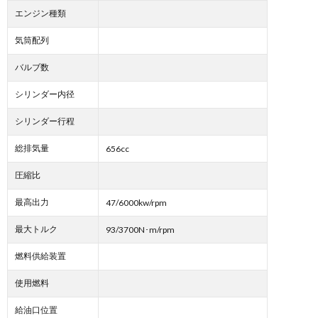
エンジン種類
気筒配列
バルブ数
シリンダー内径
シリンダー行程
総排気量
656cc
圧縮比
最高出力
47/6000kw/rpm
最大トルク
93/3700N･m/rpm
燃料供給装置
使用燃料
給油口位置