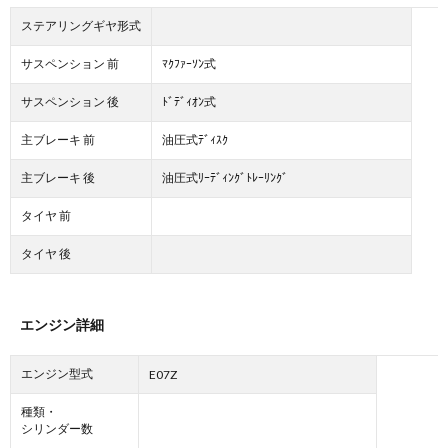
ステアリングギヤ形式
サスペンション 前
ﾏｸﾌｧｰｿﾝ式
サスペンション 後
ﾄﾞﾃﾞｨｵﾝ式
主ブレーキ 前
油圧式ﾃﾞｨｽｸ
主ブレーキ 後
油圧式ﾘｰﾃﾞｨﾝｸﾞﾄﾚｰﾘﾝｸﾞ
タイヤ 前
タイヤ 後
エンジン詳細
エンジン型式
E07Z
種類・
シリンダー数