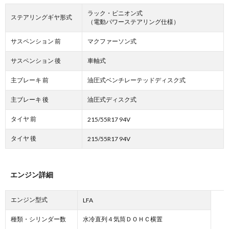
ラック・ピニオン式
ステアリングギヤ形式
（電動パワーステアリング仕様）
サスペンション 前
マクファーソン式
サスペンション 後
車軸式
主ブレーキ 前
油圧式ベンチレーテッドディスク式
主ブレーキ 後
油圧式ディスク式
タイヤ 前
215/55R17 94V
タイヤ 後
215/55R17 94V
エンジン詳細
エンジン型式
LFA
種類・シリンダー数
水冷直列４気筒ＤＯＨＣ横置