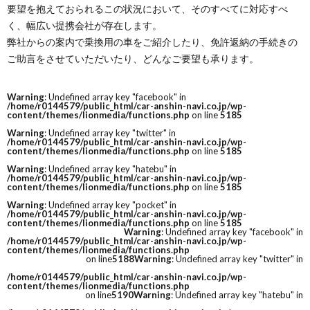
要望を抱えておられるこの状況において、そのすべてに対応すべ
く、幅広い提携会社が存在します。
弊社からの案内で乗換用の車をご紹介したり、免許返納の手続きの
ご助言をさせていただいたり、どんなご要望も承ります。
Warning
: Undefined array key "facebook" in
/home/r0144579/public_html/car-anshin-navi.co.jp/wp-
content/themes/lionmedia/functions.php
on line
5185
Warning
: Undefined array key "twitter" in
/home/r0144579/public_html/car-anshin-navi.co.jp/wp-
content/themes/lionmedia/functions.php
on line
5185
Warning
: Undefined array key "hatebu" in
/home/r0144579/public_html/car-anshin-navi.co.jp/wp-
content/themes/lionmedia/functions.php
on line
5185
Warning
: Undefined array key "pocket" in
/home/r0144579/public_html/car-anshin-navi.co.jp/wp-
content/themes/lionmedia/functions.php
on line
5185
Warning
: Undefined array key "facebook" in
/home/r0144579/public_html/car-anshin-navi.co.jp/wp-
content/themes/lionmedia/functions.php
on line
5188
Warning
: Undefined array key "twitter" in
/home/r0144579/public_html/car-anshin-navi.co.jp/wp-
content/themes/lionmedia/functions.php
on line
5190
Warning
: Undefined array key "hatebu" in