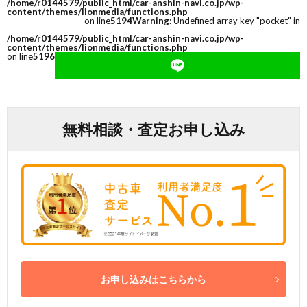
/home/r0144579/public_html/car-anshin-navi.co.jp/wp-
content/themes/lionmedia/functions.php
on line
5194
Warning
: Undefined array key "pocket" in
/home/r0144579/public_html/car-anshin-navi.co.jp/wp-
content/themes/lionmedia/functions.php
on line
5196
無料相談・査定お申し込み
お申し込みはこちらから