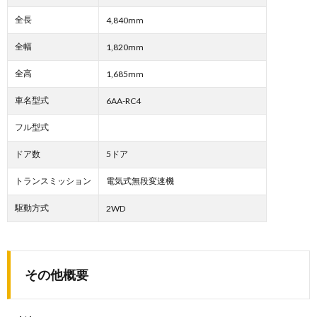
全長
4,840mm
全幅
1,820mm
全高
1,685mm
車名型式
6AA-RC4
フル型式
ドア数
5ドア
トランスミッション
電気式無段変速機
駆動方式
2WD
その他概要