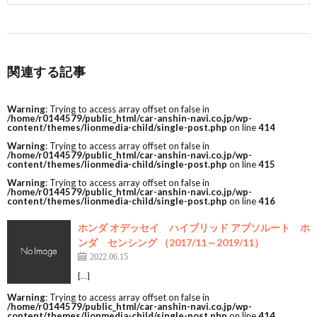
関連する記事
Warning
: Trying to access array offset on false in
/home/r0144579/public_html/car-anshin-navi.co.jp/wp-
content/themes/lionmedia-child/single-post.php
on line
414
Warning
: Trying to access array offset on false in
/home/r0144579/public_html/car-anshin-navi.co.jp/wp-
content/themes/lionmedia-child/single-post.php
on line
415
Warning
: Trying to access array offset on false in
/home/r0144579/public_html/car-anshin-navi.co.jp/wp-
content/themes/lionmedia-child/single-post.php
on line
416
ホンダ オデッセイ ハイブリッド アブソルート ホ
ンダ センシング （2017/11～2019/11）
2022.06.15
[…]
Warning
: Trying to access array offset on false in
/home/r0144579/public_html/car-anshin-navi.co.jp/wp-
content/themes/lionmedia-child/single-post.php
on line
414