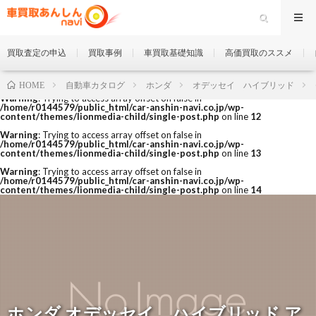
買取査定の申込
買取事例
車買取基礎知識
高価買取のススメ
自動車カタログ
ホンダ
オデッセイ ハイブリッド
HOME
Warning
: Trying to access array offset on false in
/home/r0144579/public_html/car-anshin-navi.co.jp/wp-
content/themes/lionmedia-child/single-post.php
on line
12
Warning
: Trying to access array offset on false in
/home/r0144579/public_html/car-anshin-navi.co.jp/wp-
content/themes/lionmedia-child/single-post.php
on line
13
Warning
: Trying to access array offset on false in
/home/r0144579/public_html/car-anshin-navi.co.jp/wp-
content/themes/lionmedia-child/single-post.php
on line
14
ホンダ オデッセイ ハイブリッド ア