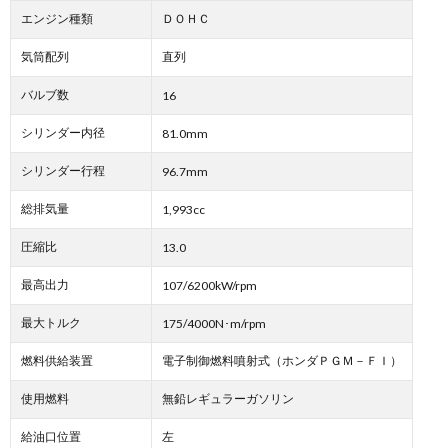
エンジン種類
ＤＯＨＣ
気筒配列
直列
バルブ数
16
シリンダー内径
81.0mm
シリンダー行程
96.7mm
総排気量
1,993cc
圧縮比
13.0
最高出力
107/6200kW/rpm
最大トルク
175/4000N･m/rpm
燃料供給装置
電子制御燃料噴射式（ホンダＰＧＭ－ＦＩ）
使用燃料
無鉛レギュラーガソリン
給油口位置
左