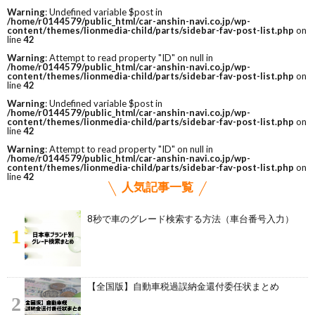
Warning
: Undefined variable $post in
/home/r0144579/public_html/car-anshin-navi.co.jp/wp-
content/themes/lionmedia-child/parts/sidebar-fav-post-list.php
on
line
42
Warning
: Attempt to read property "ID" on null in
/home/r0144579/public_html/car-anshin-navi.co.jp/wp-
content/themes/lionmedia-child/parts/sidebar-fav-post-list.php
on
line
42
Warning
: Undefined variable $post in
/home/r0144579/public_html/car-anshin-navi.co.jp/wp-
content/themes/lionmedia-child/parts/sidebar-fav-post-list.php
on
line
42
Warning
: Attempt to read property "ID" on null in
/home/r0144579/public_html/car-anshin-navi.co.jp/wp-
content/themes/lionmedia-child/parts/sidebar-fav-post-list.php
on
line
42
人気記事一覧
8秒で車のグレード検索する方法（車台番号入力）
1
【全国版】自動車税過誤納金還付委任状まとめ
2