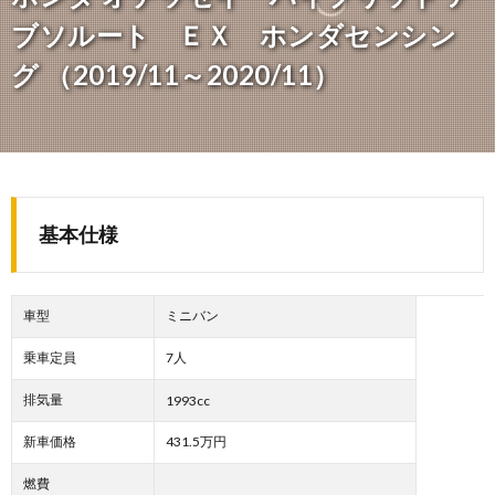
ブソルート ＥＸ ホンダセンシン
グ （2019/11～2020/11）
基本仕様
車型
ミニバン
乗車定員
7人
排気量
1993cc
新車価格
431.5万円
燃費