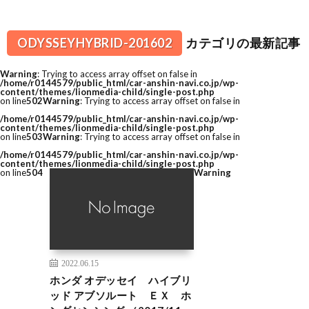
ODYSSEYHYBRID-201602
カテゴリの最新記事
Warning
: Trying to access array offset on false in
/home/r0144579/public_html/car-anshin-navi.co.jp/wp-
content/themes/lionmedia-child/single-post.php
on line
502
Warning
: Trying to access array offset on false in
/home/r0144579/public_html/car-anshin-navi.co.jp/wp-
content/themes/lionmedia-child/single-post.php
on line
503
Warning
: Trying to access array offset on false in
/home/r0144579/public_html/car-anshin-navi.co.jp/wp-
content/themes/lionmedia-child/single-post.php
on line
504
Warning
2022.06.15
ホンダ オデッセイ ハイブリ
ッド アブソルート ＥＸ ホ