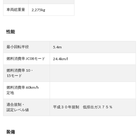
車両総重量
2,275kg
性能
最小回転半径
5.4m
燃料消費率 JC08モード
24.4km/l
燃料消費率 10・
15モード
燃料消費率 60km/h
定地
適合規制・
平成３０年規制 低排出ガス７５％
認定レベル値
装備