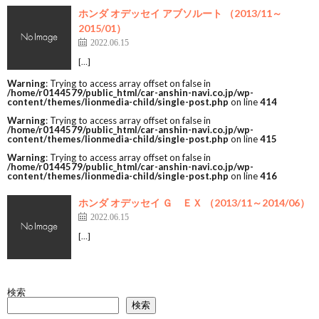
ホンダ オデッセイ アブソルート （2013/11～
2015/01）
2022.06.15
[…]
Warning
: Trying to access array offset on false in
/home/r0144579/public_html/car-anshin-navi.co.jp/wp-
content/themes/lionmedia-child/single-post.php
on line
414
Warning
: Trying to access array offset on false in
/home/r0144579/public_html/car-anshin-navi.co.jp/wp-
content/themes/lionmedia-child/single-post.php
on line
415
Warning
: Trying to access array offset on false in
/home/r0144579/public_html/car-anshin-navi.co.jp/wp-
content/themes/lionmedia-child/single-post.php
on line
416
ホンダ オデッセイ Ｇ ＥＸ （2013/11～2014/06）
2022.06.15
[…]
検索
検索