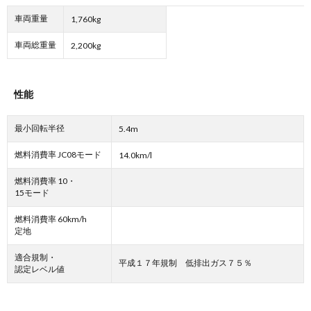
車両重量
1,760kg
車両総重量
2,200kg
性能
最小回転半径
5.4m
燃料消費率 JC08モード
14.0km/l
燃料消費率 10・
15モード
燃料消費率 60km/h
定地
適合規制・
平成１７年規制 低排出ガス７５％
認定レベル値