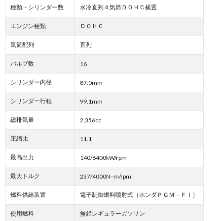
種類・シリンダー数
水冷直列４気筒ＤＯＨＣ横置
エンジン種類
ＤＯＨＣ
気筒配列
直列
バルブ数
16
シリンダー内径
87.0mm
シリンダー行程
99.1mm
総排気量
2,356cc
圧縮比
11.1
最高出力
140/6400kW/rpm
最大トルク
237/4000N･m/rpm
燃料供給装置
電子制御燃料噴射式（ホンダＰＧＭ－ＦＩ）
使用燃料
無鉛レギュラーガソリン