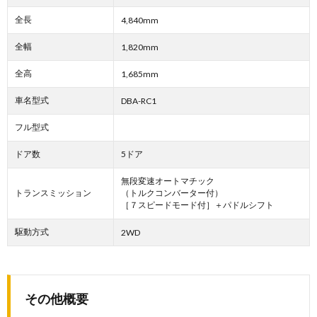
全長
4,840mm
全幅
1,820mm
全高
1,685mm
車名型式
DBA-RC1
フル型式
ドア数
5ドア
無段変速オートマチック
トランスミッション
（トルクコンバーター付）
［７スピードモード付］＋パドルシフト
駆動方式
2WD
その他概要