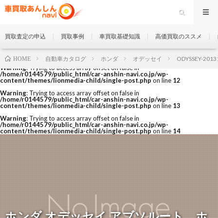
買取査定の申込
買取事例
車買取基礎知識
高価買取のススメ
自動車カタログ
ホンダ
オデッセイ
ODYSSEY-2013
HOME
Warning
: Trying to access array offset on false in
/home/r0144579/public_html/car-anshin-navi.co.jp/wp-
content/themes/lionmedia-child/single-post.php
on line
12
Warning
: Trying to access array offset on false in
/home/r0144579/public_html/car-anshin-navi.co.jp/wp-
content/themes/lionmedia-child/single-post.php
on line
13
Warning
: Trying to access array offset on false in
/home/r0144579/public_html/car-anshin-navi.co.jp/wp-
content/themes/lionmedia-child/single-post.php
on line
14
ホンダ オデッセイ アブソルート ホ