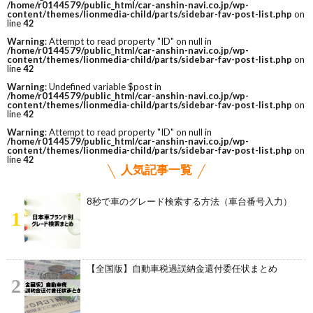
/home/r0144579/public_html/car-anshin-navi.co.jp/wp-
content/themes/lionmedia-child/parts/sidebar-fav-post-list.php
on
line
42
Warning
: Attempt to read property "ID" on null in
/home/r0144579/public_html/car-anshin-navi.co.jp/wp-
content/themes/lionmedia-child/parts/sidebar-fav-post-list.php
on
line
42
Warning
: Undefined variable $post in
/home/r0144579/public_html/car-anshin-navi.co.jp/wp-
content/themes/lionmedia-child/parts/sidebar-fav-post-list.php
on
line
42
Warning
: Attempt to read property "ID" on null in
/home/r0144579/public_html/car-anshin-navi.co.jp/wp-
content/themes/lionmedia-child/parts/sidebar-fav-post-list.php
on
line
42
人気記事一覧
8秒で車のグレード検索する方法（車台番号入力）
1
【全国版】自動車税過誤納金還付委任状まとめ
2