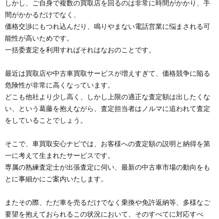
しかし、ご自身で複数の買取店を回るのは非常に時間がかかり、手
間がかかるだけでなく、
価格交渉にもつれ込んだり、鳴りやまない電話営業に悩まされる可
能性が高いためです。
一括委査定を利用すればそれはなおのことです。
最近は買取店や中古車買取サービスが増えすぎて、価格競争に陥る
危険性が非常に高くなっています。
どこも他社より少し高く、しかし上限の適正な査定額は出したくな
い、という葛藤を抱えながら、査定担当者はノルマに追われて査定
をしていることでしょう。
そこで、車買取安心ナビでは、お客様への査定額の説明と納得を第
一に考えて生まれたサービスです。
専属の熟練査定士が出張査定に伺い、最新の中古車市場の動向をも
とに事細かにご案内いたします。
またその際、ただ車を売るだけでなく乗換や免許返納等、多様なご
要望を抱えておられるこの状況において、そのすべてに対応すべ