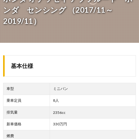
ンダ センシング （2017/11～
2019/11）
基本仕様
車型
ミニバン
乗車定員
8人
排気量
2356cc
新車価格
330万円
燃費