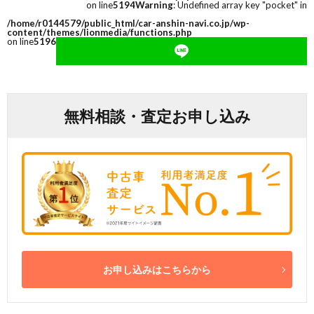
on line
5194
Warning
: Undefined array key "pocket" in
/home/r0144579/public_html/car-anshin-navi.co.jp/wp-
content/themes/lionmedia/functions.php
on line
5196
無料相談・査定お申し込み
お申し込みはこちらから