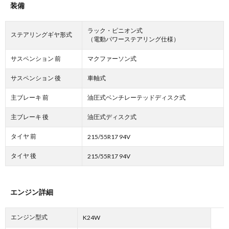
装備
ラック・ピニオン式
ステアリングギヤ形式
（電動パワーステアリング仕様）
サスペンション 前
マクファーソン式
サスペンション 後
車軸式
主ブレーキ 前
油圧式ベンチレーテッドディスク式
主ブレーキ 後
油圧式ディスク式
タイヤ 前
215/55R17 94V
タイヤ 後
215/55R17 94V
エンジン詳細
エンジン型式
K24W