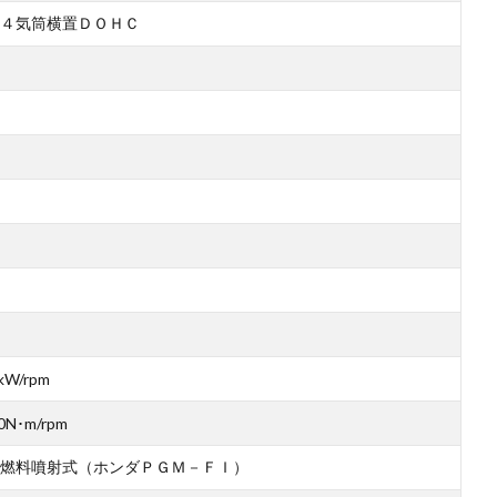
４気筒横置ＤＯＨＣ
kW/rpm
0N･m/rpm
燃料噴射式（ホンダＰＧＭ－ＦＩ）