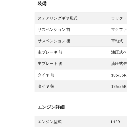
装備
ステアリングギヤ形式
ラック・
サスペンション 前
マクファ
サスペンション 後
車軸式
主ブレーキ 前
油圧式ベ
主ブレーキ 後
油圧式デ
タイヤ 前
185/55R
タイヤ 後
185/55R
エンジン詳細
エンジン型式
L15B