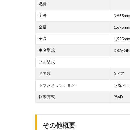
燃費
全長
3,955m
全幅
1,695m
全高
1,525m
車名型式
DBA-GK
フル型式
ドア数
5ドア
トランスミッション
６速マニ
駆動方式
2WD
その他概要