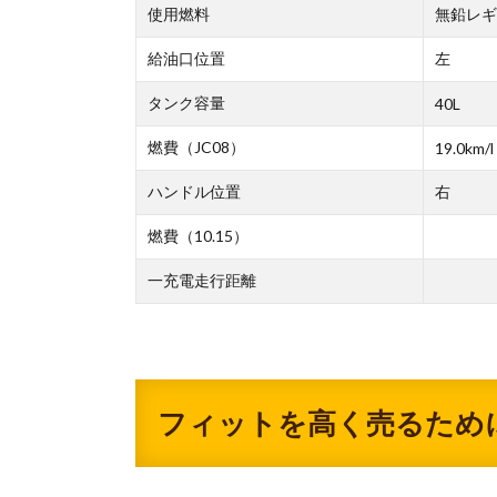
使用燃料
無鉛レギ
給油口位置
左
タンク容量
40L
燃費（JC08）
19.0km/l
ハンドル位置
右
燃費（10.15）
一充電走行距離
フィットを高く売るため