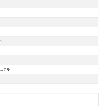
m
m
m
5
ュアル