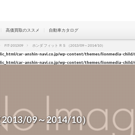
高価買取のススメ
自動車カタログ
ic_html/car-anshin-navi.co.jp/wp-content/themes/lionmedia-child/
FIT-201309
ホンダ フィット ＲＳ （2013/09～2014/10）
ic_html/car-anshin-navi.co.jp/wp-content/themes/lionmedia-child/
ic_html/car-anshin-navi.co.jp/wp-content/themes/lionmedia-child/
13/09～2014/10）