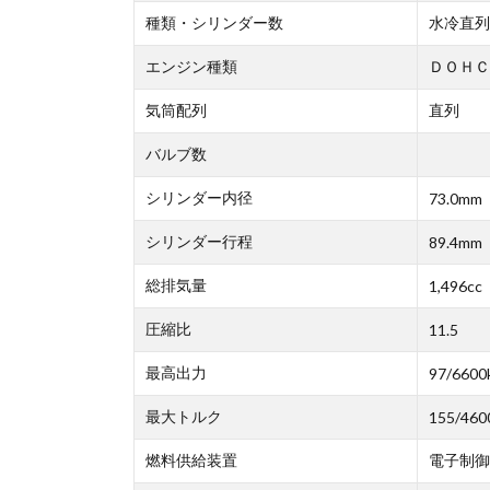
種類・シリンダー数
水冷直列
エンジン種類
ＤＯＨＣ
気筒配列
直列
バルブ数
シリンダー内径
73.0mm
シリンダー行程
89.4mm
総排気量
1,496cc
圧縮比
11.5
最高出力
97/6600
最大トルク
155/460
燃料供給装置
電子制御