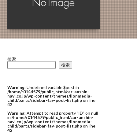
検索
検索
Warning
: Undefined variable $post in
/home/r0144579/public_html/car-anshin-
navi.co.jp/wp-content/themes/lionmedia-
child/parts/sidebar-fav-post-list.php
on line
42
Warning
: Attempt to read property "ID" on null
in
/home/r0144579/public_html/car-anshin-
navi.co.jp/wp-content/themes/lionmedia-
child/parts/sidebar-fav-post-list.php
on line
42