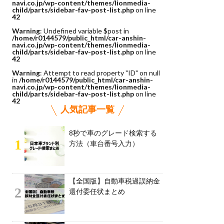
navi.co.jp/wp-content/themes/lionmedia-
child/parts/sidebar-fav-post-list.php
on line
42
Warning
: Undefined variable $post in
/home/r0144579/public_html/car-anshin-
navi.co.jp/wp-content/themes/lionmedia-
child/parts/sidebar-fav-post-list.php
on line
42
Warning
: Attempt to read property "ID" on null
in
/home/r0144579/public_html/car-anshin-
navi.co.jp/wp-content/themes/lionmedia-
child/parts/sidebar-fav-post-list.php
on line
42
人気記事一覧
8秒で車のグレード検索する
1
方法（車台番号入力）
【全国版】自動車税過誤納金
2
還付委任状まとめ