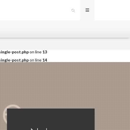
single-post.php
on line
12
single-post.php
on line
13
single-post.php
on line
14