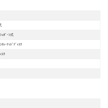
式
ｯｼｭﾎﾞｰﾝ式
ﾁﾚｰﾃｯﾄﾞﾃﾞｨｽｸ
ｨｽｸ