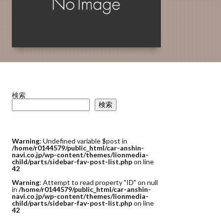
検索
検索
Warning
: Undefined variable $post in
/home/r0144579/public_html/car-anshin-
navi.co.jp/wp-content/themes/lionmedia-
child/parts/sidebar-fav-post-list.php
on line
42
Warning
: Attempt to read property "ID" on null
in
/home/r0144579/public_html/car-anshin-
navi.co.jp/wp-content/themes/lionmedia-
child/parts/sidebar-fav-post-list.php
on line
42