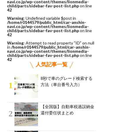
navi.co.jp/wp-content/themes/lionmedia-
child/parts/sidebar-fav-post-list.php
on line
42
Warning
: Undefined variable $post in
/home/r0144579/public_html/car-anshin-
navi.co.jp/wp-content/themes/lionmedia-
child/parts/sidebar-fav-post-list.php
on line
42
Warning
: Attempt to read property "ID" on null
in
/home/r0144579/public_html/car-anshin-
navi.co.jp/wp-content/themes/lionmedia-
child/parts/sidebar-fav-post-list.php
on line
42
人気記事一覧
8秒で車のグレード検索する
1
方法（車台番号入力）
【全国版】自動車税過誤納金
2
還付委任状まとめ