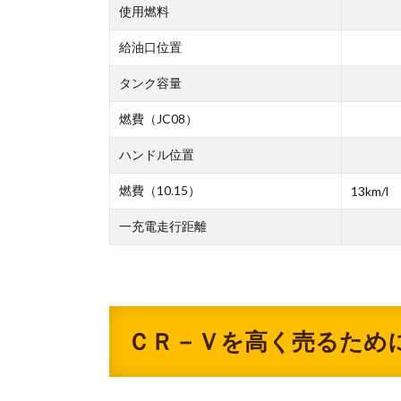
使用燃料
給油口位置
タンク容量
燃費（JC08）
ハンドル位置
燃費（10.15）
13km/l
一充電走行距離
ＣＲ－Ｖを高く売るため