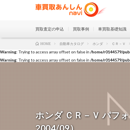
買取査定の申込
買取事例
車買取基礎知識
Warning
: Trying to access array offset on false in
/home/r0144579/publ
自動車カタログ
ホンダ
ＣＲ－Ｖ
HOME
Warning
: Trying to access array offset on false in
/home/r0144579/publ
Warning
: Trying to access array offset on false in
/home/r0144579/publ
ホンダ ＣＲ－Ｖ パフォー
2004/09）