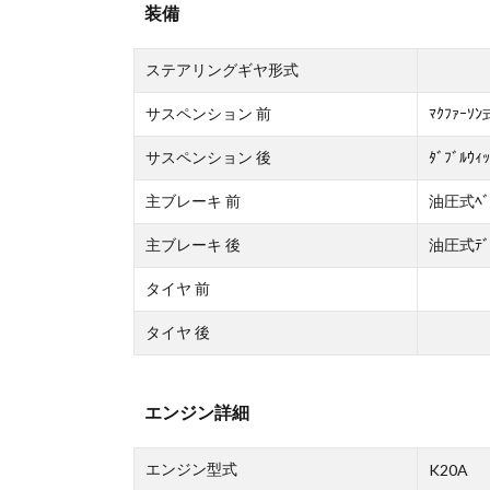
装備
ステアリングギヤ形式
サスペンション 前
ﾏｸﾌｧｰｿﾝ
サスペンション 後
ﾀﾞﾌﾞﾙｳｨ
主ブレーキ 前
油圧式ﾍﾞﾝ
主ブレーキ 後
油圧式ﾃﾞ
タイヤ 前
タイヤ 後
エンジン詳細
エンジン型式
K20A