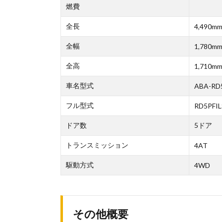
燃費
全長
4,490m
全幅
1,780m
全高
1,710m
車名型式
ABA-RD
フル型式
RD5PFI
ドア数
5ドア
トランスミッション
4AT
駆動方式
4WD
その他概要