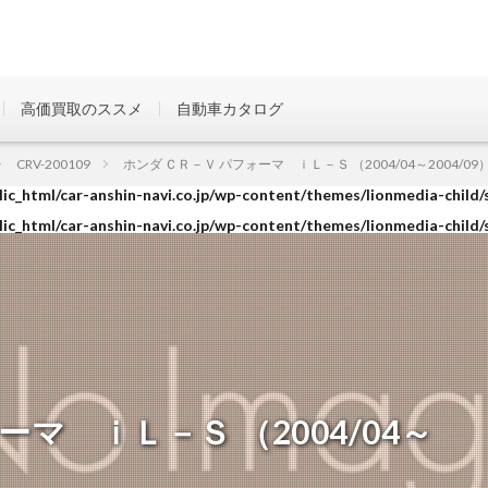
高価買取のススメ
自動車カタログ
ic_html/car-anshin-navi.co.jp/wp-content/themes/lionmedia-child/
CRV-200109
ホンダ ＣＲ－Ｖ パフォーマ ｉＬ－Ｓ （2004/04～2004/09
ic_html/car-anshin-navi.co.jp/wp-content/themes/lionmedia-child/
ic_html/car-anshin-navi.co.jp/wp-content/themes/lionmedia-child/
マ ｉＬ－Ｓ （2004/04～