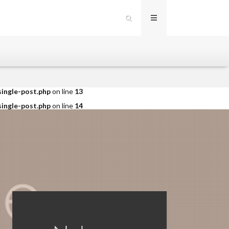
single-post.php
on line
12
）
single-post.php
on line
13
single-post.php
on line
14