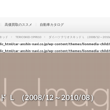
高価買取のススメ
自動車カタログ
ic_html/car-anshin-navi.co.jp/wp-content/themes/lionmedia-child/
キッド
TERIOSKID-199810
ダイハツ テリオスキッド Ｌ （2008/12～2010
ic_html/car-anshin-navi.co.jp/wp-content/themes/lionmedia-child/
ic_html/car-anshin-navi.co.jp/wp-content/themes/lionmedia-child/
 （2008/12～2010/08）