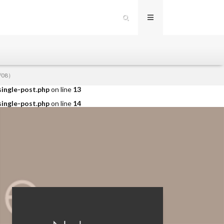
single-post.php
on line
12
/08）
single-post.php
on line
13
single-post.php
on line
14