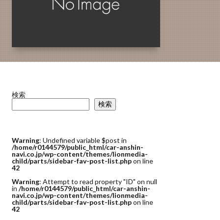
検索
検索
Warning
: Undefined variable $post in
/home/r0144579/public_html/car-anshin-
navi.co.jp/wp-content/themes/lionmedia-
child/parts/sidebar-fav-post-list.php
on line
42
Warning
: Attempt to read property "ID" on null
in
/home/r0144579/public_html/car-anshin-
navi.co.jp/wp-content/themes/lionmedia-
child/parts/sidebar-fav-post-list.php
on line
42