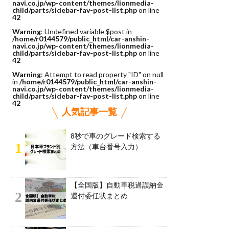
navi.co.jp/wp-content/themes/lionmedia-
child/parts/sidebar-fav-post-list.php
on line
42
Warning
: Undefined variable $post in
/home/r0144579/public_html/car-anshin-
navi.co.jp/wp-content/themes/lionmedia-
child/parts/sidebar-fav-post-list.php
on line
42
Warning
: Attempt to read property "ID" on null
in
/home/r0144579/public_html/car-anshin-
navi.co.jp/wp-content/themes/lionmedia-
child/parts/sidebar-fav-post-list.php
on line
42
人気記事一覧
8秒で車のグレード検索する
1
方法（車台番号入力）
【全国版】自動車税過誤納金
2
還付委任状まとめ