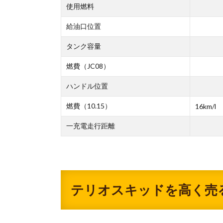
使用燃料
給油口位置
タンク容量
燃費（JC08）
ハンドル位置
燃費（10.15）
16km/l
一充電走行距離
テリオスキッドを高く売