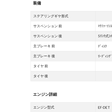
装備
ステアリングギヤ形式
サスペンション 前
ﾏｸﾌｧｰｿﾝ
サスペンション 後
5ﾘﾝｸ式ｺｲ
主ブレーキ 前
ﾃﾞｨｽｸ
主ブレーキ 後
ﾘｰﾃﾞｨﾝｸﾞ
タイヤ 前
タイヤ 後
エンジン詳細
エンジン型式
EF-DET