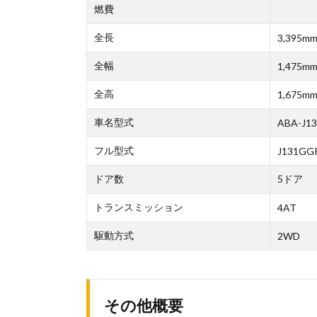
燃費
全長
3,395m
全幅
1,475m
全高
1,675m
車名型式
ABA-J1
フル型式
J131GGP
ドア数
5ドア
トランスミッション
4AT
駆動方式
2WD
その他概要