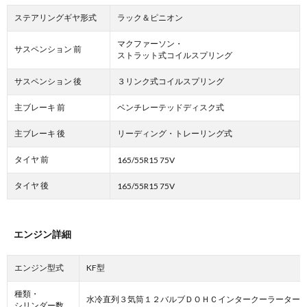
ステアリングギヤ形式
ラック＆ピニオン
マクファーソン・
サスペンション 前
ストラット式コイルスプリング
サスペンション 後
３リンク式コイルスプリング
主ブレーキ 前
ベンチレーテッドディスク式
主ブレーキ 後
リーディング・トレーリング式
タイヤ 前
165/55R15 75V
タイヤ 後
165/55R15 75V
エンジン詳細
エンジン型式
KF型
種類・
水冷直列３気筒１２バルブＤＯＨＣインタークーラーター
シリンダー数