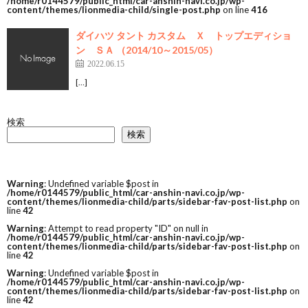
/home/r0144579/public_html/car-anshin-navi.co.jp/wp-
content/themes/lionmedia-child/single-post.php
on line
416
ダイハツ タント カスタム Ｘ トップエディショ
ン ＳＡ （2014/10～2015/05）
2022.06.15
[…]
検索
検索
Warning
: Undefined variable $post in
/home/r0144579/public_html/car-anshin-navi.co.jp/wp-
content/themes/lionmedia-child/parts/sidebar-fav-post-list.php
on
line
42
Warning
: Attempt to read property "ID" on null in
/home/r0144579/public_html/car-anshin-navi.co.jp/wp-
content/themes/lionmedia-child/parts/sidebar-fav-post-list.php
on
line
42
Warning
: Undefined variable $post in
/home/r0144579/public_html/car-anshin-navi.co.jp/wp-
content/themes/lionmedia-child/parts/sidebar-fav-post-list.php
on
line
42