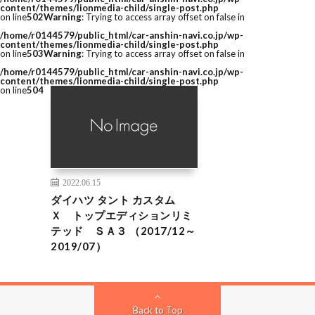
content/themes/lionmedia-child/single-post.php
on line
502
Warning
: Trying to access array offset on false in
/home/r0144579/public_html/car-anshin-navi.co.jp/wp-
content/themes/lionmedia-child/single-post.php
on line
503
Warning
: Trying to access array offset on false in
/home/r0144579/public_html/car-anshin-navi.co.jp/wp-
content/themes/lionmedia-child/single-post.php
on line
504
2022.06.15
ダイハツ タント カスタム
Ｘ トップエディションリミ
テッド ＳＡ３ （2017/12～
2019/07）
Back to Top