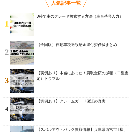
人気記事一覧
8秒で車のグレード検索する方法（車台番号入力）
1
【全国版】自動車税過誤納金還付委任状まとめ
2
【実例あり】本当にあった！買取金額の減額（二重査
3
定）トラブル
【実例あり】クレームガード保証の真実
4
【スバルアウトバック買取情報】兵庫県西宮市T様、