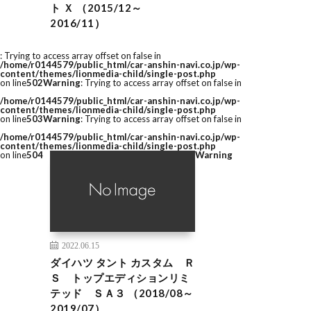
ト Ｘ （2015/12～
2016/11）
: Trying to access array offset on false in
/home/r0144579/public_html/car-anshin-navi.co.jp/wp-
content/themes/lionmedia-child/single-post.php
on line
502
Warning
: Trying to access array offset on false in
/home/r0144579/public_html/car-anshin-navi.co.jp/wp-
content/themes/lionmedia-child/single-post.php
on line
503
Warning
: Trying to access array offset on false in
/home/r0144579/public_html/car-anshin-navi.co.jp/wp-
content/themes/lionmedia-child/single-post.php
on line
504
Warning
2022.06.15
ダイハツ タント カスタム Ｒ
Ｓ トップエディションリミ
テッド ＳＡ３ （2018/08～
2019/07）