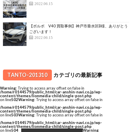
2022.06.15
【ボルボ V40 買取事例】神戸市垂水区B様、ありがとう
ございます！
2022.06.15
TANTO-201310
カテゴリの最新記事
Warning
: Trying to access array offset on false in
/home/r0144579/public_html/car-anshin-navi.co.jp/wp-
content/themes/lionmedia-child/single-post.php
on line
502
Warning
: Trying to access array offset on false in
/home/r0144579/public_html/car-anshin-navi.co.jp/wp-
content/themes/lionmedia-child/single-post.php
on line
503
Warning
: Trying to access array offset on false in
/home/r0144579/public_html/car-anshin-navi.co.jp/wp-
content/themes/lionmedia-child/single-post.php
on line
504
Warning