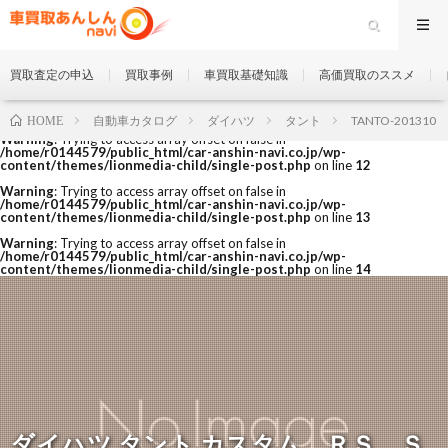
買取査定の申込
買取事例
車買取基礎知識
高価買取のススメ
自動車カタログ
ダイハツ
タント
TANTO-201310
HOME
Warning
: Trying to access array offset on false in
/home/r0144579/public_html/car-anshin-navi.co.jp/wp-
content/themes/lionmedia-child/single-post.php
on line
12
Warning
: Trying to access array offset on false in
/home/r0144579/public_html/car-anshin-navi.co.jp/wp-
content/themes/lionmedia-child/single-post.php
on line
13
Warning
: Trying to access array offset on false in
/home/r0144579/public_html/car-anshin-navi.co.jp/wp-
content/themes/lionmedia-child/single-post.php
on line
14
ダイハツ タント カスタム ＲＳ Ｓ