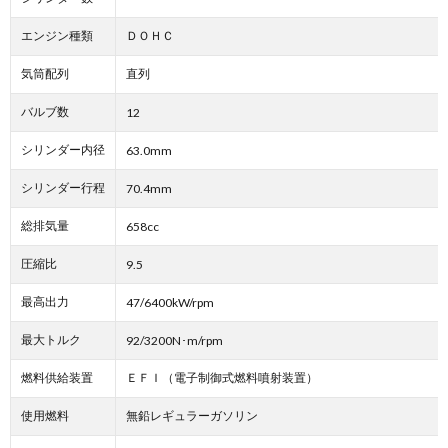
エンジン種類
ＤＯＨＣ
気筒配列
直列
バルブ数
12
シリンダー内径
63.0mm
シリンダー行程
70.4mm
総排気量
658cc
圧縮比
9.5
最高出力
47/6400kW/rpm
最大トルク
92/3200N･m/rpm
燃料供給装置
ＥＦＩ（電子制御式燃料噴射装置）
使用燃料
無鉛レギュラーガソリン