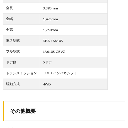
全長
3,395mm
全幅
1,475mm
全高
1,750mm
車名型式
DBA-LA610S
フル型式
LA610S-GBVZ
ドア数
5ドア
トランスミッション
ＣＶＴインパネシフト
駆動方式
4WD
その他概要