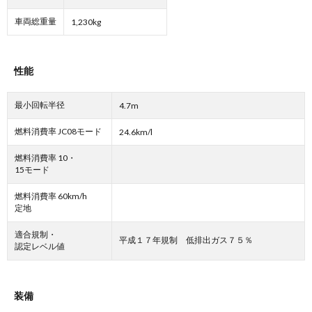
車両総重量
1,230kg
性能
最小回転半径
4.7m
燃料消費率 JC08モード
24.6km/l
燃料消費率 10・
15モード
燃料消費率 60km/h
定地
適合規制・
平成１７年規制 低排出ガス７５％
認定レベル値
装備