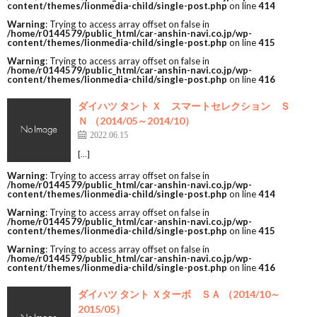
content/themes/lionmedia-child/single-post.php
on line
414
Warning
: Trying to access array offset on false in
/home/r0144579/public_html/car-anshin-navi.co.jp/wp-
content/themes/lionmedia-child/single-post.php
on line
415
Warning
: Trying to access array offset on false in
/home/r0144579/public_html/car-anshin-navi.co.jp/wp-
content/themes/lionmedia-child/single-post.php
on line
416
ダイハツ タント Ｘ スマートセレクション Ｓ
Ｎ （2014/05～2014/10）
2022.06.15
[…]
Warning
: Trying to access array offset on false in
/home/r0144579/public_html/car-anshin-navi.co.jp/wp-
content/themes/lionmedia-child/single-post.php
on line
414
Warning
: Trying to access array offset on false in
/home/r0144579/public_html/car-anshin-navi.co.jp/wp-
content/themes/lionmedia-child/single-post.php
on line
415
Warning
: Trying to access array offset on false in
/home/r0144579/public_html/car-anshin-navi.co.jp/wp-
content/themes/lionmedia-child/single-post.php
on line
416
ダイハツ タント Ｘターボ ＳＡ （2014/10～
2015/05）