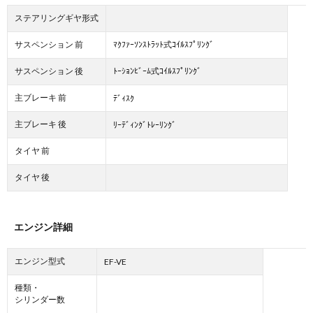
ステアリングギヤ形式
サスペンション 前
ﾏｸﾌｧｰｿﾝｽﾄﾗｯﾄ式ｺｲﾙｽﾌﾟﾘﾝｸﾞ
サスペンション 後
ﾄｰｼｮﾝﾋﾞｰﾑ式ｺｲﾙｽﾌﾟﾘﾝｸﾞ
主ブレーキ 前
ﾃﾞｨｽｸ
主ブレーキ 後
ﾘｰﾃﾞｨﾝｸﾞﾄﾚｰﾘﾝｸﾞ
タイヤ 前
タイヤ 後
エンジン詳細
エンジン型式
EF-VE
種類・
シリンダー数