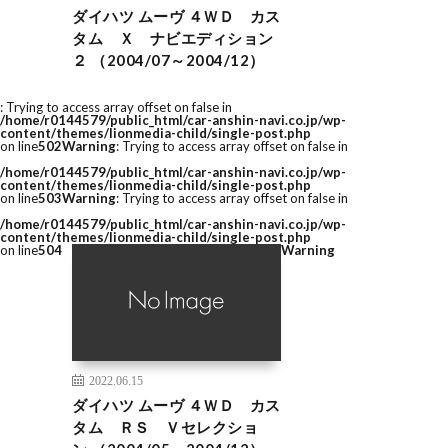
ダイハツ ムーヴ ４ＷＤ カス
タム Ｘ ナビエディション
２ （2004/07～2004/12）
: Trying to access array offset on false in
/home/r0144579/public_html/car-anshin-navi.co.jp/wp-
content/themes/lionmedia-child/single-post.php
on line
502
Warning
: Trying to access array offset on false in
/home/r0144579/public_html/car-anshin-navi.co.jp/wp-
content/themes/lionmedia-child/single-post.php
on line
503
Warning
: Trying to access array offset on false in
/home/r0144579/public_html/car-anshin-navi.co.jp/wp-
content/themes/lionmedia-child/single-post.php
on line
504
Warning
2022.06.15
ダイハツ ムーヴ ４ＷＤ カス
タム ＲＳ Ｖセレクショ