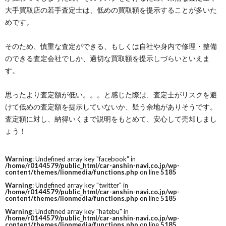
大手買取店の若手査定士は、低めの買取額を提示することが多いた
めです。
そのため、慎重な査定ができる、もしくは自社や身内で修理・整備
のできる査定会社でしか、適切な買取額を提示しづらいといえま
す。
思ったより査定額が低い。。。と感じた際は、査定士がリスクを避
けて低めの査定額を提示していないか、疑う余地がありそうです。
査定額に対し、納得いくまで説明をもとめて、安心して売却しまし
ょう！
Warning
: Undefined array key "facebook" in
/home/r0144579/public_html/car-anshin-navi.co.jp/wp-
content/themes/lionmedia/functions.php
on line
5185
Warning
: Undefined array key "twitter" in
/home/r0144579/public_html/car-anshin-navi.co.jp/wp-
content/themes/lionmedia/functions.php
on line
5185
Warning
: Undefined array key "hatebu" in
/home/r0144579/public_html/car-anshin-navi.co.jp/wp-
content/themes/lionmedia/functions.php
on line
5185