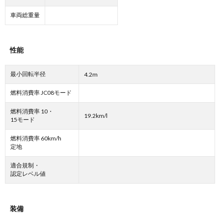
車両総重量
性能
最小回転半径
4.2m
燃料消費率 JC08モード
燃料消費率 10・
19.2km/l
15モード
燃料消費率 60km/h
定地
適合規制・
認定レベル値
装備