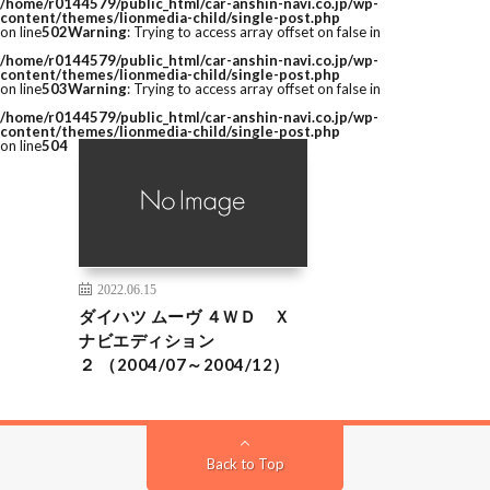
/home/r0144579/public_html/car-anshin-navi.co.jp/wp-
content/themes/lionmedia-child/single-post.php
on line
502
Warning
: Trying to access array offset on false in
/home/r0144579/public_html/car-anshin-navi.co.jp/wp-
content/themes/lionmedia-child/single-post.php
on line
503
Warning
: Trying to access array offset on false in
/home/r0144579/public_html/car-anshin-navi.co.jp/wp-
content/themes/lionmedia-child/single-post.php
on line
504
2022.06.15
ダイハツ ムーヴ ４ＷＤ Ｘ
ナビエディション
２ （2004/07～2004/12）
Back to Top