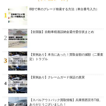
8秒で車のグレード検索する方法（車台番号入力）
1
【全国版】自動車税過誤納金還付委任状まとめ
2
【実例あり】本当にあった！買取金額の減額（二重査
3
定）トラブル
【実例あり】クレームガード保証の真実
4
【スバルアウトバック買取情報】兵庫県西宮市T様、
ありがとうございました！