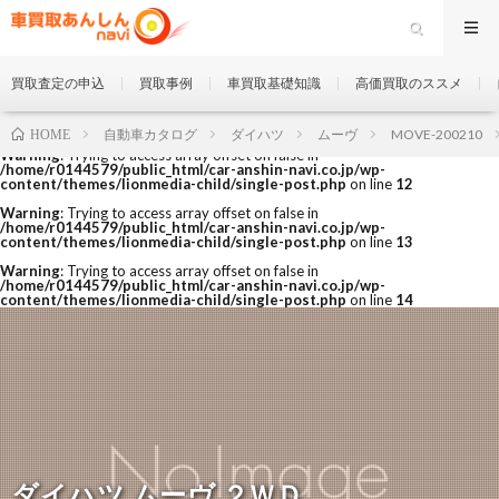
買取査定の申込
買取事例
車買取基礎知識
高価買取のススメ
自動車カタログ
ダイハツ
ムーヴ
MOVE-200210
HOME
Warning
: Trying to access array offset on false in
/home/r0144579/public_html/car-anshin-navi.co.jp/wp-
content/themes/lionmedia-child/single-post.php
on line
12
Warning
: Trying to access array offset on false in
/home/r0144579/public_html/car-anshin-navi.co.jp/wp-
content/themes/lionmedia-child/single-post.php
on line
13
Warning
: Trying to access array offset on false in
/home/r0144579/public_html/car-anshin-navi.co.jp/wp-
content/themes/lionmedia-child/single-post.php
on line
14
ダイハツ ムーヴ ２ＷＤ