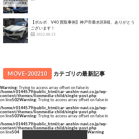
【ボルボ V40 買取事例】神戸市垂水区B様、ありがとう
ございます！
2022.06.15
MOVE-200210
カテゴリの最新記事
Warning
: Trying to access array offset on false in
/home/r0144579/public_html/car-anshin-navi.co.jp/wp-
content/themes/lionmedia-child/single-post.php
on line
502
Warning
: Trying to access array offset on false in
/home/r0144579/public_html/car-anshin-navi.co.jp/wp-
content/themes/lionmedia-child/single-post.php
on line
503
Warning
: Trying to access array offset on false in
/home/r0144579/public_html/car-anshin-navi.co.jp/wp-
content/themes/lionmedia-child/single-post.php
on line
504
Warning