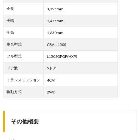
全長
3,395mm
全幅
1,475mm
全高
1,630mm
車名型式
CBA-L150S
フル型式
L150SGPGF(HXP)
ドア数
5ドア
トランスミッション
4CAT
駆動方式
2WD
その他概要