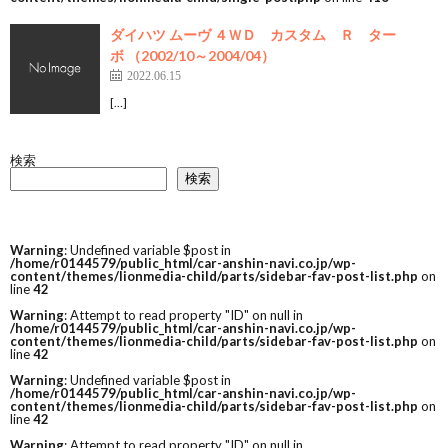
ダイハツ ムーヴ ４ＷＤ カスタム Ｒ ター
ボ （2002/10～2004/04）
2022.06.15
[…]
検索
検索
Warning
: Undefined variable $post in
/home/r0144579/public_html/car-anshin-navi.co.jp/wp-
content/themes/lionmedia-child/parts/sidebar-fav-post-list.php
on
line
42
Warning
: Attempt to read property "ID" on null in
/home/r0144579/public_html/car-anshin-navi.co.jp/wp-
content/themes/lionmedia-child/parts/sidebar-fav-post-list.php
on
line
42
Warning
: Undefined variable $post in
/home/r0144579/public_html/car-anshin-navi.co.jp/wp-
content/themes/lionmedia-child/parts/sidebar-fav-post-list.php
on
line
42
Warning
: Attempt to read property "ID" on null in