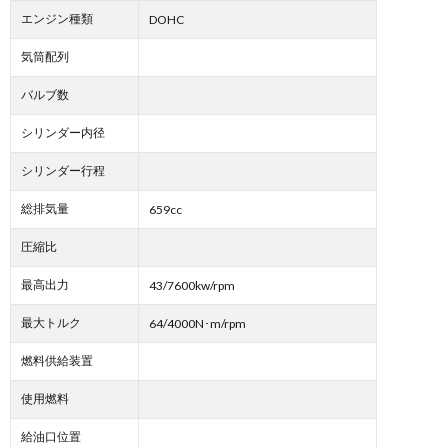
エンジン種類
DOHC
気筒配列
バルブ数
シリンダー内径
シリンダー行程
総排気量
659cc
圧縮比
最高出力
43/7600kw/rpm
最大トルク
64/4000N･m/rpm
燃料供給装置
使用燃料
給油口位置