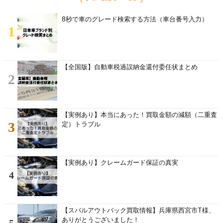
8秒で車のグレード検索する方法（車台番号入力）
1
【全国版】自動車税過誤納金還付委任状まとめ
2
【実例あり】本当にあった！買取金額の減額（二重査
3
定）トラブル
【実例あり】クレームガード保証の真実
4
【スバルアウトバック買取情報】兵庫県西宮市T様、
ありがとうございました！