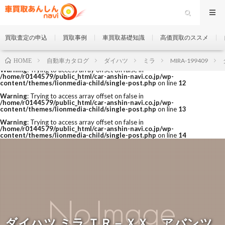
買取査定の申込
買取事例
車買取基礎知識
高価買取のススメ
自動車カタログ
ダイハツ
ミラ
MIRA-199409
HOME
Warning
: Trying to access array offset on false in
/home/r0144579/public_html/car-anshin-navi.co.jp/wp-
content/themes/lionmedia-child/single-post.php
on line
12
Warning
: Trying to access array offset on false in
/home/r0144579/public_html/car-anshin-navi.co.jp/wp-
content/themes/lionmedia-child/single-post.php
on line
13
Warning
: Trying to access array offset on false in
/home/r0144579/public_html/car-anshin-navi.co.jp/wp-
content/themes/lionmedia-child/single-post.php
on line
14
ダイハツ ミラ ＴＲ－ＸＸ アバンツ