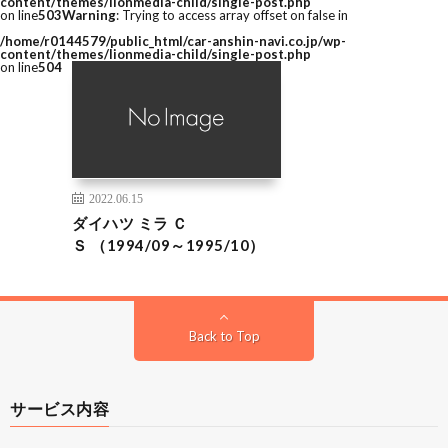
content/themes/lionmedia-child/single-post.php
on line
503
Warning
: Trying to access array offset on false in
/home/r0144579/public_html/car-anshin-navi.co.jp/wp-
content/themes/lionmedia-child/single-post.php
on line
504
2022.06.15
ダイハツ ミラ Ｃ
Ｓ （1994/09～1995/10）
Back to Top
サービス内容