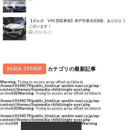
【ボルボ V40 買取事例】神戸市垂水区B様、ありがとう
ございます！
2022.06.15
MIRA-199409
カテゴリの最新記事
Warning
: Trying to access array offset on false in
/home/r0144579/public_html/car-anshin-navi.co.jp/wp-
content/themes/lionmedia-child/single-post.php
on line
502
Warning
: Trying to access array offset on false in
/home/r0144579/public_html/car-anshin-navi.co.jp/wp-
content/themes/lionmedia-child/single-post.php
on line
503
Warning
: Trying to access array offset on false in
/home/r0144579/public_html/car-anshin-navi.co.jp/wp-
content/themes/lionmedia-child/single-post.php
on line
504
Warning