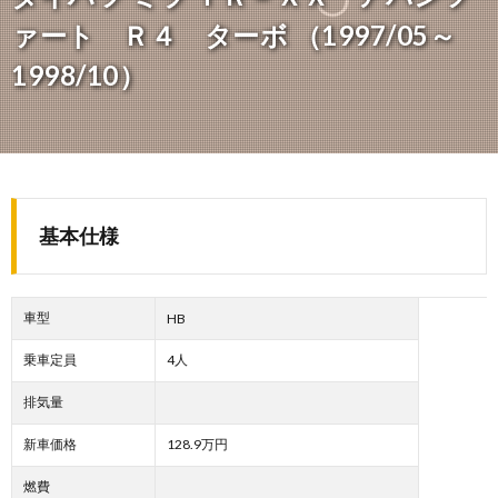
ァート Ｒ４ ターボ （1997/05～
1998/10）
基本仕様
車型
HB
乗車定員
4人
排気量
新車価格
128.9万円
燃費