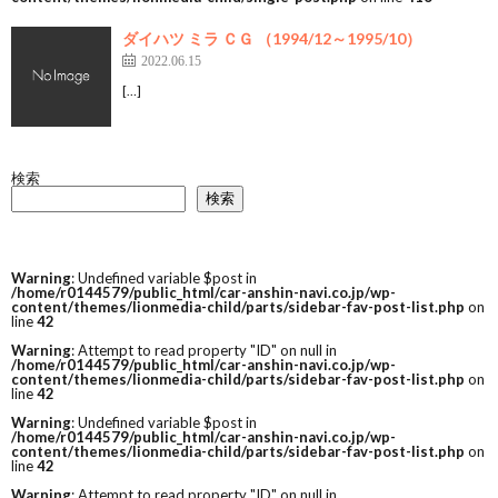
ダイハツ ミラ ＣＧ （1994/12～1995/10）
2022.06.15
[…]
検索
検索
Warning
: Undefined variable $post in
/home/r0144579/public_html/car-anshin-navi.co.jp/wp-
content/themes/lionmedia-child/parts/sidebar-fav-post-list.php
on
line
42
Warning
: Attempt to read property "ID" on null in
/home/r0144579/public_html/car-anshin-navi.co.jp/wp-
content/themes/lionmedia-child/parts/sidebar-fav-post-list.php
on
line
42
Warning
: Undefined variable $post in
/home/r0144579/public_html/car-anshin-navi.co.jp/wp-
content/themes/lionmedia-child/parts/sidebar-fav-post-list.php
on
line
42
Warning
: Attempt to read property "ID" on null in