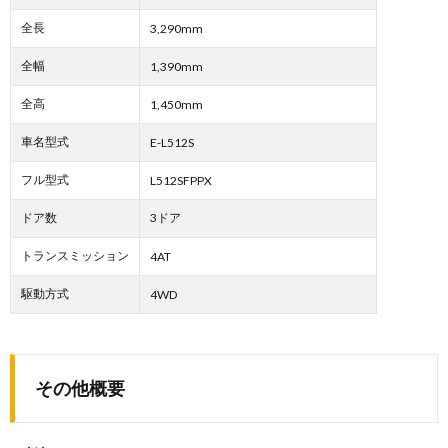
全長
3,290mm
全幅
1,390mm
全高
1,450mm
車名型式
E-L512S
フル型式
L512SFPPX
ドア数
3ドア
トランスミッション
4AT
駆動方式
4WD
その他概要