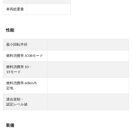
車両総重量
性能
最小回転半径
燃料消費率 JC08モード
燃料消費率 10・
15モード
燃料消費率 60km/h
定地
適合規制・
認定レベル値
装備