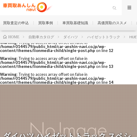
買取査定の申込
買取事例
車買取基礎知識
高価買取のススメ
自動車カタログ
ダイハツ
ハイゼットトラック
HIJE
HOME
Warning
: Trying to access array offset on false in
/home/r0144579/public_html/car-anshin-navi.co.jp/wp-
content/themes/lionmedia-child/single-post.php
on line
12
Warning
: Trying to access array offset on false in
/home/r0144579/public_html/car-anshin-navi.co.jp/wp-
content/themes/lionmedia-child/single-post.php
on line
13
Warning
: Trying to access array offset on false in
/home/r0144579/public_html/car-anshin-navi.co.jp/wp-
content/themes/lionmedia-child/single-post.php
on line
14
ダイハツ ハイゼットトラック スペシ