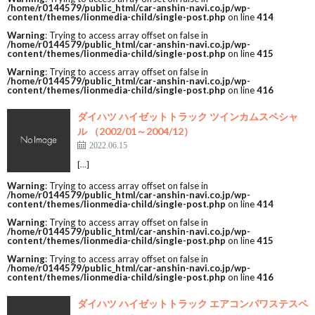
/home/r0144579/public_html/car-anshin-navi.co.jp/wp-
content/themes/lionmedia-child/single-post.php
on line
414
Warning
: Trying to access array offset on false in
/home/r0144579/public_html/car-anshin-navi.co.jp/wp-
content/themes/lionmedia-child/single-post.php
on line
415
Warning
: Trying to access array offset on false in
/home/r0144579/public_html/car-anshin-navi.co.jp/wp-
content/themes/lionmedia-child/single-post.php
on line
416
ダイハツ ハイゼットトラック ツインカムスペシャ
ル （2002/01～2004/12）
2022.06.15
[…]
Warning
: Trying to access array offset on false in
/home/r0144579/public_html/car-anshin-navi.co.jp/wp-
content/themes/lionmedia-child/single-post.php
on line
414
Warning
: Trying to access array offset on false in
/home/r0144579/public_html/car-anshin-navi.co.jp/wp-
content/themes/lionmedia-child/single-post.php
on line
415
Warning
: Trying to access array offset on false in
/home/r0144579/public_html/car-anshin-navi.co.jp/wp-
content/themes/lionmedia-child/single-post.php
on line
416
ダイハツ ハイゼットトラック エアコンパワステスペ