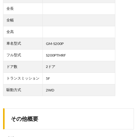
全長
全幅
全高
車名型式
GM-S200P
フル型式
S200PTMRF
ドア数
2ドア
トランスミッション
5F
駆動方式
2WD
その他概要