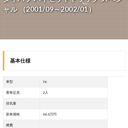
ャル （2001/09～2002/01）
基本仕様
車型
TK
乗車定員
2人
排気量
新車価格
66.6万円
燃費