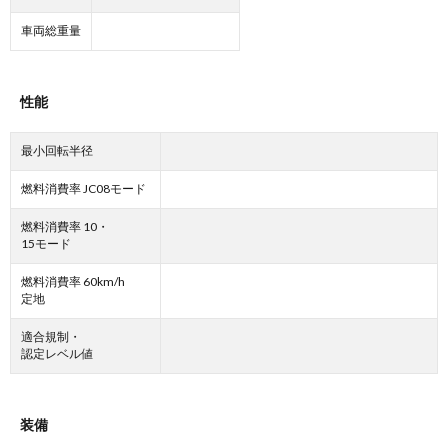
車両総重量
性能
最小回転半径
燃料消費率 JC08モード
燃料消費率 10・
15モード
燃料消費率 60km/h
定地
適合規制・
認定レベル値
装備