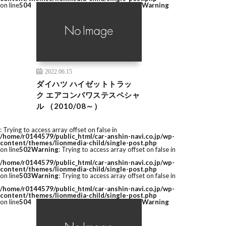
on line
504
Warning
2022.06.15
ダイハツ ハイゼットトラッ
ク エアコンパワステスペシャ
ル （2010/08～）
: Trying to access array offset on false in
/home/r0144579/public_html/car-anshin-navi.co.jp/wp-
content/themes/lionmedia-child/single-post.php
on line
502
Warning
: Trying to access array offset on false in
/home/r0144579/public_html/car-anshin-navi.co.jp/wp-
content/themes/lionmedia-child/single-post.php
on line
503
Warning
: Trying to access array offset on false in
/home/r0144579/public_html/car-anshin-navi.co.jp/wp-
content/themes/lionmedia-child/single-post.php
on line
504
Warning