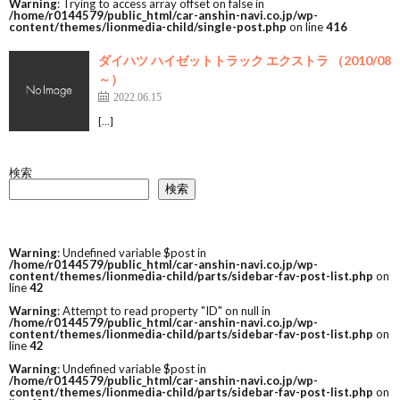
Warning
: Trying to access array offset on false in
/home/r0144579/public_html/car-anshin-navi.co.jp/wp-
content/themes/lionmedia-child/single-post.php
on line
416
ダイハツ ハイゼットトラック エクストラ （2010/08
～）
2022.06.15
[…]
検索
検索
Warning
: Undefined variable $post in
/home/r0144579/public_html/car-anshin-navi.co.jp/wp-
content/themes/lionmedia-child/parts/sidebar-fav-post-list.php
on
line
42
Warning
: Attempt to read property "ID" on null in
/home/r0144579/public_html/car-anshin-navi.co.jp/wp-
content/themes/lionmedia-child/parts/sidebar-fav-post-list.php
on
line
42
Warning
: Undefined variable $post in
/home/r0144579/public_html/car-anshin-navi.co.jp/wp-
content/themes/lionmedia-child/parts/sidebar-fav-post-list.php
on