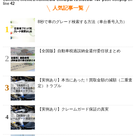
line
42
人気記事一覧
8秒で車のグレード検索する方法（車台番号入力）
1
【全国版】自動車税過誤納金還付委任状まとめ
2
【実例あり】本当にあった！買取金額の減額（二重査
3
定）トラブル
【実例あり】クレームガード保証の真実
4