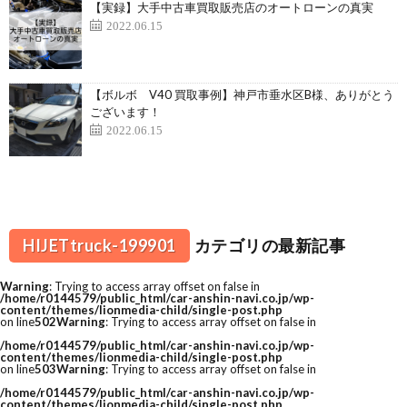
【実録】大手中古車買取販売店のオートローンの真実
2022.06.15
【ボルボ V40 買取事例】神戸市垂水区B様、ありがとう
ございます！
2022.06.15
HIJETtruck-199901
カテゴリの最新記事
Warning
: Trying to access array offset on false in
/home/r0144579/public_html/car-anshin-navi.co.jp/wp-
content/themes/lionmedia-child/single-post.php
on line
502
Warning
: Trying to access array offset on false in
/home/r0144579/public_html/car-anshin-navi.co.jp/wp-
content/themes/lionmedia-child/single-post.php
on line
503
Warning
: Trying to access array offset on false in
/home/r0144579/public_html/car-anshin-navi.co.jp/wp-
content/themes/lionmedia-child/single-post.php