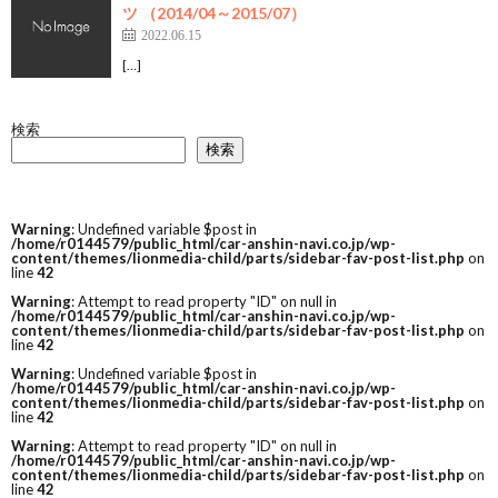
ツ （2014/04～2015/07）
2022.06.15
[…]
検索
検索
Warning
: Undefined variable $post in
/home/r0144579/public_html/car-anshin-navi.co.jp/wp-
content/themes/lionmedia-child/parts/sidebar-fav-post-list.php
on
line
42
Warning
: Attempt to read property "ID" on null in
/home/r0144579/public_html/car-anshin-navi.co.jp/wp-
content/themes/lionmedia-child/parts/sidebar-fav-post-list.php
on
line
42
Warning
: Undefined variable $post in
/home/r0144579/public_html/car-anshin-navi.co.jp/wp-
content/themes/lionmedia-child/parts/sidebar-fav-post-list.php
on
line
42
Warning
: Attempt to read property "ID" on null in
/home/r0144579/public_html/car-anshin-navi.co.jp/wp-
content/themes/lionmedia-child/parts/sidebar-fav-post-list.php
on
line
42