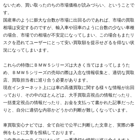
ないため、買い取ったのちの市場価格が読みづらい、ということで
す。
国産車のように膨大な台数が市場に出回るのであれば、市場の買取
相場は安定するのですが、輸入車や旧車のように台数の少ない車種
の場合、市場での相場が不安定になってしまい、この場合もまたリ
スクを恐れてユーザーにとって安い買取額を提示せざるを得ない状
況になってしまいます。
これらの特徴にＢＭＷ５シリーズは大きく当てはまってしまうた
め、ＢＭＷ５シリーズの売却の際は入念な情報収集と、適切な買取
店、買取担当者に巡り合う必要があります。
現在インターネット上には車の高価買取に関する様々な情報が出回
っており、その中のほとんどは、大手買取店視点の情報だったり、
一括査定視点の情報だったり、お金を支払って書かれた記事だった
りと、自分に適切な内容かどうかの判断が難しくなっています。
車買取安心ナビでは、全て自社で公平に判断した文章と、実際の事
例をもとに文章を投稿しております。
ご自身のカーライフにおいて、一番適切な情報に巡り合えますよ