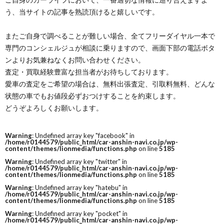
う、当サイトの記事を熟読頂けると嬉しいです。
またご自身で調べることが難しい場合、全てフリーダイヤル一本で
専門のコンシェルジュが相談に乗りますので、画面下部の電話ボタ
ンよりお気兼ねなくお問い合わせください。
査定・買取経験豊富な担当者がお待ちしております。
愛車の査定をご希望の場合は、無料出張査定、引取料無料、どんな
状態の車でもお値段必ずおつけすることを約束します。
どうぞよろしくお願いします。
Warning
: Undefined array key "facebook" in
/home/r0144579/public_html/car-anshin-navi.co.jp/wp-
content/themes/lionmedia/functions.php
on line
5185
Warning
: Undefined array key "twitter" in
/home/r0144579/public_html/car-anshin-navi.co.jp/wp-
content/themes/lionmedia/functions.php
on line
5185
Warning
: Undefined array key "hatebu" in
/home/r0144579/public_html/car-anshin-navi.co.jp/wp-
content/themes/lionmedia/functions.php
on line
5185
Warning
: Undefined array key "pocket" in
/home/r0144579/public_html/car-anshin-navi.co.jp/wp-