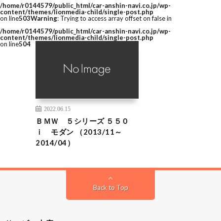
/home/r0144579/public_html/car-anshin-navi.co.jp/wp-
content/themes/lionmedia-child/single-post.php
on line
503
Warning
: Trying to access array offset on false in
/home/r0144579/public_html/car-anshin-navi.co.jp/wp-
content/themes/lionmedia-child/single-post.php
on line
504
2022.06.15
ＢＭＷ ５シリーズ ５５０
ｉ モダン （2013/11～
2014/04）
Back to Top