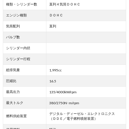
種類・シリンダー数
直列４気筒ＤＯＨＣ
エンジン種類
ＤＯＨＣ
気筒配列
直列
バルブ数
シリンダー内径
シリンダー行程
総排気量
1,995cc
圧縮比
16.5
最高出力
135/4000kW/rpm
最大トルク
380/2750N･m/rpm
デジタル・ディーゼル・エレクトロニクス
燃料供給装置
（ＤＤＥ／電子燃料噴射装置）