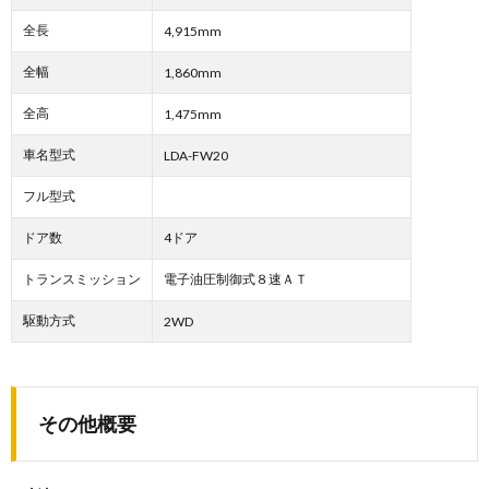
全長
4,915mm
全幅
1,860mm
全高
1,475mm
車名型式
LDA-FW20
フル型式
ドア数
4ドア
トランスミッション
電子油圧制御式８速ＡＴ
駆動方式
2WD
その他概要