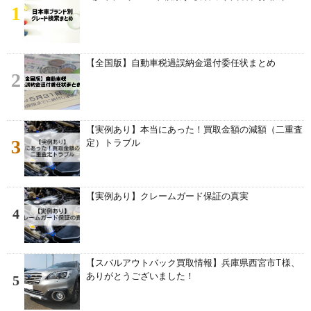
1
【全国版】自動車税過誤納金還付委任状まとめ
2
【実例あり】本当にあった！買取金額の減額（二重査
3
定）トラブル
【実例あり】クレームガード保証の真実
4
【スバルアウトバック買取情報】兵庫県西宮市T様、
ありがとうございました！
5