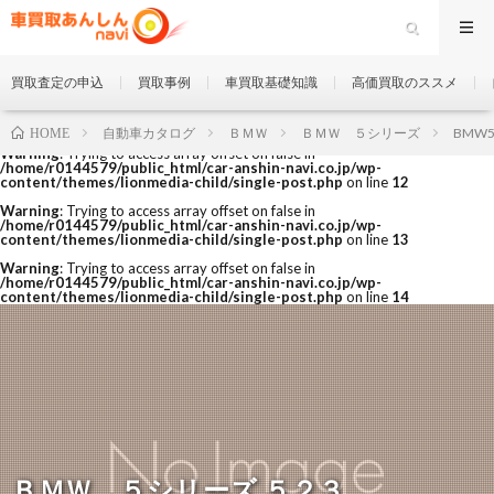
買取査定の申込
買取事例
車買取基礎知識
高価買取のススメ
自動車カタログ
ＢＭＷ
ＢＭＷ ５シリーズ
BMW5s
HOME
Warning
: Trying to access array offset on false in
/home/r0144579/public_html/car-anshin-navi.co.jp/wp-
content/themes/lionmedia-child/single-post.php
on line
12
Warning
: Trying to access array offset on false in
/home/r0144579/public_html/car-anshin-navi.co.jp/wp-
content/themes/lionmedia-child/single-post.php
on line
13
Warning
: Trying to access array offset on false in
/home/r0144579/public_html/car-anshin-navi.co.jp/wp-
content/themes/lionmedia-child/single-post.php
on line
14
ＢＭＷ ５シリーズ ５２３