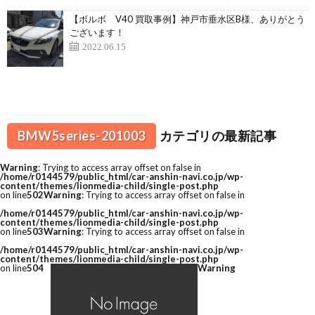
【ボルボ V40 買取事例】神戸市垂水区B様、ありがとう
ございます！
2022.06.15
BMW5series-201003
カテゴリの最新記事
Warning
: Trying to access array offset on false in
/home/r0144579/public_html/car-anshin-navi.co.jp/wp-
content/themes/lionmedia-child/single-post.php
on line
502
Warning
: Trying to access array offset on false in
/home/r0144579/public_html/car-anshin-navi.co.jp/wp-
content/themes/lionmedia-child/single-post.php
on line
503
Warning
: Trying to access array offset on false in
/home/r0144579/public_html/car-anshin-navi.co.jp/wp-
content/themes/lionmedia-child/single-post.php
on line
504
Warning