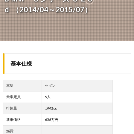
ｄ （2014/04～2015/07）
基本仕様
車型
セダン
乗車定員
5人
排気量
1995cc
新車価格
656万円
燃費