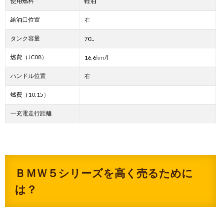
使用燃料
軽油
給油口位置
右
タンク容量
70L
燃費（JC08）
16.6km/l
ハンドル位置
右
燃費（10.15）
一充電走行距離
ＢＭＷ５シリーズを高く売るために
は？