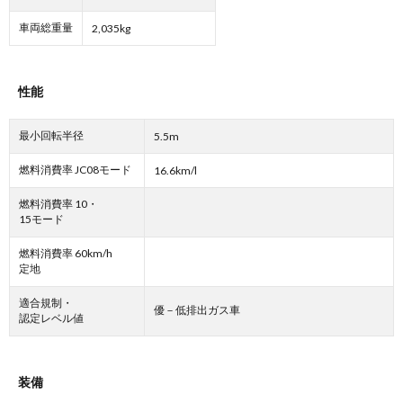
車両総重量
2,035kg
性能
最小回転半径
5.5m
燃料消費率 JC08モード
16.6km/l
燃料消費率 10・
15モード
燃料消費率 60km/h
定地
適合規制・
優－低排出ガス車
認定レベル値
装備