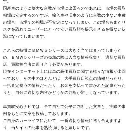
す。
国産車のように膨大な台数が市場に出回るのであれば、市場の買取
相場は安定するのですが、輸入車や旧車のように台数の少ない車種
の場合、市場での相場が不安定になってしまい、この場合もまたリ
スクを恐れてユーザーにとって安い買取額を提示せざるを得ない状
況になってしまいます。
これらの特徴にＢＭＷ５シリーズは大きく当てはまってしまうた
め、ＢＭＷ５シリーズの売却の際は入念な情報収集と、適切な買取
店、買取担当者に巡り合う必要があります。
現在インターネット上には車の高価買取に関する様々な情報が出回
っており、その中のほとんどは、大手買取店視点の情報だったり、
一括査定視点の情報だったり、お金を支払って書かれた記事だった
りと、自分に適切な内容かどうかの判断が難しくなっています。
車買取安心ナビでは、全て自社で公平に判断した文章と、実際の事
例をもとに文章を投稿しております。
ご自身のカーライフにおいて、一番適切な情報に巡り合えますよ
う、当サイトの記事を熟読頂けると嬉しいです。