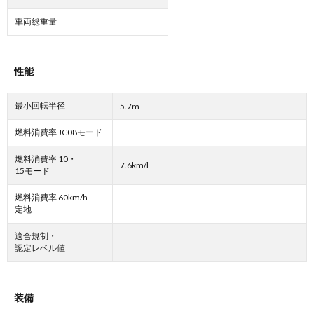
車両総重量
性能
最小回転半径
5.7m
燃料消費率 JC08モード
燃料消費率 10・
7.6km/l
15モード
燃料消費率 60km/h
定地
適合規制・
認定レベル値
装備