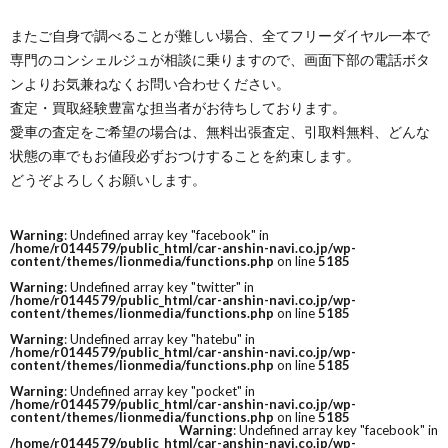
またご自身で調べることが難しい場合、全てフリーダイヤル一本で
専門のコンシェルジュが相談に乗りますので、画面下部の電話ボタ
ンよりお気兼ねなくお問い合わせください。
査定・買取経験豊富な担当者がお待ちしております。
愛車の査定をご希望の場合は、無料出張査定、引取料無料、どんな
状態の車でもお値段必ずおつけすることを約束します。
どうぞよろしくお願いします。
Warning
: Undefined array key "facebook" in
/home/r0144579/public_html/car-anshin-navi.co.jp/wp-
content/themes/lionmedia/functions.php
on line
5185
Warning
: Undefined array key "twitter" in
/home/r0144579/public_html/car-anshin-navi.co.jp/wp-
content/themes/lionmedia/functions.php
on line
5185
Warning
: Undefined array key "hatebu" in
/home/r0144579/public_html/car-anshin-navi.co.jp/wp-
content/themes/lionmedia/functions.php
on line
5185
Warning
: Undefined array key "pocket" in
/home/r0144579/public_html/car-anshin-navi.co.jp/wp-
content/themes/lionmedia/functions.php
on line
5185
Warning
: Undefined array key "facebook" in
/home/r0144579/public_html/car-anshin-navi.co.jp/wp-