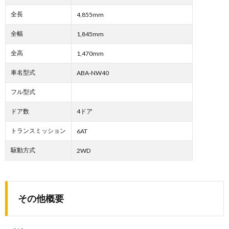
全長
4,855mm
全幅
1,845mm
全高
1,470mm
車名型式
ABA-NW40
フル型式
ドア数
4ドア
トランスミッション
6AT
駆動方式
2WD
その他概要