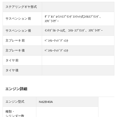
ステアリングギヤ形式
ﾀﾞﾌﾞﾙｼﾞｮｲﾝﾄｽﾌﾟﾘﾝｸﾞｽﾄﾗｯﾄ式ｺｲﾙｽﾌﾟﾘﾝｸﾞ、
サスペンション 前
ｽﾀﾋﾞﾗｲｻﾞｰ
サスペンション 後
ｲﾝﾃｸﾞﾗﾙ･ｱｰﾑ式、ｺｲﾙ･ｽﾌﾟﾘﾝｸﾞ、ｽﾀﾋﾞﾗｲｻﾞｰ
主ブレーキ 前
ﾍﾞﾝﾁﾚｰﾃｯﾄﾞﾃﾞｨｽｸ
主ブレーキ 後
ﾍﾞﾝﾁﾚｰﾃｯﾄﾞﾃﾞｨｽｸ
タイヤ 前
タイヤ 後
エンジン詳細
エンジン型式
N62B40A
種類・
シリンダー数