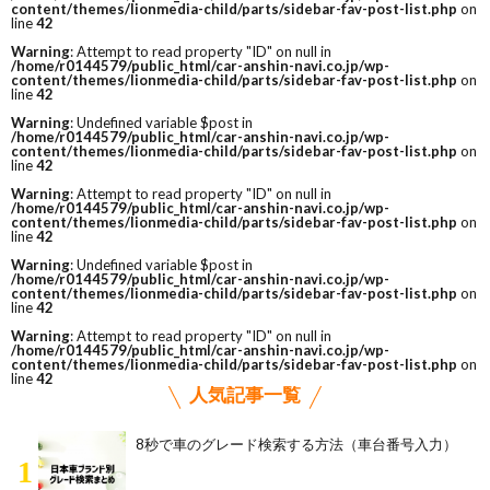
content/themes/lionmedia-child/parts/sidebar-fav-post-list.php
on
line
42
Warning
: Attempt to read property "ID" on null in
/home/r0144579/public_html/car-anshin-navi.co.jp/wp-
content/themes/lionmedia-child/parts/sidebar-fav-post-list.php
on
line
42
Warning
: Undefined variable $post in
/home/r0144579/public_html/car-anshin-navi.co.jp/wp-
content/themes/lionmedia-child/parts/sidebar-fav-post-list.php
on
line
42
Warning
: Attempt to read property "ID" on null in
/home/r0144579/public_html/car-anshin-navi.co.jp/wp-
content/themes/lionmedia-child/parts/sidebar-fav-post-list.php
on
line
42
Warning
: Undefined variable $post in
/home/r0144579/public_html/car-anshin-navi.co.jp/wp-
content/themes/lionmedia-child/parts/sidebar-fav-post-list.php
on
line
42
Warning
: Attempt to read property "ID" on null in
/home/r0144579/public_html/car-anshin-navi.co.jp/wp-
content/themes/lionmedia-child/parts/sidebar-fav-post-list.php
on
line
42
人気記事一覧
8秒で車のグレード検索する方法（車台番号入力）
1