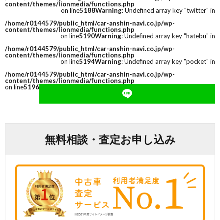
content/themes/lionmedia/functions.php
on line
5188
Warning
: Undefined array key "twitter" in
/home/r0144579/public_html/car-anshin-navi.co.jp/wp-
content/themes/lionmedia/functions.php
on line
5190
Warning
: Undefined array key "hatebu" in
/home/r0144579/public_html/car-anshin-navi.co.jp/wp-
content/themes/lionmedia/functions.php
on line
5194
Warning
: Undefined array key "pocket" in
/home/r0144579/public_html/car-anshin-navi.co.jp/wp-
content/themes/lionmedia/functions.php
on line
5196
無料相談・査定お申し込み