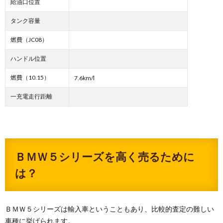
給油口位置
タンク容量
燃費（JC08）
ハンドル位置
燃費（10.15）
7.6km/l
一充電走行距離
ＢＭＷ５シリーズを高く売るために
は？
ＢＭＷ５シリーズは輸入車ということもあり、比較的査定の難しい
車種に挙げられます。