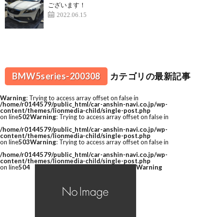
ございます！
2022.06.15
BMW5series-200308
カテゴリの最新記事
Warning
: Trying to access array offset on false in
/home/r0144579/public_html/car-anshin-navi.co.jp/wp-
content/themes/lionmedia-child/single-post.php
on line
502
Warning
: Trying to access array offset on false in
/home/r0144579/public_html/car-anshin-navi.co.jp/wp-
content/themes/lionmedia-child/single-post.php
on line
503
Warning
: Trying to access array offset on false in
/home/r0144579/public_html/car-anshin-navi.co.jp/wp-
content/themes/lionmedia-child/single-post.php
on line
504
Warning