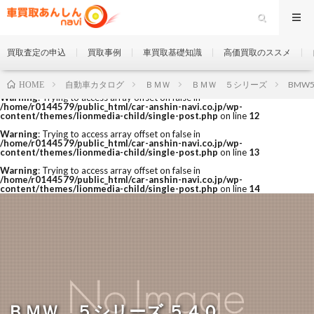
買取査定の申込
買取事例
車買取基礎知識
高価買取のススメ
自動車カタログ
ＢＭＷ
ＢＭＷ ５シリーズ
BMW5s
HOME
Warning
: Trying to access array offset on false in
/home/r0144579/public_html/car-anshin-navi.co.jp/wp-
content/themes/lionmedia-child/single-post.php
on line
12
Warning
: Trying to access array offset on false in
/home/r0144579/public_html/car-anshin-navi.co.jp/wp-
content/themes/lionmedia-child/single-post.php
on line
13
Warning
: Trying to access array offset on false in
/home/r0144579/public_html/car-anshin-navi.co.jp/wp-
content/themes/lionmedia-child/single-post.php
on line
14
ＢＭＷ ５シリーズ ５４０