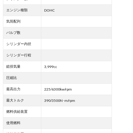
エンジン種類
DOHC
気筒配列
バルブ数
シリンダー内径
シリンダー行程
総排気量
3,999cc
圧縮比
最高出力
225/6300kw/rpm
最大トルク
390/3500N･m/rpm
燃料供給装置
使用燃料