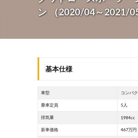
ン （2020/04～2021/
基本仕様
車型
コンパク
乗車定員
5人
排気量
1984cc
新車価格
467万円