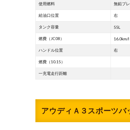
使用燃料
無鉛プレ
給油口位置
右
タンク容量
55L
燃費（JC08）
16.0km/l
ハンドル位置
右
燃費（10.15）
一充電走行距離
アウディＡ３スポーツバ