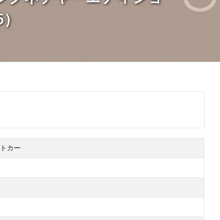
05）
トカー