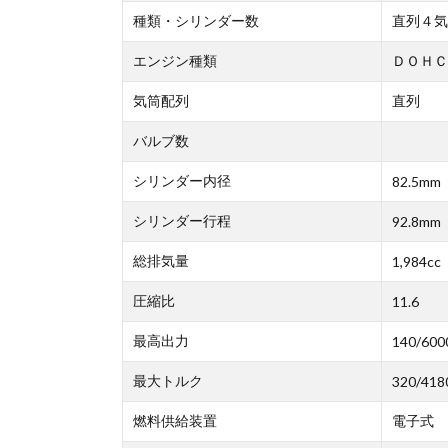
種類・シリンダー数
直列４気
エンジン種類
ＤＯＨＣ
気筒配列
直列
バルブ数
シリンダー内径
82.5mm
シリンダー行程
92.8mm
総排気量
1,984cc
圧縮比
11.6
最高出力
140/600
最大トルク
320/418
燃料供給装置
電子式