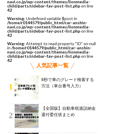
navi.co.jp/wp-content/themes/lionmedia-
child/parts/sidebar-fav-post-list.php
on line
42
Warning
: Undefined variable $post in
/home/r0144579/public_html/car-anshin-
navi.co.jp/wp-content/themes/lionmedia-
child/parts/sidebar-fav-post-list.php
on line
42
Warning
: Attempt to read property "ID" on null
in
/home/r0144579/public_html/car-anshin-
navi.co.jp/wp-content/themes/lionmedia-
child/parts/sidebar-fav-post-list.php
on line
42
人気記事一覧
8秒で車のグレード検索する
1
方法（車台番号入力）
【全国版】自動車税過誤納金
2
還付委任状まとめ