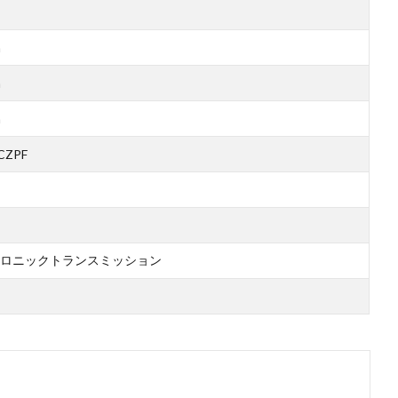
m
m
m
CZPF
ロニックトランスミッション