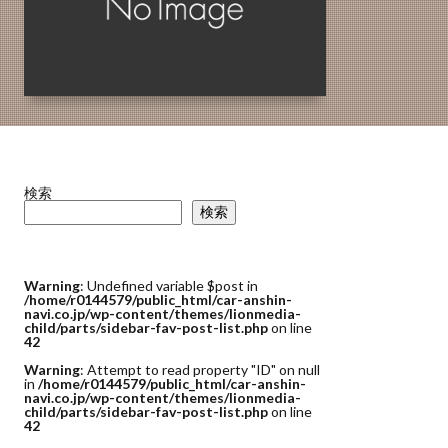
検索
検索
Warning
: Undefined variable $post in
/home/r0144579/public_html/car-anshin-
navi.co.jp/wp-content/themes/lionmedia-
child/parts/sidebar-fav-post-list.php
on line
42
Warning
: Attempt to read property "ID" on null
in
/home/r0144579/public_html/car-anshin-
navi.co.jp/wp-content/themes/lionmedia-
child/parts/sidebar-fav-post-list.php
on line
42