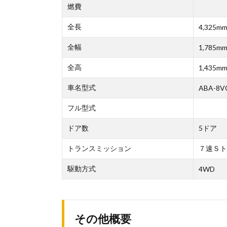
燃費
全長
4,325m
全幅
1,785m
全高
1,435m
車名型式
ABA-8V
フル型式
ドア数
5ドア
トランスミッション
７速Ｓト
駆動方式
4WD
その他概要