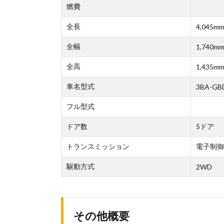
燃費
全長
4,045m
全幅
1,740m
全高
1,435m
車名型式
3BA-GB
フル型式
ドア数
5ドア
トランスミッション
電子制御
駆動方式
2WD
その他概要