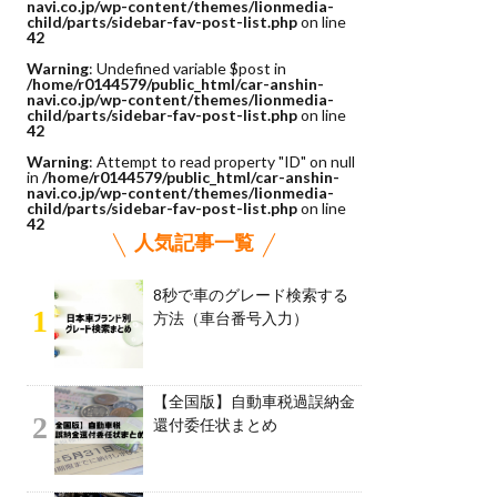
navi.co.jp/wp-content/themes/lionmedia-
child/parts/sidebar-fav-post-list.php
on line
42
Warning
: Undefined variable $post in
/home/r0144579/public_html/car-anshin-
navi.co.jp/wp-content/themes/lionmedia-
child/parts/sidebar-fav-post-list.php
on line
42
Warning
: Attempt to read property "ID" on null
in
/home/r0144579/public_html/car-anshin-
navi.co.jp/wp-content/themes/lionmedia-
child/parts/sidebar-fav-post-list.php
on line
42
人気記事一覧
8秒で車のグレード検索する
1
方法（車台番号入力）
【全国版】自動車税過誤納金
2
還付委任状まとめ