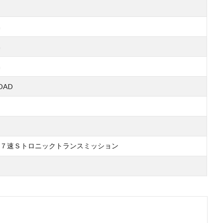
m
m
m
DAD
７速Ｓトロニックトランスミッション