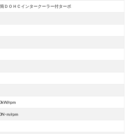
筒ＤＯＨＣインタークーラー付ターボ
0kW/rpm
0N･m/rpm