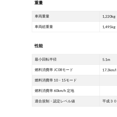
重量
車両重量
1,220kg
車両総重量
1,495kg
性能
最小回転半径
5.1m
燃料消費率 JC08モード
17.3km/l
燃料消費率 10・15モード
燃料消費率 60km/h 定地
適合規制・認定レベル値
平成３０