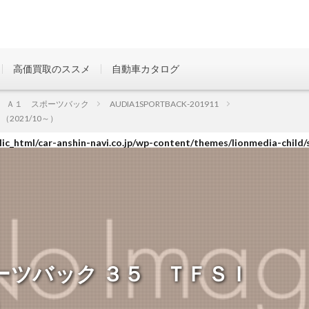
高価買取のススメ
自動車カタログ
ic_html/car-anshin-navi.co.jp/wp-content/themes/lionmedia-child/
 Ａ１ スポーツバック
AUDIA1SPORTBACK-201911
021/10～）
ic_html/car-anshin-navi.co.jp/wp-content/themes/lionmedia-child/
ic_html/car-anshin-navi.co.jp/wp-content/themes/lionmedia-child/
ーツバック ３５ ＴＦＳＩ
）