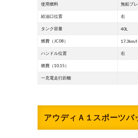
使用燃料
無鉛プレ
給油口位置
右
タンク容量
40L
燃費（JC08）
17.3km/l
ハンドル位置
右
燃費（10.15）
一充電走行距離
アウディＡ１スポーツバ