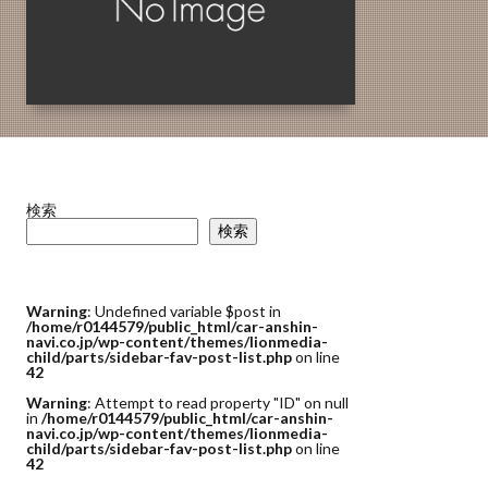
検索
検索
Warning
: Undefined variable $post in
/home/r0144579/public_html/car-anshin-
navi.co.jp/wp-content/themes/lionmedia-
child/parts/sidebar-fav-post-list.php
on line
42
Warning
: Attempt to read property "ID" on null
in
/home/r0144579/public_html/car-anshin-
navi.co.jp/wp-content/themes/lionmedia-
child/parts/sidebar-fav-post-list.php
on line
42