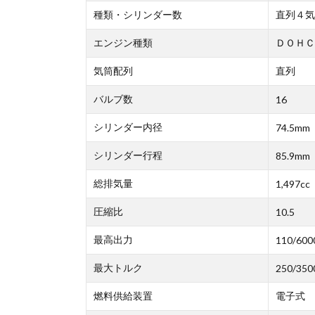
種類・シリンダー数
直列４気
エンジン種類
ＤＯＨＣ
気筒配列
直列
バルブ数
16
シリンダー内径
74.5mm
シリンダー行程
85.9mm
総排気量
1,497cc
圧縮比
10.5
最高出力
110/600
最大トルク
250/350
燃料供給装置
電子式